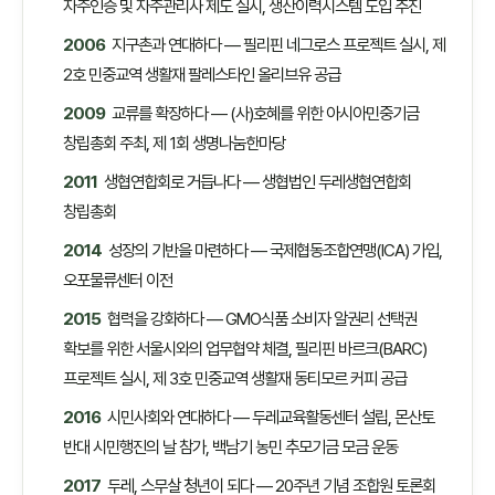
자주인증 및 자주관리사 제도 실시, 생산이력시스템 도입 추진
2006
지구촌과 연대하다 — 필리핀 네그로스 프로젝트 실시, 제
2호 민중교역 생활재 팔레스타인 올리브유 공급
2009
교류를 확장하다 — (사)호혜를 위한 아시아민중기금
창립총회 주최, 제 1회 생명나눔한마당
2011
생협연합회로 거듭나다 — 생협법인 두레생협연합회
창립총회
2014
성장의 기반을 마련하다 — 국제협동조합연맹(ICA) 가입,
오포물류센터 이전
2015
협력을 강화하다 — GMO식품 소비자 알권리 선택권
확보를 위한 서울시와의 업무협약 체결, 필리핀 바르크(BARC)
프로젝트 실시, 제 3호 민중교역 생활재 동티모르 커피 공급
2016
시민사회와 연대하다 — 두레교육활동센터 설립, 몬산토
반대 시민행진의 날 참가, 백남기 농민 추모기금 모금 운동
2017
두레, 스무살 청년이 되다 — 20주년 기념 조합원 토론회