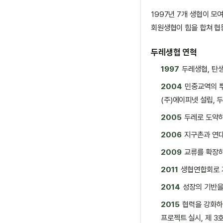
1997년 7개 생협이 모
회원생협이 힘을 합쳐 협
두레생협 연혁
1997
두레생협, 탄
2004
민중교역의 뿌
(주)에이피넷 설립,
2005
두레로 도약하
2006
지구촌과 연대
2009
교류를 확장하
2011
생협연합회로 
2014
성장의 기반을
2015
협력을 강화하
프로젝트 실시, 제 3