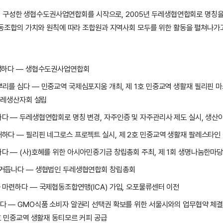
여 구성한 생협수도권사업연합회를 시작으로, 2005년 두레생협연합회로 명칭을 
동조합의 가치와 원칙에 따라 조합원과 지역사회 모두를 위한 활동을 펼쳐나가
생하다 — 생협수도권사업연합회
리를 심다 — 민중교역 국제심포지움 개최, 제 1호 민중교역 생활재 필리핀 마
 두레생산자회 설립
다 — 두레생협연합회로 명칭 변경, 자주인증 및 자주관리사 제도 실시, 생산
하다 — 필리핀 네그로스 프로젝트 실시, 제 2호 민중교역 생활재 팔레스타인
다 — (사)호혜를 위한 아시아민중기금 창립총회 주최, 제 1회 생명나눔한마당
거듭나다 — 생협법인 두레생협연합회 창립총회
 마련하다 — 국제협동조합연맹(ICA) 가입, 오포물류센터 이전
다 — GMO식품 소비자 알권리 선택권 확보를 위한 서울시와의 업무협약 체결,
호 민중교역 생활재 동티모르 커피 공급