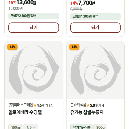
13,600
7,700
15%
냉장
원
14%
원
16,000원
9,000원
조합원
2,400원
절약
조합원
1,300원
절약
담기
담기
14%
14%
(주)파머스그레인
큰바위식품
★
★
4.6
후기 14
5.0
후기 4
알로에베라 수딩젤
유기농 찹쌀누룽지
150ml
상온
유기가공식품
300g