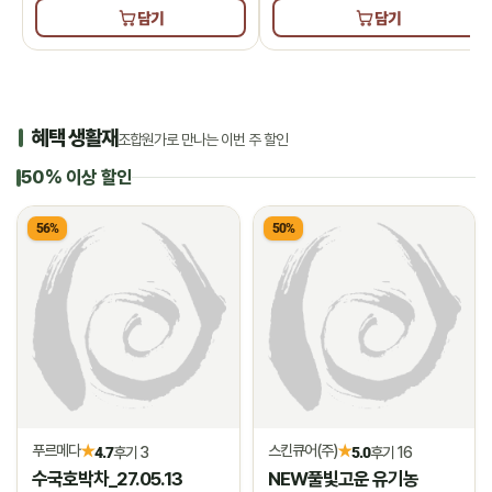
담기
담기
혜택 생활재
조합원가로 만나는 이번 주 할인
50% 이상 할인
56%
50%
푸르메다
스킨큐어(주)
★
★
4.7
후기 3
5.0
후기 16
수국호박차_27.05.13
NEW풀빛고운 유기농