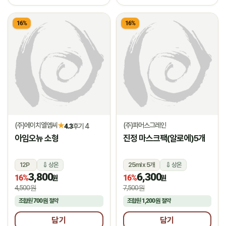
16%
16%
(주)에이치엘엠씨
(주)파머스그레인
★
4.3
후기 4
아임오뉴 소형
진정 마스크팩(알로에)5개
12P
상온
25ml x 5개
상온
3,800
6,300
16%
16%
원
원
4,500원
7,500원
조합원
700원
절약
조합원
1,200원
절약
담기
담기