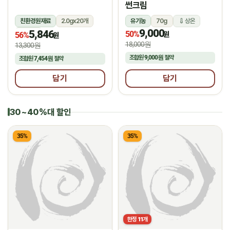
썬크림
친환경원재료
2.0gx20개
유기농
70g
상온
9,000
5,846
상온
50%
원
56%
원
18,000원
13,300원
조합원
9,000원
절약
조합원
7,454원
절약
담기
담기
30~40%대 할인
35%
35%
한정
11
개