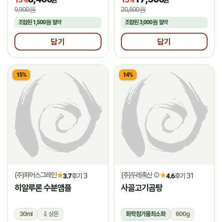
9,900원
20,500원
조합원
1,500원
절약
조합원
3,000원
절약
담기
담기
15%
14%
(주)파머스그레인
(주)두레축산
★
★
3.7
후기 3
4.6
후기 31
히알루론 수분앰플
사골고기곰탕
30ml
상온
화학첨가물최소화
600g