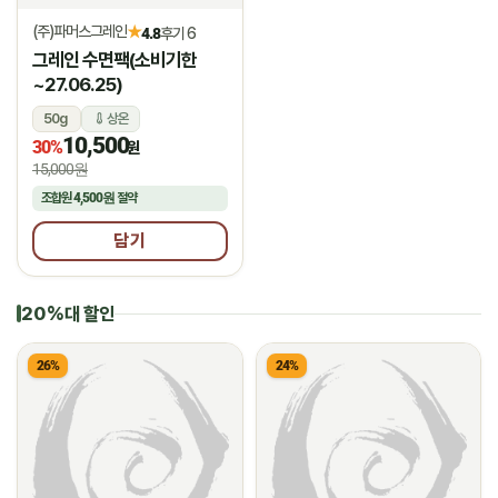
(주)파머스그레인
★
4.8
후기 6
그레인 수면팩(소비기한
~27.06.25)
50g
상온
10,500
30%
원
15,000원
조합원
4,500원
절약
담기
20%대 할인
26%
24%