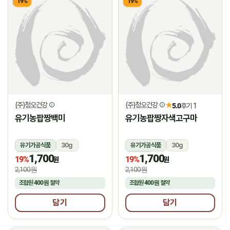
19%
19%
(주)청오건강
(주)청오건강
★
5.0
후기 1
유기농팝짱백미
유기농팝짱자색고구마
유기가공식품
30g
유기가공식품
30g
1,700
1,700
상온
상온
19%
19%
원
원
2,100원
2,100원
조합원
400원
절약
조합원
400원
절약
담기
담기