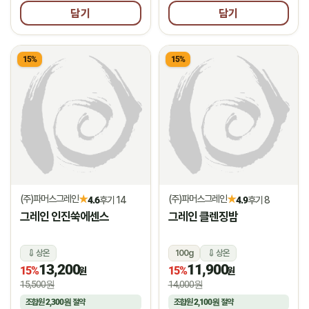
담기
담기
15%
15%
(주)파머스그레인
(주)파머스그레인
★
★
4.6
후기 14
4.9
후기 8
그레인 인진쑥에센스
그레인 클렌징밤
상온
100g
상온
13,200
11,900
15%
15%
원
원
15,500원
14,000원
조합원
2,300원
절약
조합원
2,100원
절약