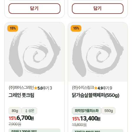
담기
담기
15%
15%
(주)파머스그레인
(주)수지스링크
★
★
5.0
후기 3
4.9
후기 9
그레인 풋크림
닭가슴살블랙페퍼(550g)
80g
상온
화학첨가물최소화
550g
6,700
13,400
15%
냉동
원
15%
원
7,900원
15,800원
조합원
1,200원
절약