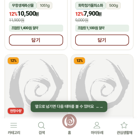
무항생제축산물
1051g
화학첨가물최소화
500g
10,500
7,900
냉장
냉동
12%
12%
원
원
11,900원
9,000원
조합원
1,400원
절약
조합원
1,100원
절약
담기
담기
12%
12%
옆으로 넘기면 다음 테마를 볼 수 있어요
←
→
한정수량
선농생활
(주)네니아
★
★
2.0
후기 1
5.0
후기 2
순살통족발(400g)
유기농 딸기 쉐이크
카테고리
검색
홈
마이두레
관심생활재