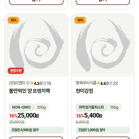
16%
16%
한정수량
(주)미앤미
행복우리식품
★
★
4.3
후기 19
4.4
후기 23
풀만먹인 양 프렌치랙
현미강정
NON-GMO
320g
화학첨가물최소화
150g
25,000
5,400
냉동
상온
16%
16%
원
원
29,900원
6,400원
조합원
4,900원
절약
조합원
1,000원
절약