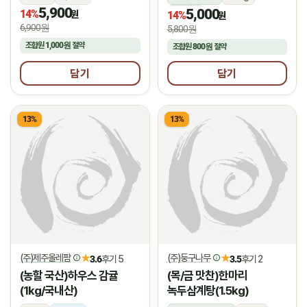
5,900
5,000
14%
상온
원
14%
원
6,900원
5,800원
조합원
1,000원
절약
조합원
800원
절약
담기
담기
13%
13%
(주)제주올레팜
(주)둥구나무
★
★
3.6
후기 5
3.5
후기 2
(농할 국산)하우스 감귤
(목/금 맛찬)한마리
(1kg/국내산)
녹두삼계탕(1.5kg)