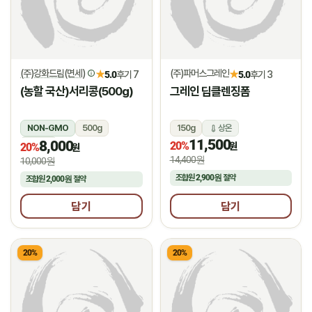
(주)강화드림(면세)
(주)파머스그레인
★
★
5.0
후기 7
5.0
후기 3
(농할 국산)서리콩(500g)
그레인 딥클렌징폼
NON-GMO
500g
150g
상온
11,500
8,000
상온
20%
원
20%
원
14,400원
10,000원
조합원
2,900원
절약
조합원
2,000원
절약
담기
담기
20%
20%