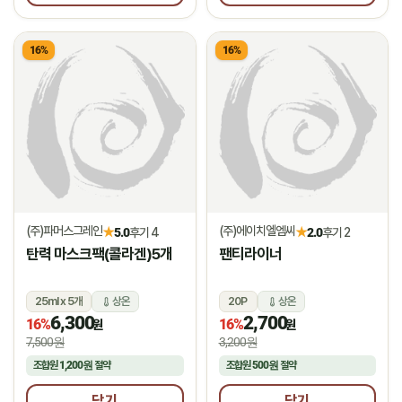
16%
16%
(주)파머스그레인
(주)에이치엘엠씨
★
★
5.0
후기 4
2.0
후기 2
탄력 마스크팩(콜라겐)5개
팬티라이너
25ml x 5개
상온
20P
상온
6,300
2,700
16%
16%
원
원
7,500원
3,200원
조합원
1,200원
절약
조합원
500원
절약
담기
담기