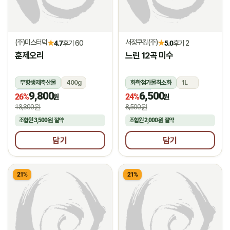
(주)미스터덕
서정쿠킹(주)
★
★
4.7
후기 60
5.0
후기 2
훈제오리
느린 12곡 미수
무항생제축산물
400g
화학첨가물최소화
1L
9,800
6,500
냉동
냉장
26%
24%
원
원
13,300원
8,500원
조합원
3,500원
절약
조합원
2,000원
절약
담기
담기
21%
21%