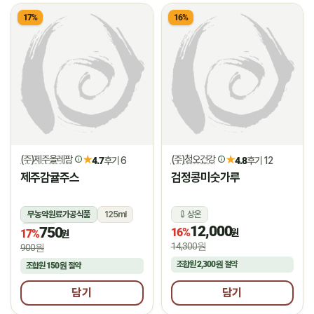
17%
16%
(주)제주올레팜
(주)청오건강
★
★
4.7
후기 6
4.8
후기 12
제주감귤주스
검정콩미숫가루
무농약원료가공식품
125ml
상온
12,000
750
상온
16%
원
17%
원
14,300원
900원
조합원
2,300원
절약
조합원
150원
절약
담기
담기