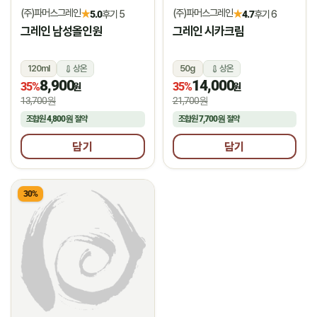
(주)파머스그레인
(주)파머스그레인
★
★
5.0
후기 5
4.7
후기 6
그레인 남성올인원
그레인 시카크림
120ml
상온
50g
상온
8,900
14,000
35%
35%
원
원
13,700원
21,700원
조합원
4,800원
절약
조합원
7,700원
절약
담기
담기
30%