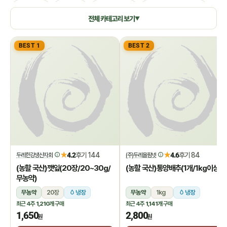
생활용품
쌀/잡곡
수산/건어물
공정무역(민중교역)
전체 카테고리 보기
▼
건강식품/꿀
화장품/바디헤어
특별기획
BEST 1
BEST 2
★
★
4.2
후기 144
4.6
후기 84
두레한강생산자회
(주)두레올팜넷
(농할 국산)깻잎(20장/20~30g/
(농할 국산)통양배추(1개/1kg이상)
무농약)
무농약
20장
냉장
무농약
1kg
냉장
최근 4주
1,210개
구매
최근 4주
1,141개
구매
1,650
2,800
원
원