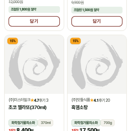
12,000원
9,900원
조합원
1,800원
절약
조합원
1,500원
절약
담기
담기
15%
15%
(주)미스터밀크
(주)맛들식품
★
★
4.7
후기 3
4.1
후기 20
초코 젤라또(370ml)
흑염소탕
화학첨가물최소화
370ml
화학첨가물최소화
700g
8,400
17,500
냉동
냉동
15%
15%
원
원