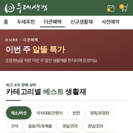
0
홈
두레추천
더큰혜택
신규생활재
사전예약
DURE · 더큰혜택
이번 주
알뜰 특가
조합원님을 위한 이번 주 할인 생활재를 한자리에 모았어요
최근 4주 판매 상위
카테고리별
베스트
생활재
채소/버섯
식사대용/간편식
반찬
정육/유정란
간식
음료/차/유제품
과일/견과
양념/조미