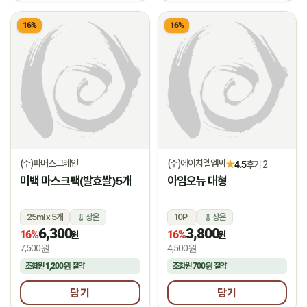
16%
16%
(주)파머스그레인
(주)에이치엘엠씨
★
4.5
후기 2
미백 마스크팩(발효쌀)5개
아임오뉴 대형
25ml x 5개
상온
10P
상온
6,300
3,800
16%
16%
원
원
7,500원
4,500원
조합원
1,200원
절약
조합원
700원
절약
담기
담기