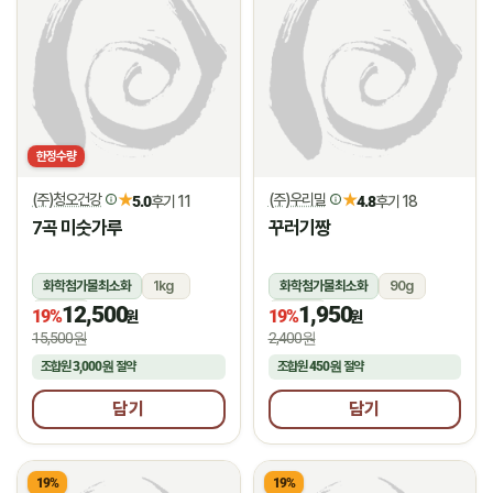
한정수량
(주)청오건강
(주)우리밀
★
★
5.0
후기 11
4.8
후기 18
7곡 미숫가루
꾸러기짱
화학첨가물최소화
1kg
화학첨가물최소화
90g
12,500
1,950
상온
상온
19%
19%
원
원
15,500원
2,400원
조합원
3,000원
절약
조합원
450원
절약
담기
담기
19%
19%