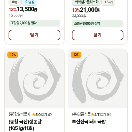
1kg
냉장
화학첨가물최소화
1.5kg
13,500
21,000
13%
냉장
원
13%
원
15,500원
24,000원
조합원
2,000원
절약
조합원
3,000원
절약
담기
담기
12%
12%
(주)한강식품
(주)맛들식품
★
★
5.0
후기 42
4.7
후기 16
(농할 국산)생통닭
부산진국 돼지국밥
(1051g/11호)