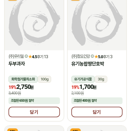
(주)우리밀
(주)청오건강
★
★
4.5
후기 13
5.0
후기 3
두부과자
유기농팝짱단호박
화학첨가물최소화
100g
유기가공식품
30g
2,750
1,700
상온
상온
19%
19%
원
원
3,400원
2,100원
조합원
650원
절약
조합원
400원
절약
담기
담기