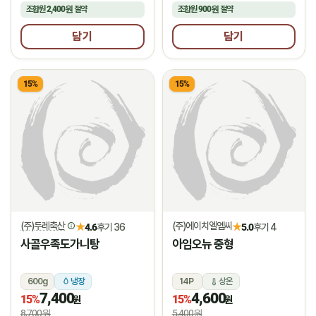
조합원
2,400원
절약
조합원
900원
절약
담기
담기
15%
15%
(주)두레축산
(주)에이치엘엠씨
★
★
4.6
후기 36
5.0
후기 4
사골우족도가니탕
아임오뉴 중형
600g
냉장
14P
상온
7,400
4,600
15%
15%
원
원
8,700원
5,400원