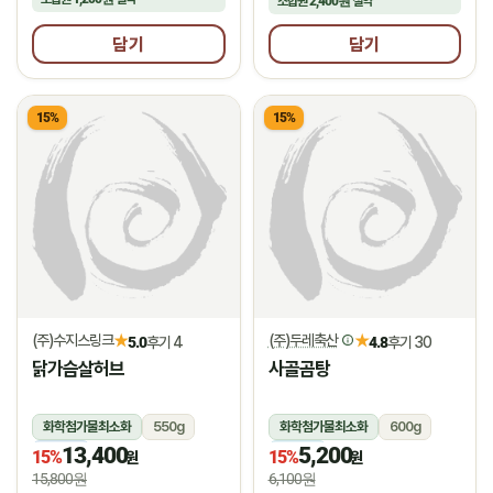
조합원
2,400원
절약
담기
담기
15%
15%
(주)수지스링크
(주)두레축산
★
★
5.0
후기 4
4.8
후기 30
닭가슴살허브
사골곰탕
화학첨가물최소화
550g
화학첨가물최소화
600g
13,400
5,200
냉동
냉장
15%
15%
원
원
15,800원
6,100원