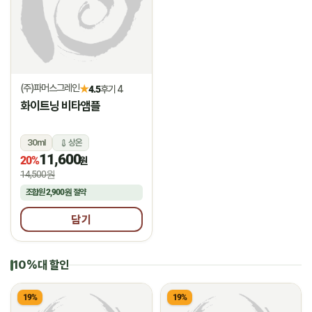
(주)파머스그레인
★
4.5
후기 4
화이트닝 비타앰플
30ml
상온
11,600
20%
원
14,500원
조합원
2,900원
절약
담기
10%대 할인
19%
19%