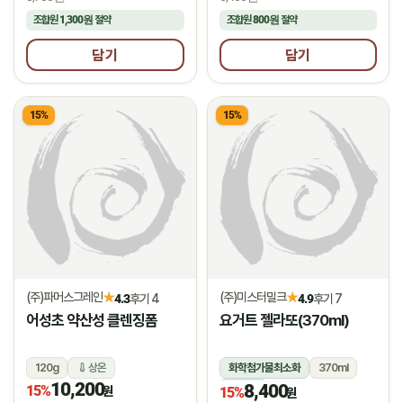
조합원
1,300원
절약
조합원
800원
절약
담기
담기
15%
15%
(주)파머스그레인
(주)미스터밀크
★
★
4.3
후기 4
4.9
후기 7
어성초 약산성 클렌징폼
요거트 젤라또(370ml)
120g
상온
화학첨가물최소화
370ml
10,200
8,400
15%
냉동
원
15%
원