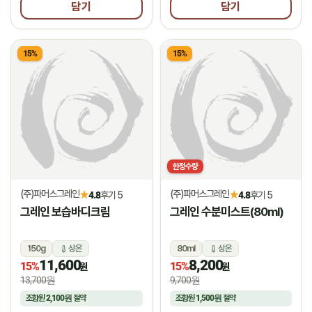
담기
담기
15%
15%
한정수량
(주)파머스그레인
(주)파머스그레인
★
★
4.8
후기 5
4.8
후기 5
그레인 보습바디크림
그레인 수분미스트(80ml)
150g
상온
80ml
상온
11,600
8,200
15%
15%
원
원
13,700원
9,700원
조합원
2,100원
절약
조합원
1,500원
절약