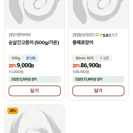
(주)가온아이비
(주)장수이야기
★
5.0
후기 7
순살간고등어 (500g/가온)
통째로장어
500g
냉동
80ml x 30개
상온
9,000
86,900
20%
20%
원
원
11,200원
108,700원
조합원
2,200원
절약
조합원
21,800원
절약
담기
담기
20%