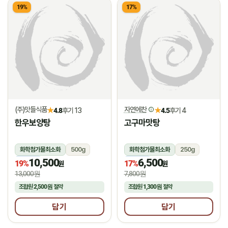
19%
17%
(주)맛들식품
자연에찬
★
★
4.8
후기 13
4.5
후기 4
한우보양탕
고구마맛탕
화학첨가물최소화
500g
화학첨가물최소화
250g
10,500
6,500
냉동
냉동
19%
17%
원
원
13,000원
7,800원
조합원
2,500원
절약
조합원
1,300원
절약
담기
담기