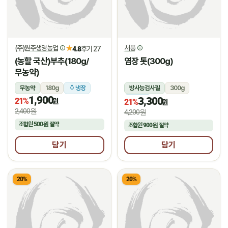
(주)원주생명농업
서풍
★
4.8
후기 27
(농할 국산)부추(180g/
염장 톳(300g)
무농약)
무농약
180g
냉장
방사능검사필
300g
1,900
3,300
21%
냉장
원
21%
원
2,400원
4,200원
조합원
500원
절약
조합원
900원
절약
담기
담기
20%
20%