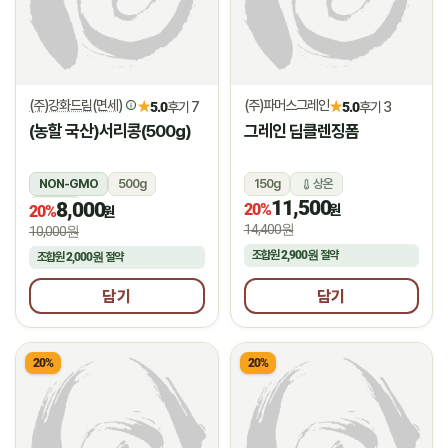
(주)강화드림(면세)
(주)파머스그레인
★
★
5.0
후기 7
5.0
후기 3
(농할 국산)서리콩(500g)
그레인 딥클렌징폼
NON-GMO
500g
150g
상온
11,500
8,000
상온
20%
원
20%
원
14,400원
10,000원
조합원
2,900원
절약
조합원
2,000원
절약
담기
담기
20%
20%