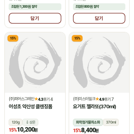
조합원
1,300원
절약
조합원
800원
절약
담기
담기
15%
15%
(주)파머스그레인
(주)미스터밀크
★
★
4.3
후기 4
4.9
후기 7
어성초 약산성 클렌징폼
요거트 젤라또(370ml)
120g
상온
화학첨가물최소화
370ml
10,200
8,400
15%
냉동
원
15%
원