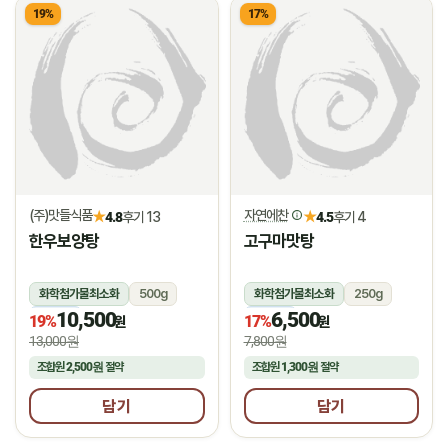
19%
17%
(주)맛들식품
자연에찬
★
★
4.8
후기 13
4.5
후기 4
한우보양탕
고구마맛탕
화학첨가물최소화
500g
화학첨가물최소화
250g
10,500
6,500
냉동
냉동
19%
17%
원
원
13,000원
7,800원
조합원
2,500원
절약
조합원
1,300원
절약
담기
담기