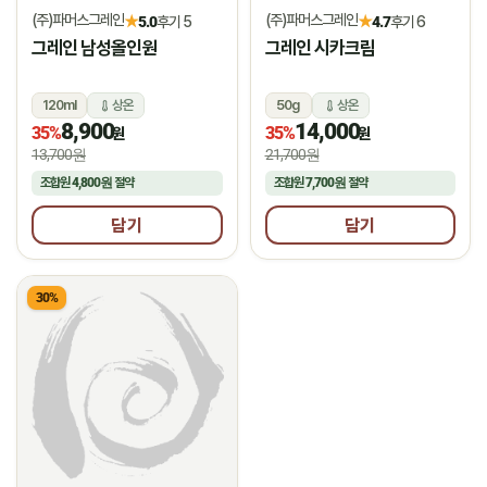
(주)파머스그레인
(주)파머스그레인
★
★
5.0
후기 5
4.7
후기 6
그레인 남성올인원
그레인 시카크림
120ml
상온
50g
상온
8,900
14,000
35%
35%
원
원
13,700원
21,700원
조합원
4,800원
절약
조합원
7,700원
절약
담기
담기
30%