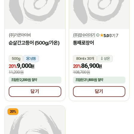
(주)가온아이비
(주)장수이야기
★
5.0
후기 7
순살간고등어 (500g/가온)
통째로장어
500g
냉동
80ml x 30개
상온
9,000
86,900
20%
20%
원
원
11,200원
108,700원
조합원
2,200원
절약
조합원
21,800원
절약
담기
담기
20%