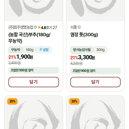
(주)원주생명농업
서풍
★
4.8
후기 27
(농할 국산)부추(180g/
염장 톳(300g)
무농약)
무농약
180g
냉장
방사능검사필
300g
1,900
3,300
21%
냉장
원
21%
원
2,400원
4,200원
조합원
500원
절약
조합원
900원
절약
담기
담기
20%
20%