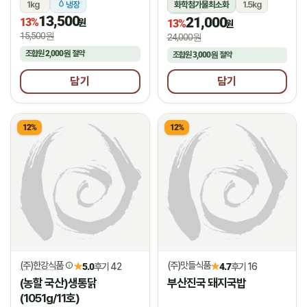
1kg
냉장
화학첨가물최소화
1.5kg
13,500
21,000
13%
냉장
원
13%
원
15,500원
24,000원
조합원
2,000원
절약
조합원
3,000원
절약
담기
담기
12%
12%
(주)한강식품
(주)맛들식품
★
★
5.0
후기 42
4.7
후기 16
(농할 국산)생통닭
부산진국 돼지국밥
(1051g/11호)