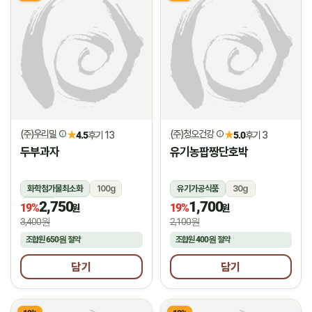
(주)우리밀
(주)청오건강
★
★
4.5
후기 13
5.0
후기 3
두부과자
유기농팝짱단호박
화학첨가물최소화
100g
유기가공식품
30g
2,750
1,700
상온
상온
19%
19%
원
원
3,400원
2,100원
조합원
650원
절약
조합원
400원
절약
담기
담기