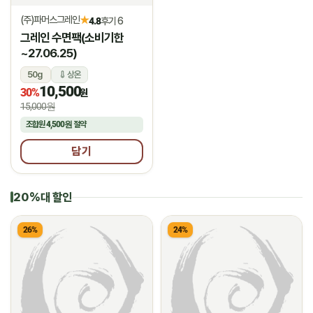
(주)파머스그레인
★
4.8
후기 6
그레인 수면팩(소비기한
~27.06.25)
50g
상온
10,500
30%
원
15,000원
조합원
4,500원
절약
담기
20%대 할인
26%
24%