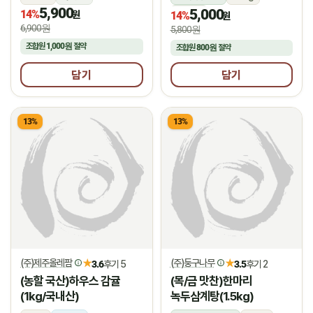
5,900
5,000
14%
상온
원
14%
원
6,900원
5,800원
조합원
1,000원
절약
조합원
800원
절약
담기
담기
13%
13%
(주)제주올레팜
(주)둥구나무
★
★
3.6
후기 5
3.5
후기 2
(농할 국산)하우스 감귤
(목/금 맛찬)한마리
(1kg/국내산)
녹두삼계탕(1.5kg)