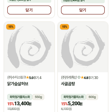
조합원
2,400원
절약
담기
담기
15%
15%
(주)수지스링크
(주)두레축산
★
★
5.0
후기 4
4.8
후기 30
닭가슴살허브
사골곰탕
화학첨가물최소화
550g
화학첨가물최소화
600g
13,400
5,200
냉동
냉장
15%
15%
원
원
15,800원
6,100원