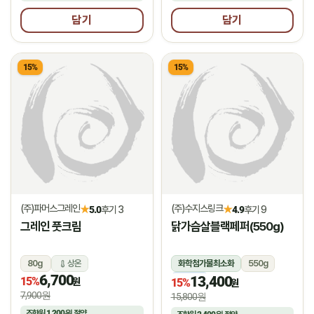
담기
담기
15%
15%
(주)파머스그레인
(주)수지스링크
★
★
5.0
후기 3
4.9
후기 9
그레인 풋크림
닭가슴살블랙페퍼(550g)
80g
상온
화학첨가물최소화
550g
6,700
13,400
15%
냉동
원
15%
원
7,900원
15,800원
조합원
1,200원
절약