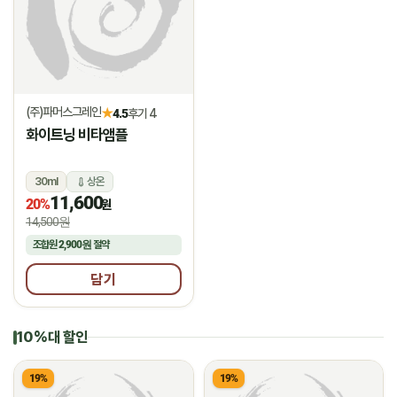
(주)파머스그레인
★
4.5
후기 4
화이트닝 비타앰플
30ml
상온
11,600
20%
원
14,500원
조합원
2,900원
절약
담기
10%대 할인
19%
19%