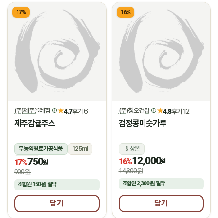
17%
16%
(주)제주올레팜
(주)청오건강
★
★
4.7
후기 6
4.8
후기 12
제주감귤주스
검정콩미숫가루
무농약원료가공식품
125ml
상온
12,000
750
상온
16%
원
17%
원
14,300원
900원
조합원
2,300원
절약
조합원
150원
절약
담기
담기