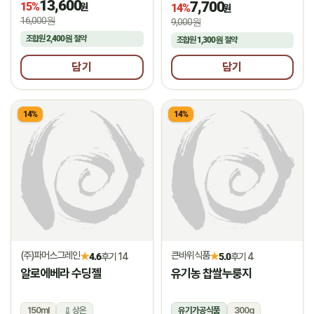
13,600
7,700
15%
냉장
원
14%
원
16,000원
9,000원
조합원
2,400원
절약
조합원
1,300원
절약
담기
담기
14%
14%
(주)파머스그레인
큰바위식품
★
★
4.6
후기 14
5.0
후기 4
알로에베라 수딩젤
유기농 찹쌀누룽지
150ml
상온
유기가공식품
300g