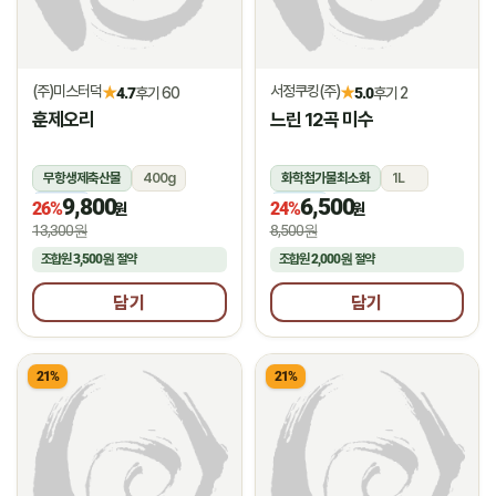
(주)미스터덕
서정쿠킹(주)
★
★
4.7
후기 60
5.0
후기 2
훈제오리
느린 12곡 미수
무항생제축산물
400g
화학첨가물최소화
1L
9,800
6,500
냉동
냉장
26%
24%
원
원
13,300원
8,500원
조합원
3,500원
절약
조합원
2,000원
절약
담기
담기
21%
21%