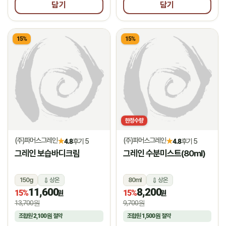
담기
담기
15%
15%
한정수량
(주)파머스그레인
(주)파머스그레인
★
★
4.8
후기 5
4.8
후기 5
그레인 보습바디크림
그레인 수분미스트(80ml)
150g
상온
80ml
상온
11,600
8,200
15%
15%
원
원
13,700원
9,700원
조합원
2,100원
절약
조합원
1,500원
절약