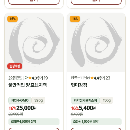
16%
16%
한정수량
(주)미앤미
행복우리식품
★
★
4.3
후기 19
4.4
후기 23
풀만먹인 양 프렌치랙
현미강정
NON-GMO
320g
화학첨가물최소화
150g
25,000
5,400
냉동
상온
16%
16%
원
원
29,900원
6,400원
조합원
4,900원
절약
조합원
1,000원
절약