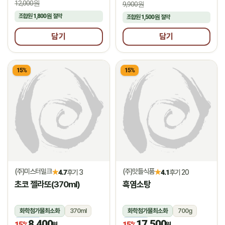
12,000원
9,900원
조합원
1,800원
절약
조합원
1,500원
절약
담기
담기
15%
15%
(주)미스터밀크
(주)맛들식품
★
★
4.7
후기 3
4.1
후기 20
초코 젤라또(370ml)
흑염소탕
화학첨가물최소화
370ml
화학첨가물최소화
700g
8,400
17,500
냉동
냉동
15%
15%
원
원