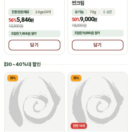
썬크림
친환경원재료
2.0gx20개
유기농
70g
상온
9,000
5,846
상온
50%
원
56%
원
18,000원
13,300원
조합원
9,000원
절약
조합원
7,454원
절약
담기
담기
30~40%대 할인
35%
35%
한정
11
개