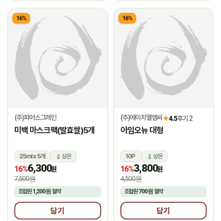
16%
16%
(주)파머스그레인
(주)에이치엘엠씨
★
4.5
후기 2
미백 마스크팩(발효쌀)5개
아임오뉴 대형
25ml x 5개
상온
10P
상온
6,300
3,800
16%
16%
원
원
7,500원
4,500원
조합원
1,200원
절약
조합원
700원
절약
담기
담기