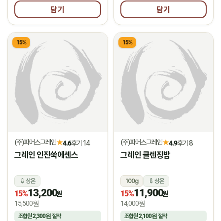
담기
담기
15%
15%
(주)파머스그레인
(주)파머스그레인
★
★
4.6
후기 14
4.9
후기 8
그레인 인진쑥에센스
그레인 클렌징밤
상온
100g
상온
13,200
11,900
15%
15%
원
원
15,500원
14,000원
조합원
2,300원
절약
조합원
2,100원
절약