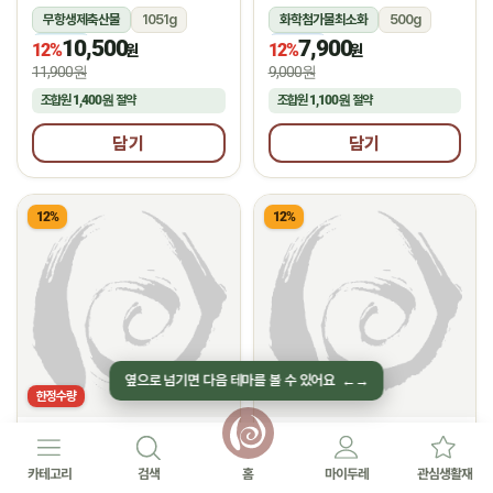
무항생제축산물
1051g
화학첨가물최소화
500g
10,500
7,900
냉장
냉동
12%
12%
원
원
11,900원
9,000원
조합원
1,400원
절약
조합원
1,100원
절약
담기
담기
12%
12%
옆으로 넘기면 다음 테마를 볼 수 있어요
←
→
한정수량
선농생활
(주)네니아
★
★
2.0
후기 1
5.0
후기 2
순살통족발(400g)
유기농 딸기 쉐이크
카테고리
검색
홈
마이두레
관심생활재