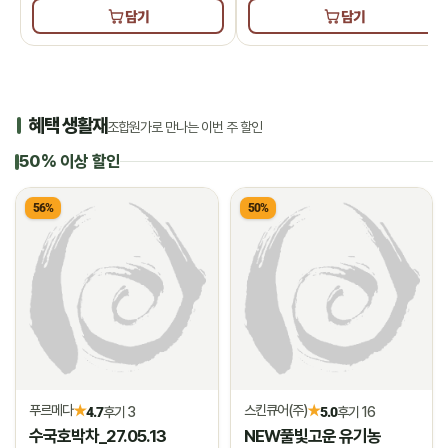
담기
담기
혜택 생활재
조합원가로 만나는 이번 주 할인
50% 이상 할인
56%
50%
푸르메다
스킨큐어(주)
★
★
4.7
후기 3
5.0
후기 16
수국호박차_27.05.13
NEW풀빛고운 유기농