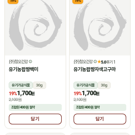
19%
19%
(주)청오건강
(주)청오건강
★
5.0
후기 1
유기농팝짱백미
유기농팝짱자색고구마
유기가공식품
30g
유기가공식품
30g
1,700
1,700
상온
상온
19%
19%
원
원
2,100원
2,100원
조합원
400원
절약
조합원
400원
절약
담기
담기