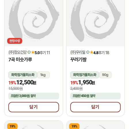
한정수량
(주)청오건강
(주)우리밀
★
★
5.0
후기 11
4.8
후기 18
7곡 미숫가루
꾸러기짱
화학첨가물최소화
1kg
화학첨가물최소화
90g
12,500
1,950
상온
상온
19%
19%
원
원
15,500원
2,400원
조합원
3,000원
절약
조합원
450원
절약
담기
담기
19%
19%