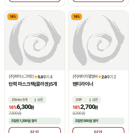
16%
16%
(주)파머스그레인
(주)에이치엘엠씨
★
★
5.0
후기 4
2.0
후기 2
탄력 마스크팩(콜라겐)5개
팬티라이너
25ml x 5개
상온
20P
상온
6,300
2,700
16%
16%
원
원
7,500원
3,200원
조합원
1,200원
절약
조합원
500원
절약
담기
담기