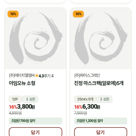
16%
16%
(주)에이치엘엠씨
(주)파머스그레인
★
4.3
후기 4
아임오뉴 소형
진정 마스크팩(알로에)5개
12P
상온
25ml x 5개
상온
3,800
6,300
16%
16%
원
원
4,500원
7,500원
조합원
700원
절약
조합원
1,200원
절약
담기
담기