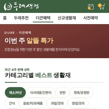
0
홈
두레추천
더큰혜택
신규생활재
사전예약
DURE · 더큰혜택
이번 주
알뜰 특가
조합원님을 위한 이번 주 할인 생활재를 한자리에 모았어요
최근 4주 판매 상위
카테고리별
베스트
생활재
채소/버섯
식사대용/간편식
반찬
정육/유정란
간식
음료/차/유제품
과일/견과
양념/조미