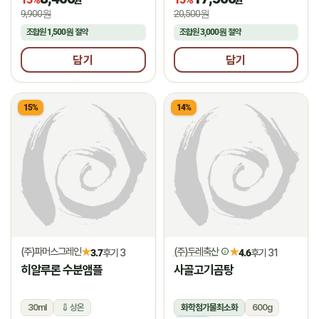
9,900원
20,500원
조합원
1,500원
절약
조합원
3,000원
절약
담기
담기
15%
14%
(주)파머스그레인
(주)두레축산
★
★
3.7
후기 3
4.6
후기 31
히알루론 수분앰플
사골고기곰탕
30ml
상온
화학첨가물최소화
600g