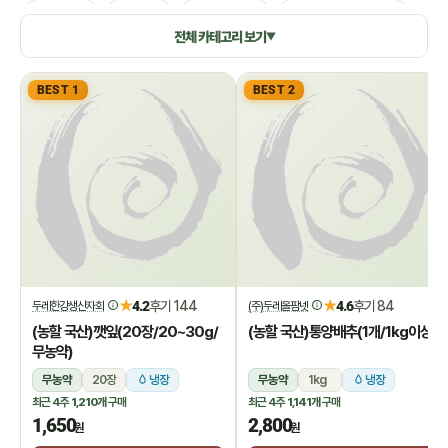
생활용품
쌀/잡곡
수산/건어물
공정무역(민중교역)
전체 카테고리 보기
▼
건강식품/꿀
화장품/바디헤어
특별기획
BEST 1
BEST 2
★
★
4.2
후기 144
4.6
후기 84
두레한강생산자회
(주)두레올팜넷
(농할 국산)깻잎(20장/20~30g/
(농할 국산)통양배추(1개/1kg이상)
무농약)
무농약
20장
냉장
무농약
1kg
냉장
최근 4주
1,210개
구매
최근 4주
1,141개
구매
1,650
2,800
원
원