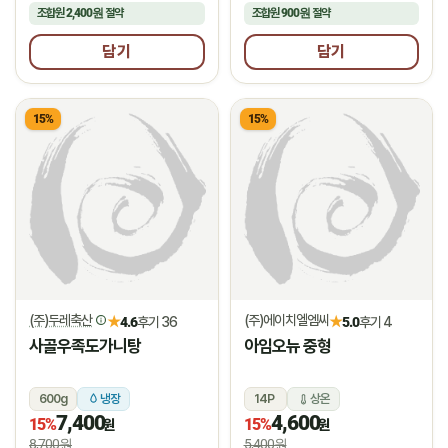
조합원
2,400원
절약
조합원
900원
절약
담기
담기
15%
15%
(주)두레축산
(주)에이치엘엠씨
★
★
4.6
후기 36
5.0
후기 4
사골우족도가니탕
아임오뉴 중형
600g
냉장
14P
상온
7,400
4,600
15%
15%
원
원
8,700원
5,400원