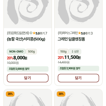
(주)강화드림(면세)
(주)파머스그레인
★
★
5.0
후기 7
5.0
후기 3
(농할 국산)서리콩(500g)
그레인 딥클렌징폼
NON-GMO
500g
150g
상온
11,500
8,000
상온
20%
원
20%
원
14,400원
10,000원
조합원
2,900원
절약
조합원
2,000원
절약
담기
담기
20%
20%