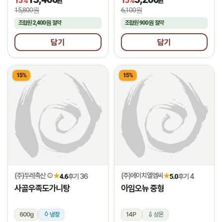
15%
15%
원
원
15,800원
6,100원
조합원
2,400원
절약
조합원
900원
절약
담기
담기
15%
15%
(주)두레축산
(주)에이치엘엠씨
★
★
4.6
후기 36
5.0
후기 4
사골우족도가니탕
아임오뉴 중형
600g
냉장
14P
상온