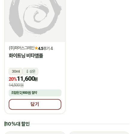
(주)파머스그레인
★
4.5
후기 4
화이트닝 비타앰플
30ml
상온
11,600
20%
원
14,500원
조합원
2,900원
절약
담기
10%대 할인