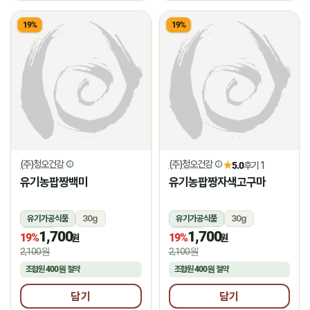
19%
19%
(주)청오건강
(주)청오건강
★
5.0
후기 1
유기농팝짱백미
유기농팝짱자색고구마
유기가공식품
30g
유기가공식품
30g
1,700
1,700
상온
상온
19%
19%
원
원
2,100원
2,100원
조합원
400원
절약
조합원
400원
절약
담기
담기