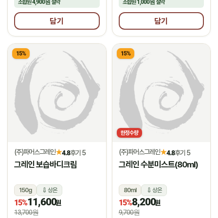
조합원
4,900원
절약
조합원
1,000원
절약
담기
담기
15%
15%
한정수량
(주)파머스그레인
(주)파머스그레인
★
★
4.8
후기 5
4.8
후기 5
그레인 보습바디크림
그레인 수분미스트(80ml)
150g
상온
80ml
상온
11,600
8,200
15%
15%
원
원
13,700원
9,700원