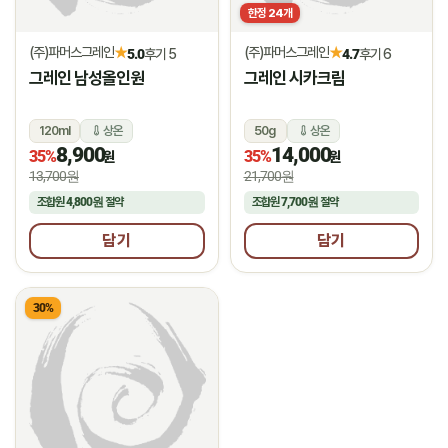
한정
24
개
(주)파머스그레인
(주)파머스그레인
★
★
5.0
후기 5
4.7
후기 6
그레인 남성올인원
그레인 시카크림
120ml
상온
50g
상온
8,900
14,000
35%
35%
원
원
13,700원
21,700원
조합원
4,800원
절약
조합원
7,700원
절약
담기
담기
30%