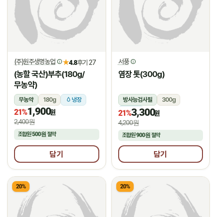
(주)원주생명농업
서풍
★
4.8
후기 27
(농할 국산)부추(180g/
염장 톳(300g)
무농약)
무농약
180g
냉장
방사능검사필
300g
1,900
3,300
21%
냉장
원
21%
원
2,400원
4,200원
조합원
500원
절약
조합원
900원
절약
담기
담기
20%
20%