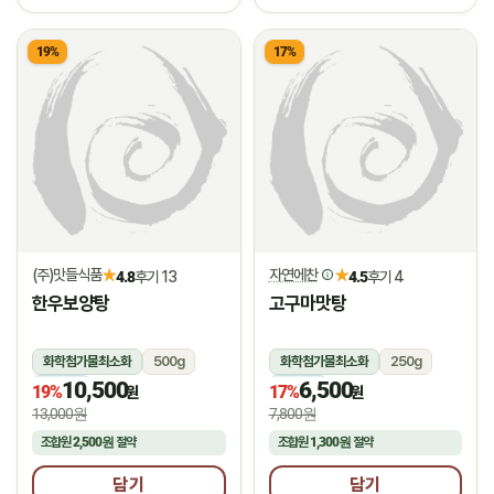
19%
17%
(주)맛들식품
자연에찬
★
★
4.8
후기 13
4.5
후기 4
한우보양탕
고구마맛탕
화학첨가물최소화
500g
화학첨가물최소화
250g
10,500
6,500
냉동
냉동
19%
17%
원
원
13,000원
7,800원
조합원
2,500원
절약
조합원
1,300원
절약
담기
담기