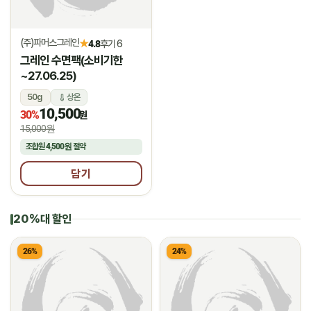
(주)파머스그레인
★
4.8
후기 6
그레인 수면팩(소비기한
~27.06.25)
50g
상온
10,500
30%
원
15,000원
조합원
4,500원
절약
담기
20%대 할인
26%
24%