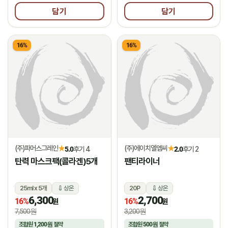
담기
담기
16%
16%
(주)파머스그레인
(주)에이치엘엠씨
★
★
5.0
후기 4
2.0
후기 2
탄력 마스크팩(콜라겐)5개
팬티라이너
25ml x 5개
상온
20P
상온
6,300
2,700
16%
16%
원
원
7,500원
3,200원
조합원
1,200원
절약
조합원
500원
절약