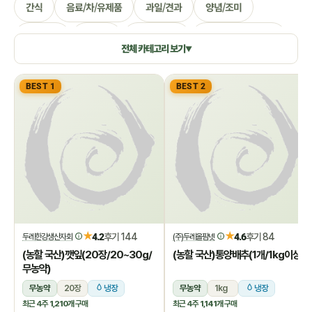
간식
음료/차/유제품
과일/견과
양념/조미
생활용품
쌀/잡곡
수산/건어물
공정무역(민중교역)
전체 카테고리 보기
▼
건강식품/꿀
화장품/바디헤어
특별기획
BEST 1
BEST 2
★
★
4.2
후기 144
4.6
후기 84
두레한강생산자회
(주)두레올팜넷
(농할 국산)깻잎(20장/20~30g/
(농할 국산)통양배추(1개/1kg이상)
무농약)
무농약
20장
냉장
무농약
1kg
냉장
최근 4주
1,210개
구매
최근 4주
1,141개
구매