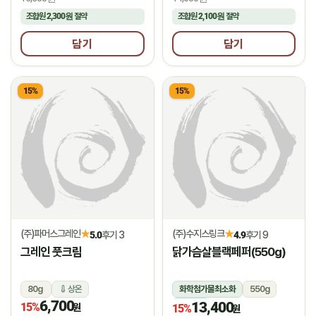
조합원
2,300원
절약
조합원
2,100원
절약
담기
담기
15%
15%
(주)파머스그레인
(주)수지스링크
★
★
5.0
후기 3
4.9
후기 9
그레인 풋크림
닭가슴살블랙페퍼(550g)
80g
상온
화학첨가물최소화
550g
6,700
13,400
15%
냉동
원
15%
원