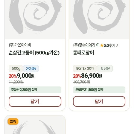
(주)가온아이비
(주)장수이야기
★
5.0
후기 7
순살간고등어 (500g/가온)
통째로장어
500g
냉동
80ml x 30개
상온
9,000
86,900
20%
20%
원
원
11,200원
108,700원
조합원
2,200원
절약
조합원
21,800원
절약
담기
담기
20%