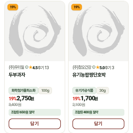
19%
19%
(주)우리밀
(주)청오건강
★
★
4.5
후기 13
5.0
후기 3
두부과자
유기농팝짱단호박
화학첨가물최소화
100g
유기가공식품
30g
2,750
1,700
상온
상온
19%
19%
원
원
3,400원
2,100원
조합원
650원
절약
조합원
400원
절약
담기
담기