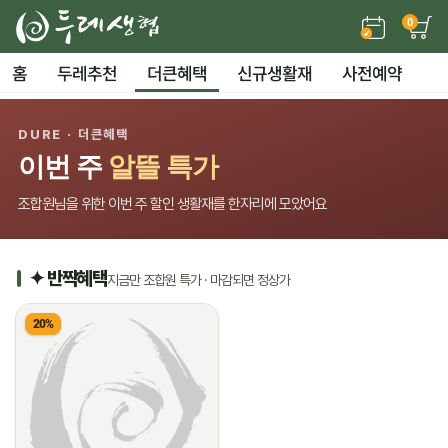
0
홈
두레추천
더큰혜택
신규생활재
사전예약
DURE · 더큰혜택
이번 주
알뜰 특가
조합원님을 위한 이번 주 할인 생활재를 한자리에 모았어요
✦ 반짝혜택
지금만 조합원 특가 · 마감되면 정상가
20%