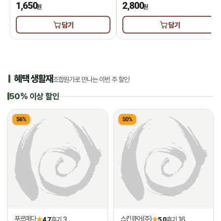
1,650
2,800
원
원
담기
담기
혜택 생활재
조합원가로 만나는 이번 주 할인
50% 이상 할인
56%
50%
푸르메다
스킨큐어(주)
★
★
4.7
후기 3
5.0
후기 16