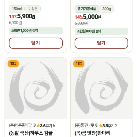
150ml
상온
유기가공식품
300g
5,900
5,000
14%
상온
원
14%
원
6,900원
5,800원
조합원
1,000원
절약
조합원
800원
절약
담기
담기
13%
13%
(주)제주올레팜
(주)둥구나무
★
★
3.6
후기 5
3.5
후기 2
(농할 국산)하우스 감귤
(목/금 맛찬)한마리