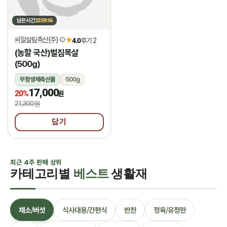
남은시간
22:59:15
씨알살림축산(주)
★
4.0
후기 2
(농할 국산)벌집목살
(500g)
무항생제축산물
500g
17,000
냉장
20%
원
21,300원
담기
최근 4주 판매 상위
카테고리별
베스트
생활재
채소/버섯
식사대용/간편식
반찬
정육/유정란