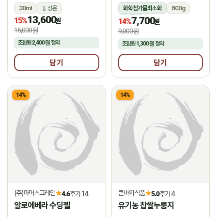
30ml
상온
화학첨가물최소화
600g
13,600
7,700
15%
냉장
원
14%
원
16,000원
9,000원
조합원
2,400원
절약
조합원
1,300원
절약
담기
담기
14%
14%
(주)파머스그레인
큰바위식품
★
★
4.6
후기 14
5.0
후기 4
알로에베라 수딩젤
유기농 찹쌀누룽지