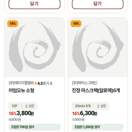
담기
담기
16%
16%
(주)에이치엘엠씨
(주)파머스그레인
★
4.3
후기 4
아임오뉴 소형
진정 마스크팩(알로에)5개
12P
상온
25ml x 5개
상온
3,800
6,300
16%
16%
원
원
4,500원
7,500원
조합원
700원
절약
조합원
1,200원
절약