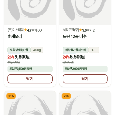
(주)미스터덕
서정쿠킹(주)
★
★
4.7
후기 60
5.0
후기 2
훈제오리
느린 12곡 미수
무항생제축산물
400g
화학첨가물최소화
1L
9,800
6,500
냉동
냉장
26%
24%
원
원
13,300원
8,500원
조합원
3,500원
절약
조합원
2,000원
절약
담기
담기
21%
21%