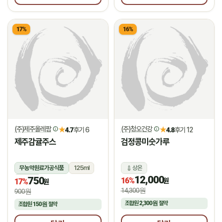
17%
16%
(주)제주올레팜
(주)청오건강
★
★
4.7
후기 6
4.8
후기 12
제주감귤주스
검정콩미숫가루
무농약원료가공식품
125ml
상온
12,000
750
상온
16%
원
17%
원
14,300원
900원
조합원
2,300원
절약
조합원
150원
절약