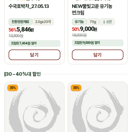
수국호박차_27.05.13
NEW풀빛고운 유기농
썬크림
친환경원재료
2.0gx20개
유기농
70g
상온
9,000
5,846
상온
50%
원
56%
원
18,000원
13,300원
조합원
9,000원
절약
조합원
7,454원
절약
담기
담기
30~40%대 할인
35%
35%