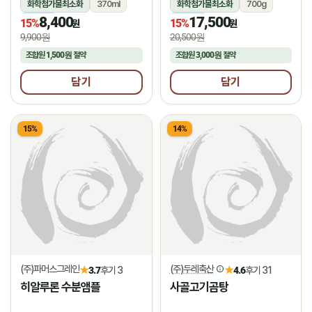
화학첨가물최소화
370ml
화학첨가물최소화
700g
8,400
17,500
냉동
냉동
15%
15%
원
원
9,900원
20,500원
조합원
1,500원
절약
조합원
3,000원
절약
담기
담기
15%
14%
(주)파머스그레인
(주)두레축산
★
★
3.7
후기 3
4.6
후기 31
히알루론 수분앰플
사골고기곰탕