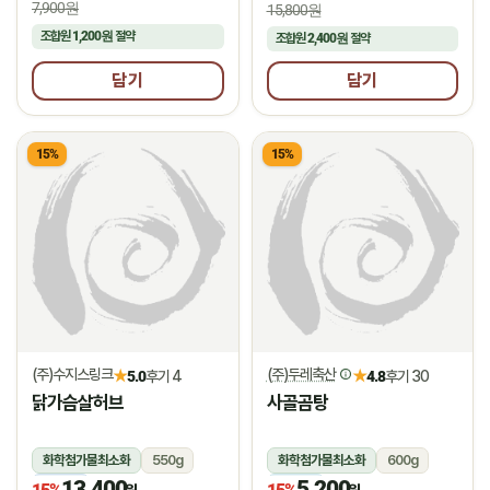
7,900원
15,800원
조합원
1,200원
절약
조합원
2,400원
절약
담기
담기
15%
15%
(주)수지스링크
(주)두레축산
★
★
5.0
후기 4
4.8
후기 30
닭가슴살허브
사골곰탕
화학첨가물최소화
550g
화학첨가물최소화
600g
13,400
5,200
냉동
냉장