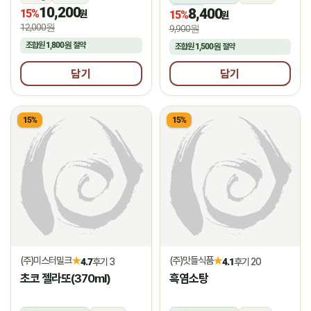
10,200
8,400
15%
냉동
원
15%
원
12,000원
9,900원
조합원
1,800원
절약
조합원
1,500원
절약
담기
담기
15%
15%
(주)미스터밀크
(주)맛들식품
★
★
4.7
후기 3
4.1
후기 20
초코 젤라또(370ml)
흑염소탕