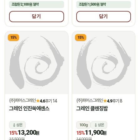
조합원
2,100원
절약
조합원
1,500원
절약
담기
담기
15%
15%
(주)파머스그레인
(주)파머스그레인
★
★
4.6
후기 14
4.9
후기 8
그레인 인진쑥에센스
그레인 클렌징밤
상온
100g
상온
13,200
11,900
15%
15%
원
원
15,500원
14,000원