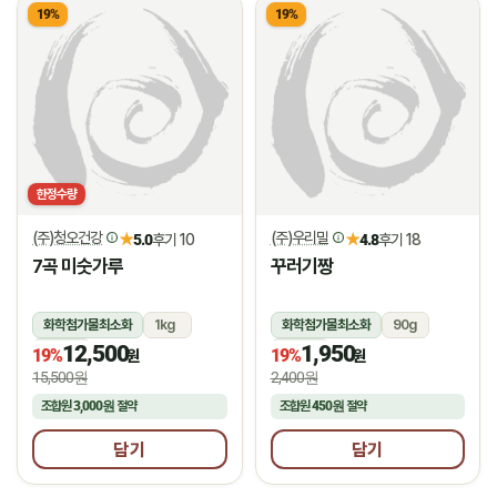
19%
19%
한정수량
(주)청오건강
(주)우리밀
★
★
5.0
후기 10
4.8
후기 18
7곡 미숫가루
꾸러기짱
화학첨가물최소화
1kg
화학첨가물최소화
90g
12,500
1,950
상온
상온
19%
19%
원
원
15,500원
2,400원
조합원
3,000원
절약
조합원
450원
절약
담기
담기