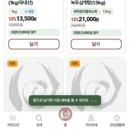
(1kg/국내산)
녹두삼계탕(1.5kg)
1kg
냉장
화학첨가물최소화
1.5kg
13,500
21,000
13%
냉장
원
13%
원
15,500원
24,000원
조합원
2,000원
절약
조합원
3,000원
절약
담기
담기
12%
12%
옆으로 넘기면 다음 테마를 볼 수 있어요
←
→
(주)한강식품
(주)맛들식품
★
★
5.0
후기 42
4.7
후기 16
카테고리
검색
홈
마이두레
관심생활재
(농할 국산)생통닭
부산진국 돼지국밥