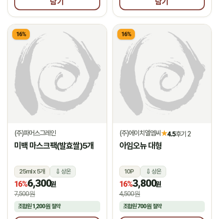
담기
담기
16%
16%
(주)파머스그레인
(주)에이치엘엠씨
★
4.5
후기 2
미백 마스크팩(발효쌀)5개
아임오뉴 대형
25ml x 5개
상온
10P
상온
6,300
3,800
16%
16%
원
원
7,500원
4,500원
조합원
1,200원
절약
조합원
700원
절약