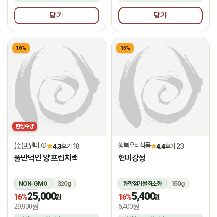
담기
담기
16%
16%
한정수량
(주)미앤미
행복우리식품
★
★
4.3
후기 18
4.4
후기 23
풀만먹인 양 프렌치랙
현미강정
NON-GMO
320g
화학첨가물최소화
150g
25,000
5,400
냉동
상온
16%
16%
원
원
29,900원
6,400원