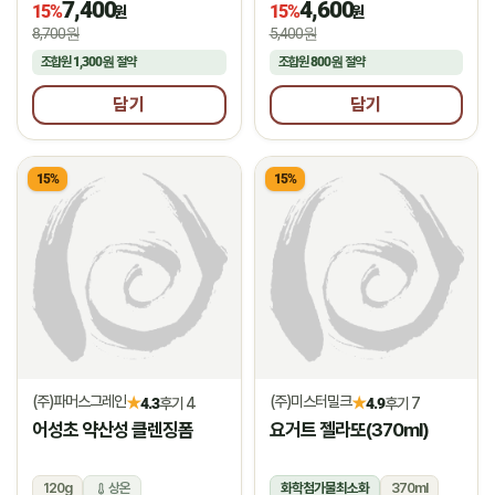
7,400
4,600
15%
15%
원
원
8,700원
5,400원
조합원
1,300원
절약
조합원
800원
절약
담기
담기
15%
15%
(주)파머스그레인
(주)미스터밀크
★
★
4.3
후기 4
4.9
후기 7
어성초 약산성 클렌징폼
요거트 젤라또(370ml)
120g
상온
화학첨가물최소화
370ml