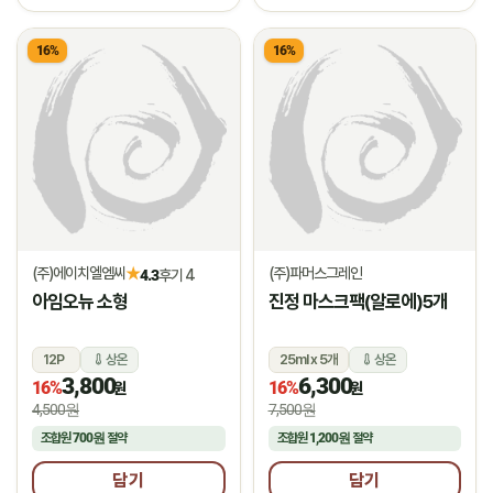
16%
16%
(주)에이치엘엠씨
(주)파머스그레인
★
4.3
후기 4
아임오뉴 소형
진정 마스크팩(알로에)5개
12P
상온
25ml x 5개
상온
3,800
6,300
16%
16%
원
원
4,500원
7,500원
조합원
700원
절약
조합원
1,200원
절약
담기
담기