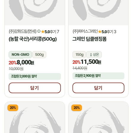
(주)강화드림(면세)
(주)파머스그레인
★
★
5.0
후기 7
5.0
후기 3
(농할 국산)서리콩(500g)
그레인 딥클렌징폼
NON-GMO
500g
150g
상온
11,500
8,000
상온
20%
원
20%
원
14,400원
10,000원
조합원
2,900원
절약
조합원
2,000원
절약
담기
담기
20%
20%