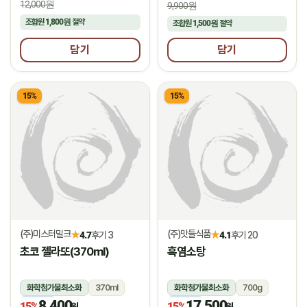
12,000원
9,900원
조합원
1,800원
절약
조합원
1,500원
절약
담기
담기
15%
15%
(주)미스터밀크
(주)맛들식품
★
★
4.7
후기 3
4.1
후기 20
초코 젤라또(370ml)
흑염소탕
화학첨가물최소화
370ml
화학첨가물최소화
700g
8,400
17,500
냉동
냉동
15%
15%
원
원