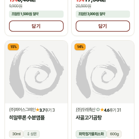
9,900원
20,500원
조합원
1,500원
절약
조합원
3,000원
절약
담기
담기
15%
14%
(주)파머스그레인
(주)두레축산
★
★
3.7
후기 3
4.6
후기 31
히알루론 수분앰플
사골고기곰탕
30ml
상온
화학첨가물최소화
600g