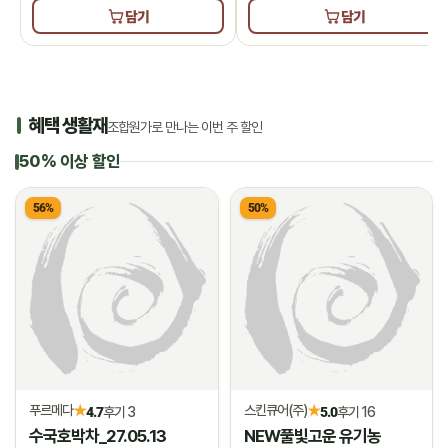
담기
담기
혜택 생활재
조합원가로 만나는 이번 주 할인
50% 이상 할인
56%
50%
푸르메다
스킨큐어(주)
★
★
4.7
후기 3
5.0
후기 16
수국호박차_27.05.13
NEW풀빛고운 유기농