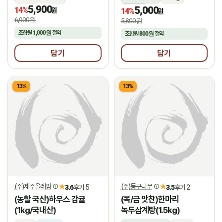
5,900
5,000
14%
상온
원
14%
원
6,900원
5,800원
조합원
1,000원
절약
조합원
800원
절약
담기
담기
13%
13%
(주)제주올레팜
(주)둥구나무
★
★
3.6
후기 5
3.5
후기 2
(농할 국산)하우스 감귤
(목/금 맛찬)한마리
(1kg/국내산)
녹두삼계탕(1.5kg)