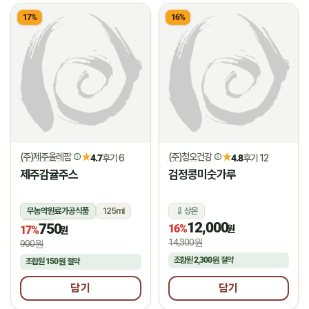
17%
16%
(주)제주올레팜
(주)청오건강
★
★
4.7
후기 6
4.8
후기 12
제주감귤주스
검정콩미숫가루
무농약원료가공식품
125ml
상온
12,000
750
상온
16%
원
17%
원
14,300원
900원
조합원
2,300원
절약
조합원
150원
절약
담기
담기