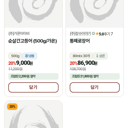
(주)가온아이비
(주)장수이야기
★
5.0
후기 7
순살간고등어 (500g/가온)
통째로장어
500g
냉동
80ml x 30개
상온
9,000
86,900
20%
20%
원
원
11,200원
108,700원
조합원
2,200원
절약
조합원
21,800원
절약
담기
담기
20%