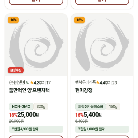
16%
16%
한정수량
(주)미앤미
행복우리식품
★
★
4.2
후기 17
4.4
후기 23
풀만먹인 양 프렌치랙
현미강정
NON-GMO
320g
화학첨가물최소화
150g
25,000
5,400
냉동
상온
16%
16%
원
원
29,900원
6,400원
조합원
4,900원
절약
조합원
1,000원
절약