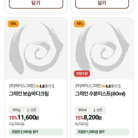
담기
담기
15%
15%
한정수량
(주)파머스그레인
(주)파머스그레인
★
★
4.8
후기 5
4.8
후기 5
그레인 보습바디크림
그레인 수분미스트(80ml)
150g
상온
80ml
상온
11,600
8,200
15%
15%
원
원
13,700원
9,700원
조합원
2,100원
절약
조합원
1,500원
절약