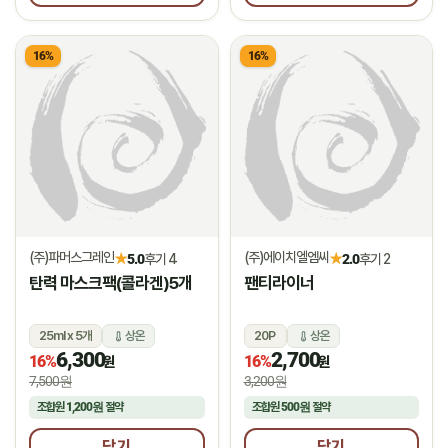
16%
16%
(주)파머스그레인
(주)에이치엘엠씨
★
★
5.0
후기 4
2.0
후기 2
탄력 마스크팩(콜라겐)5개
팬티라이너
25ml x 5개
상온
20P
상온
6,300
2,700
16%
16%
원
원
7,500원
3,200원
조합원
1,200원
절약
조합원
500원
절약
담기
담기