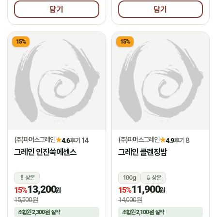
담기
담기
15%
15%
(주)파머스그레인
(주)파머스그레인
★
★
4.6
후기 14
4.9
후기 8
그레인 인진쑥에센스
그레인 클렌징밤
상온
100g
상온
13,200
11,900
15%
15%
원
원
15,500원
14,000원
조합원
2,300원
절약
조합원
2,100원
절약