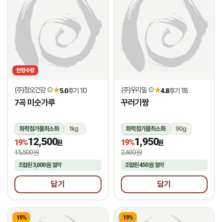
한정수량
(주)청오건강
(주)우리밀
★
★
5.0
후기 10
4.8
후기 18
7곡 미숫가루
꾸러기짱
화학첨가물최소화
1kg
화학첨가물최소화
90g
12,500
1,950
상온
상온
19%
19%
원
원
15,500원
2,400원
조합원
3,000원
절약
조합원
450원
절약
담기
담기
19%
19%