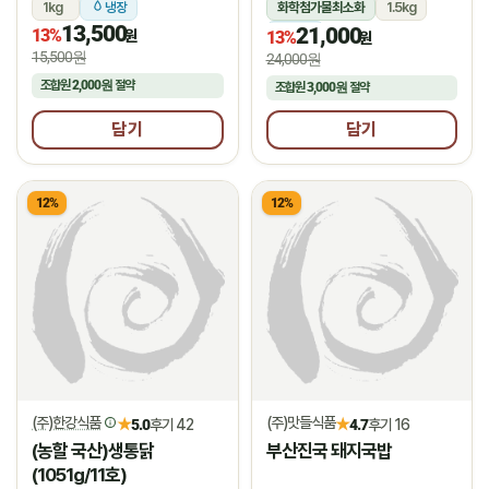
1kg
냉장
화학첨가물최소화
1.5kg
13,500
21,000
13%
냉장
원
13%
원
15,500원
24,000원
조합원
2,000원
절약
조합원
3,000원
절약
담기
담기
12%
12%
(주)한강식품
(주)맛들식품
★
★
5.0
후기 42
4.7
후기 16
(농할 국산)생통닭
부산진국 돼지국밥
(1051g/11호)