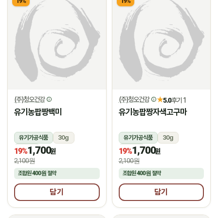
19%
19%
(주)청오건강
(주)청오건강
★
5.0
후기 1
유기농팝짱백미
유기농팝짱자색고구마
유기가공식품
30g
유기가공식품
30g
1,700
1,700
상온
상온
19%
19%
원
원
2,100원
2,100원
조합원
400원
절약
조합원
400원
절약
담기
담기