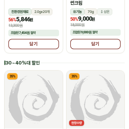
썬크림
친환경원재료
2.0gx20개
유기농
70g
상온
9,000
5,846
상온
50%
원
56%
원
18,000원
13,300원
조합원
9,000원
절약
조합원
7,454원
절약
담기
담기
30~40%대 할인
35%
35%
한정수량