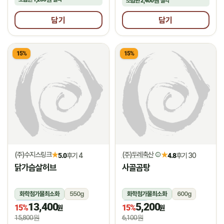
조합원
2,400원
절약
담기
담기
15%
15%
(주)수지스링크
(주)두레축산
★
★
5.0
후기 4
4.8
후기 30
닭가슴살허브
사골곰탕
화학첨가물최소화
550g
화학첨가물최소화
600g
13,400
5,200
냉동
냉장
15%
15%
원
원
15,800원
6,100원