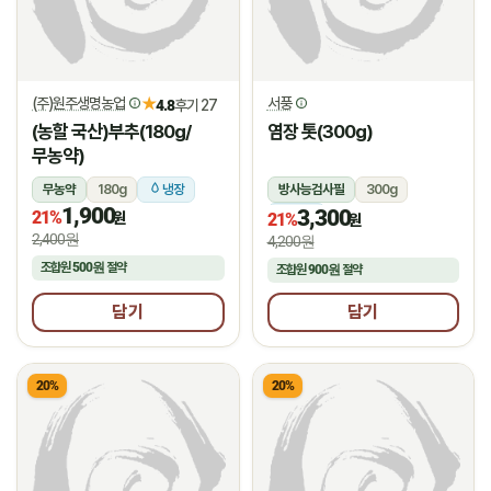
(주)원주생명농업
서풍
★
4.8
후기 27
(농할 국산)부추(180g/
염장 톳(300g)
무농약)
무농약
180g
냉장
방사능검사필
300g
1,900
3,300
21%
냉장
원
21%
원
2,400원
4,200원
조합원
500원
절약
조합원
900원
절약
담기
담기
20%
20%