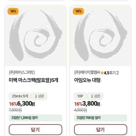
16%
16%
(주)파머스그레인
(주)에이치엘엠씨
★
4.5
후기 2
미백 마스크팩(발효쌀)5개
아임오뉴 대형
25ml x 5개
상온
10P
상온
6,300
3,800
16%
16%
원
원
7,500원
4,500원
조합원
1,200원
절약
조합원
700원
절약
담기
담기