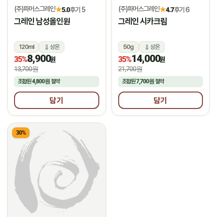
(주)파머스그레인
(주)파머스그레인
★
★
5.0
후기 5
4.7
후기 6
그레인 남성올인원
그레인 시카크림
120ml
상온
50g
상온
8,900
14,000
35%
35%
원
원
13,700원
21,700원
조합원
4,800원
절약
조합원
7,700원
절약
담기
담기
30%