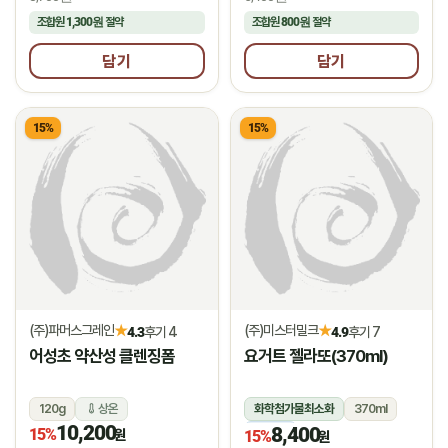
조합원
1,300원
절약
조합원
800원
절약
담기
담기
15%
15%
(주)파머스그레인
(주)미스터밀크
★
★
4.3
후기 4
4.9
후기 7
어성초 약산성 클렌징폼
요거트 젤라또(370ml)
120g
상온
화학첨가물최소화
370ml
10,200
8,400
15%
냉동
원
15%
원