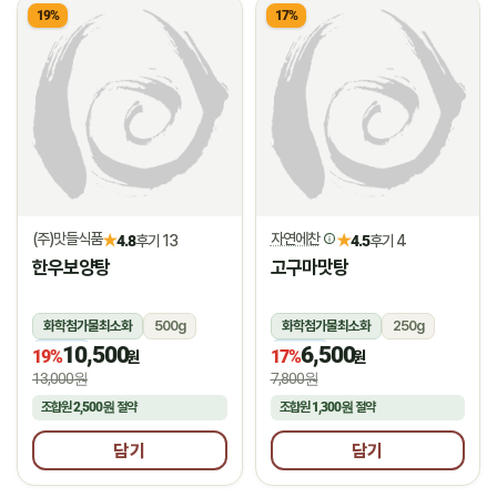
19%
17%
(주)맛들식품
자연에찬
★
★
4.8
후기 13
4.5
후기 4
한우보양탕
고구마맛탕
화학첨가물최소화
500g
화학첨가물최소화
250g
10,500
6,500
냉동
냉동
19%
17%
원
원
13,000원
7,800원
조합원
2,500원
절약
조합원
1,300원
절약
담기
담기