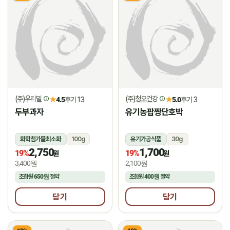
(주)우리밀
(주)청오건강
★
★
4.5
후기 13
5.0
후기 3
두부과자
유기농팝짱단호박
화학첨가물최소화
100g
유기가공식품
30g
2,750
1,700
상온
상온
19%
19%
원
원
3,400원
2,100원
조합원
650원
절약
조합원
400원
절약
담기
담기