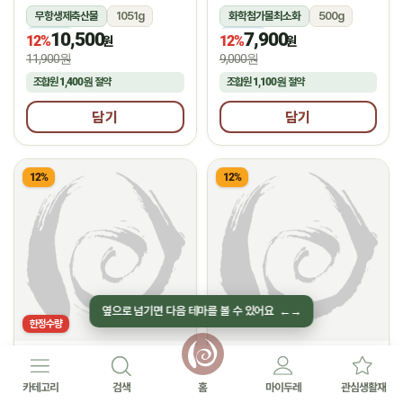
무항생제축산물
1051g
화학첨가물최소화
500g
10,500
7,900
냉장
냉동
12%
12%
원
원
11,900원
9,000원
조합원
1,400원
절약
조합원
1,100원
절약
담기
담기
12%
12%
옆으로 넘기면 다음 테마를 볼 수 있어요
←
→
한정수량
선농생활
(주)네니아
★
★
2.0
후기 1
5.0
후기 2
순살통족발(400g)
유기농 딸기 쉐이크
카테고리
검색
홈
마이두레
관심생활재