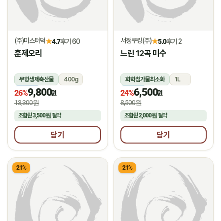
(주)미스터덕
서정쿠킹(주)
★
★
4.7
후기 60
5.0
후기 2
훈제오리
느린 12곡 미수
무항생제축산물
400g
화학첨가물최소화
1L
9,800
6,500
냉동
냉장
26%
24%
원
원
13,300원
8,500원
조합원
3,500원
절약
조합원
2,000원
절약
담기
담기
21%
21%