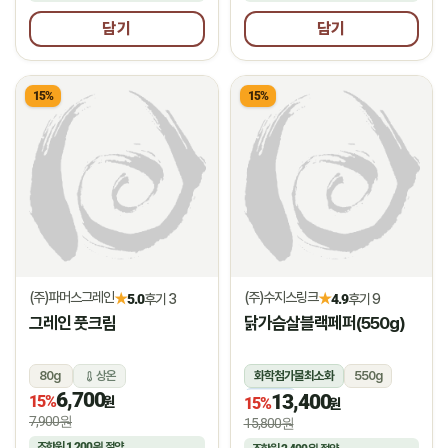
담기
담기
15%
15%
(주)파머스그레인
(주)수지스링크
★
★
5.0
후기 3
4.9
후기 9
그레인 풋크림
닭가슴살블랙페퍼(550g)
80g
상온
화학첨가물최소화
550g
6,700
13,400
15%
냉동
원
15%
원
7,900원
15,800원
조합원
1,200원
절약