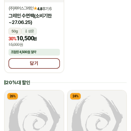
(주)파머스그레인
★
4.8
후기 6
그레인 수면팩(소비기한
~27.06.25)
50g
상온
10,500
30%
원
15,000원
조합원
4,500원
절약
담기
20%대 할인
26%
24%