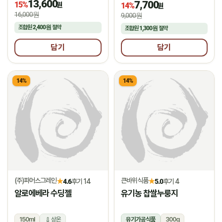
13,600
7,700
15%
냉장
원
14%
원
16,000원
9,000원
조합원
2,400원
절약
조합원
1,300원
절약
담기
담기
14%
14%
(주)파머스그레인
큰바위식품
★
★
4.6
후기 14
5.0
후기 4
알로에베라 수딩젤
유기농 찹쌀누룽지
150ml
상온
유기가공식품
300g