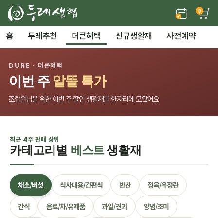
0
홈
두레추천
더큰혜택
신규생활재
사전예약
DURE · 더큰혜택
이번 주
알뜰 특가
조합원님을 위한 이번 주 할인 생활재를 한자리에 모았어요
최근 4주 판매 상위
카테고리별
베스트
생활재
채소/버섯
식사대용/간편식
반찬
정육/유정란
간식
음료/차/유제품
과일/견과
양념/조미