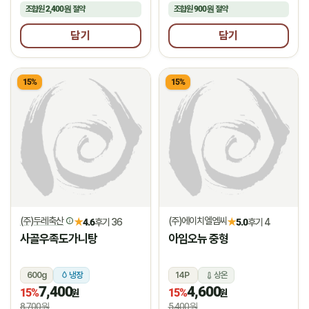
조합원
2,400원
절약
조합원
900원
절약
담기
담기
15%
15%
(주)두레축산
(주)에이치엘엠씨
★
★
4.6
후기 36
5.0
후기 4
사골우족도가니탕
아임오뉴 중형
600g
냉장
14P
상온
7,400
4,600
15%
15%
원
원
8,700원
5,400원