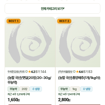
생활용품
쌀/잡곡
수산/건어물
공정무역(민중교역)
전체 카테고리 보기
▼
건강식품/꿀
화장품/바디헤어
특별기획
BEST 1
BEST 2
★
★
4.2
후기 144
4.6
후기 83
두레한강생산자회
(주)두레올팜넷
(농할 국산)깻잎(20장/20~30g/
(농할 국산)통양배추(1개/1kg이상)
무농약)
무농약
20장
냉장
무농약
1kg
냉장
최근 4주
1,210개
구매
최근 4주
1,141개
구매
1,650
2,800
원
원