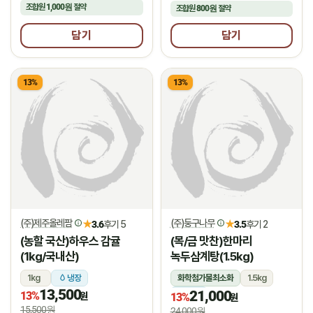
조합원
1,000원
절약
조합원
800원
절약
담기
담기
13%
13%
(주)제주올레팜
(주)둥구나무
★
★
3.6
후기 5
3.5
후기 2
(농할 국산)하우스 감귤
(목/금 맛찬)한마리
(1kg/국내산)
녹두삼계탕(1.5kg)
1kg
냉장
화학첨가물최소화
1.5kg
13,500
21,000
13%
냉장
원
13%
원
15,500원
24,000원