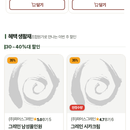
담기
담기
혜택 생활재
조합원가로 만나는 이번 주 할인
30~40%대 할인
35%
35%
한정수량
(주)파머스그레인
(주)파머스그레인
★
★
5.0
후기 5
4.7
후기 6
그레인 남성올인원
그레인 시카크림