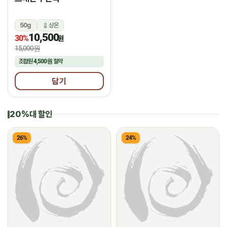
50g
상온
10,500
30%
원
15,000원
조합원
4,500원
절약
담기
20%대 할인
26%
24%