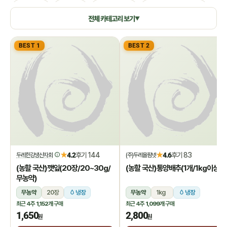
생활용품
쌀/잡곡
수산/건어물
공정무역(민중교역)
전체 카테고리 보기
▼
건강식품/꿀
화장품/바디헤어
특별기획
BEST 1
BEST 2
★
★
4.2
후기 144
4.6
후기 83
두레한강생산자회
(주)두레올팜넷
(농할 국산)깻잎(20장/20~30g/
(농할 국산)통양배추(1개/1kg이상)
무농약)
무농약
20장
냉장
무농약
1kg
냉장
최근 4주
1,152개
구매
최근 4주
1,099개
구매
1,650
2,800
원
원