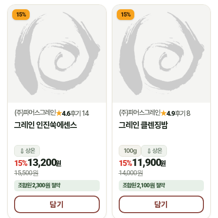
15%
15%
(주)파머스그레인
(주)파머스그레인
★
★
4.6
후기 14
4.9
후기 8
그레인 인진쑥에센스
그레인 클렌징밤
상온
100g
상온
13,200
11,900
15%
15%
원
원
15,500원
14,000원
조합원
2,300원
절약
조합원
2,100원
절약
담기
담기