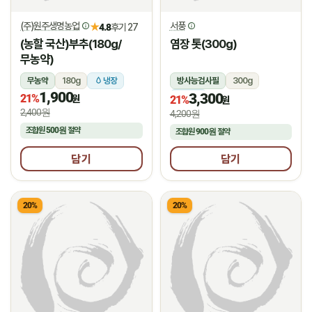
(주)원주생명농업
서풍
★
4.8
후기 27
(농할 국산)부추(180g/
염장 톳(300g)
무농약)
무농약
180g
냉장
방사능검사필
300g
1,900
3,300
21%
냉장
원
21%
원
2,400원
4,200원
조합원
500원
절약
조합원
900원
절약
담기
담기
20%
20%