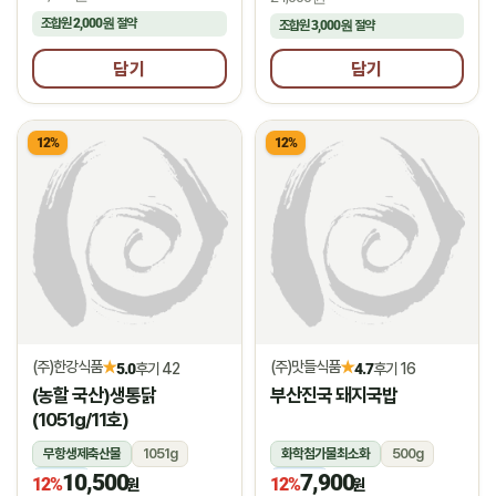
조합원
2,000원
절약
조합원
3,000원
절약
담기
담기
12%
12%
(주)한강식품
(주)맛들식품
★
★
5.0
후기 42
4.7
후기 16
(농할 국산)생통닭
부산진국 돼지국밥
(1051g/11호)
무항생제축산물
1051g
화학첨가물최소화
500g
10,500
7,900
냉장
냉동
12%
12%
원
원