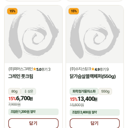
15%
15%
(주)파머스그레인
(주)수지스링크
★
★
5.0
후기 3
4.9
후기 9
그레인 풋크림
닭가슴살블랙페퍼(550g)
80g
상온
화학첨가물최소화
550g
6,700
13,400
15%
냉동
원
15%
원
7,900원
15,800원
조합원
1,200원
절약
조합원
2,400원
절약
담기
담기