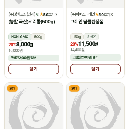
(주)강화드림(면세)
(주)파머스그레인
★
★
5.0
후기 7
5.0
후기 3
(농할 국산)서리콩(500g)
그레인 딥클렌징폼
NON-GMO
500g
150g
상온
11,500
8,000
상온
20%
원
20%
원
14,400원
10,000원
조합원
2,900원
절약
조합원
2,000원
절약
담기
담기
20%
20%