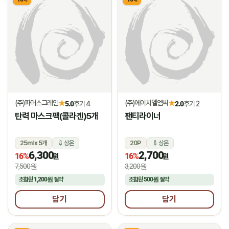
(주)파머스그레인
(주)에이치엘엠씨
★
★
5.0
후기 4
2.0
후기 2
탄력 마스크팩(콜라겐)5개
팬티라이너
25ml x 5개
상온
20P
상온
6,300
2,700
16%
16%
원
원
7,500원
3,200원
조합원
1,200원
절약
조합원
500원
절약
담기
담기