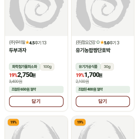
(주)우리밀
(주)청오건강
★
★
4.5
후기 13
5.0
후기 3
두부과자
유기농팝짱단호박
화학첨가물최소화
100g
유기가공식품
30g
2,750
1,700
상온
상온
19%
19%
원
원
3,400원
2,100원
조합원
650원
절약
조합원
400원
절약
담기
담기
19%
19%