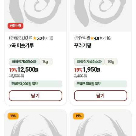
한정수량
(주)청오건강
(주)우리밀
★
★
5.0
후기 10
4.8
후기 18
7곡 미숫가루
꾸러기짱
화학첨가물최소화
1kg
화학첨가물최소화
90g
12,500
1,950
상온
상온
19%
19%
원
원
15,500원
2,400원
조합원
3,000원
절약
조합원
450원
절약
담기
담기
19%
19%