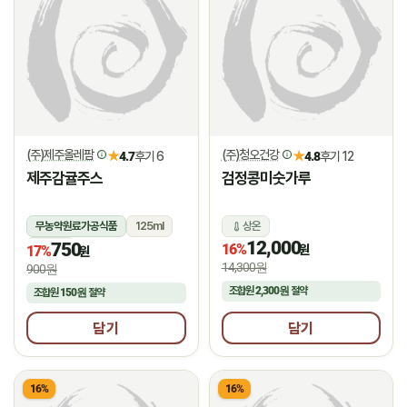
(주)제주올레팜
(주)청오건강
★
★
4.7
후기 6
4.8
후기 12
제주감귤주스
검정콩미숫가루
무농약원료가공식품
125ml
상온
12,000
750
상온
16%
원
17%
원
14,300원
900원
조합원
2,300원
절약
조합원
150원
절약
담기
담기
16%
16%