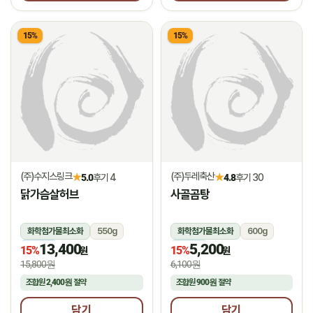
15%
15%
(주)수지스링크
(주)두레축산
★
★
5.0
후기 4
4.8
후기 30
닭가슴살허브
사골곰탕
화학첨가물최소화
550g
화학첨가물최소화
600g
13,400
5,200
냉동
냉장
15%
15%
원
원
15,800원
6,100원
조합원
2,400원
절약
조합원
900원
절약
담기
담기