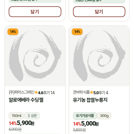
조합원
1,300원
절약
담기
담기
14%
14%
(주)파머스그레인
큰바위식품
★
★
4.6
후기 14
5.0
후기 4
알로에베라 수딩젤
유기농 찹쌀누룽지
150ml
상온
유기가공식품
300g
5,900
5,000
14%
상온
원
14%
원
6,900원
5,800원