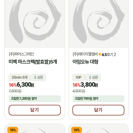
(주)파머스그레인
(주)에이치엘엠씨
★
4.5
후기 2
미백 마스크팩(발효쌀)5개
아임오뉴 대형
25ml x 5개
상온
10P
상온
6,300
3,800
16%
16%
원
원
7,500원
4,500원
조합원
1,200원
절약
조합원
700원
절약
담기
담기
16%
16%