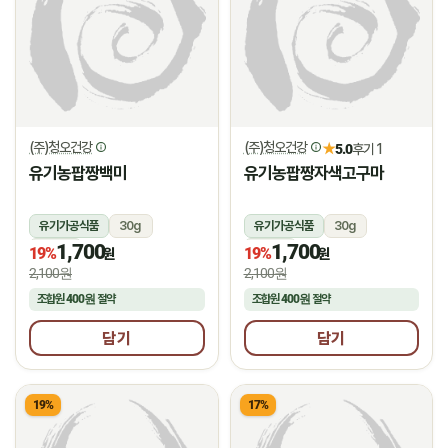
(주)청오건강
(주)청오건강
★
5.0
후기 1
유기농팝짱백미
유기농팝짱자색고구마
유기가공식품
30g
유기가공식품
30g
1,700
1,700
상온
상온
19%
19%
원
원
2,100원
2,100원
조합원
400원
절약
조합원
400원
절약
담기
담기
19%
17%