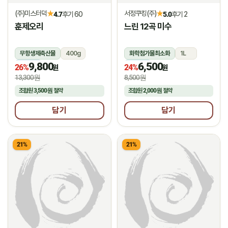
(주)미스터덕
서정쿠킹(주)
★
★
4.7
후기 60
5.0
후기 2
훈제오리
느린 12곡 미수
무항생제축산물
400g
화학첨가물최소화
1L
9,800
6,500
냉동
냉장
26%
24%
원
원
13,300원
8,500원
조합원
3,500원
절약
조합원
2,000원
절약
담기
담기
21%
21%