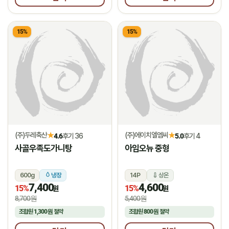
15%
15%
(주)두레축산
(주)에이치엘엠씨
★
★
4.6
후기 36
5.0
후기 4
사골우족도가니탕
아임오뉴 중형
600g
냉장
14P
상온
7,400
4,600
15%
15%
원
원
8,700원
5,400원
조합원
1,300원
절약
조합원
800원
절약