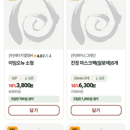
(주)에이치엘엠씨
(주)파머스그레인
★
4.3
후기 4
아임오뉴 소형
진정 마스크팩(알로에)5개
12P
상온
25ml x 5개
상온
3,800
6,300
16%
16%
원
원
4,500원
7,500원
조합원
700원
절약
조합원
1,200원
절약
담기
담기
16%
16%