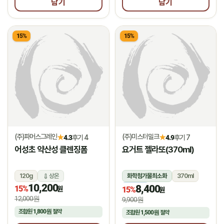
담기
담기
15%
15%
(주)파머스그레인
(주)미스터밀크
★
★
4.3
후기 4
4.9
후기 7
어성초 약산성 클렌징폼
요거트 젤라또(370ml)
120g
상온
화학첨가물최소화
370ml
10,200
8,400
15%
냉동
원
15%
원
12,000원
9,900원
조합원
1,800원
절약
조합원
1,500원
절약