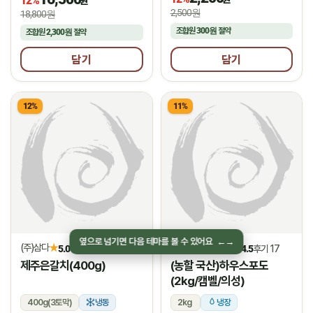
12%
원
2,500원
18,800원
조합원
300원
절약
조합원
2,300원
절약
담기
담기
12%
11%
(주)삼다
두레의성생산자회
★
★
5.0
후기 1
4.5
후기 17
제주은갈치(400g)
(농할 국산)하우스포도
(2kg/캠벨/의성)
400g(3토막)
냉동
2kg
냉장