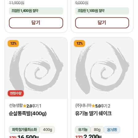
11,900원
9,000원
조합원
1,400원
절약
조합원
1,100원
절약
담기
담기
12%
12%
한정수량
선농생활
(주)네니아
★
★
2.0
후기 1
5.0
후기 2
순살통족발(400g)
유기농 딸기 쉐이크
화학첨가물최소화
400g
유기농
80g
냉동
2,200
16,500
냉장
12%
원