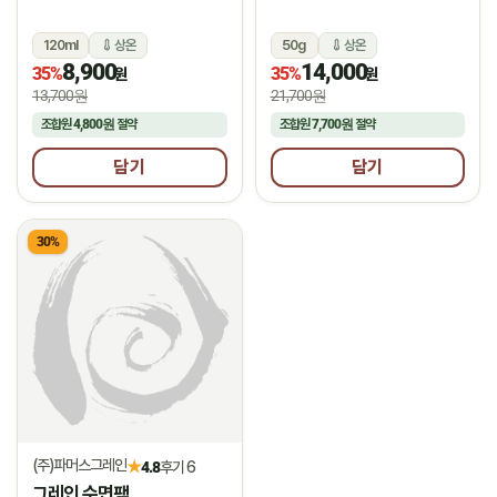
120ml
상온
50g
상온
8,900
14,000
35%
35%
원
원
13,700원
21,700원
조합원
4,800원
절약
조합원
7,700원
절약
담기
담기
30%
(주)파머스그레인
★
4.8
후기 6
그레인 수면팩