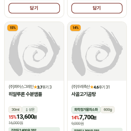
담기
담기
15%
14%
(주)파머스그레인
(주)두레축산
★
★
3.7
후기 3
4.6
후기 31
히알루론 수분앰플
사골고기곰탕
30ml
상온
화학첨가물최소화
600g
13,600
7,700
15%
냉장
원
14%
원
16,000원
9,000원
조합원
2,400원
절약