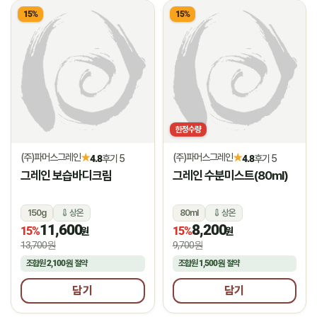
15%
15%
한정수량
(주)파머스그레인
(주)파머스그레인
★
★
4.8
후기 5
4.8
후기 5
그레인 보습바디크림
그레인 수분미스트(80ml)
150g
상온
80ml
상온
11,600
8,200
15%
15%
원
원
13,700원
9,700원
조합원
2,100원
절약
조합원
1,500원
절약
담기
담기