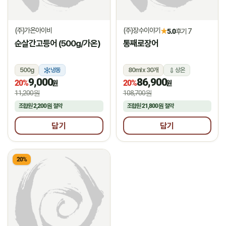
(주)가온아이비
(주)장수이야기
★
5.0
후기 7
순살간고등어 (500g/가온)
통째로장어
500g
냉동
80ml x 30개
상온
9,000
86,900
20%
20%
원
원
11,200원
108,700원
조합원
2,200원
절약
조합원
21,800원
절약
담기
담기
20%