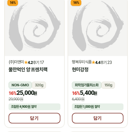
16%
16%
(주)미앤미
행복우리식품
★
★
4.2
후기 17
4.4
후기 23
풀만먹인 양 프렌치랙
현미강정
NON-GMO
320g
화학첨가물최소화
150g
25,000
5,400
냉동
상온
16%
16%
원
원
29,900원
6,400원
조합원
4,900원
절약
조합원
1,000원
절약
담기
담기