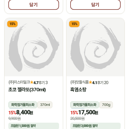
담기
담기
15%
15%
(주)미스터밀크
(주)맛들식품
★
★
4.7
후기 3
4.1
후기 20
초코 젤라또(370ml)
흑염소탕
화학첨가물최소화
370ml
화학첨가물최소화
700g
8,400
17,500
냉동
냉동
15%
15%
원
원
9,900원
20,500원
조합원
1,500원
절약
조합원
3,000원
절약