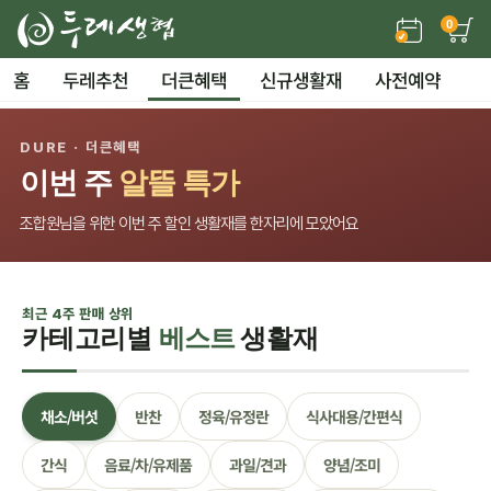
0
홈
두레추천
더큰혜택
신규생활재
사전예약
DURE · 더큰혜택
이번 주
알뜰 특가
조합원님을 위한 이번 주 할인 생활재를 한자리에 모았어요
최근 4주 판매 상위
카테고리별
베스트
생활재
채소/버섯
반찬
정육/유정란
식사대용/간편식
간식
음료/차/유제품
과일/견과
양념/조미