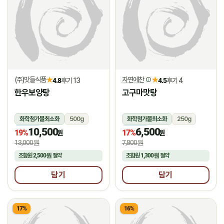
(주)맛들식품
자연에찬
★
★
4.8
후기 13
4.5
후기 4
한우보양탕
고구마맛탕
화학첨가물최소화
500g
화학첨가물최소화
250g
10,500
6,500
냉동
냉동
19%
17%
원
원
13,000원
7,800원
조합원
2,500원
절약
조합원
1,300원
절약
담기
담기
17%
16%