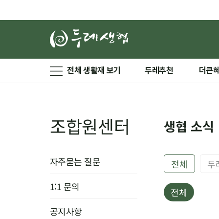
전체 생활재 보기
두레추천
더큰
조합원센터
생협 소식
자주묻는 질문
전체
두
1:1 문의
전체
공지사항