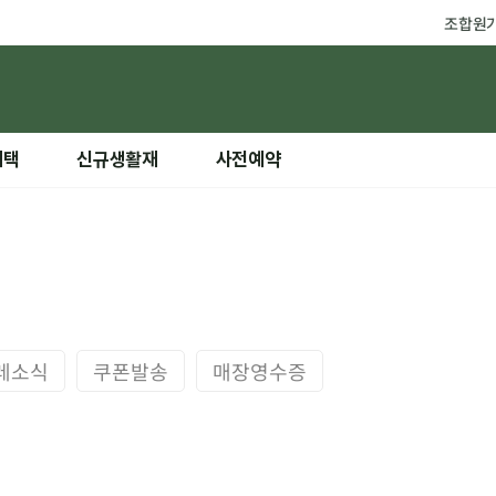
조합원
혜택
신규생활재
사전예약
레소식
쿠폰발송
매장영수증