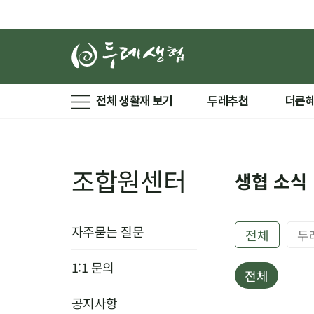
전체 생활재 보기
두레추천
더큰
조합원센터
생협 소식
자주묻는 질문
전체
두
1:1 문의
전체
공지사항