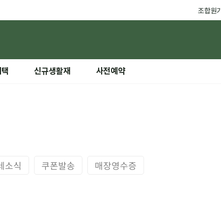
조합원
혜택
신규생활재
사전예약
레소식
쿠폰발송
매장영수증