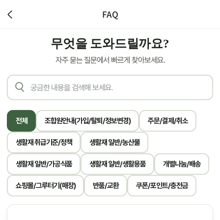
FAQ
무엇을 도와드릴까요?
자주 묻는 질문에서 빠르게 찾아보세요.
전체
조합원안내(가입/탈퇴/정보변경)
주문/결제/취소
생활재 취급기준/정책
생활재 일반/농산물
생활재 일반/가공식품
생활재 일반/생활용품
개별나눔/배송
쇼핑몰/그루터기(매장)
반품/교환
쿠폰/포인트/충전금