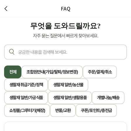
FAQ
무엇을 도와드릴까요?
자주 묻는 질문에서 빠르게 찾아보세요.
전체
조합원안내(가입/탈퇴/정보변경)
주문/결제/취소
생활재 취급기준/정책
생활재 일반/농산물
생활재 일반/가공식품
생활재 일반/생활용품
개별나눔/배송
쇼핑몰/그루터기(매장)
반품/교환
쿠폰/포인트/충전금