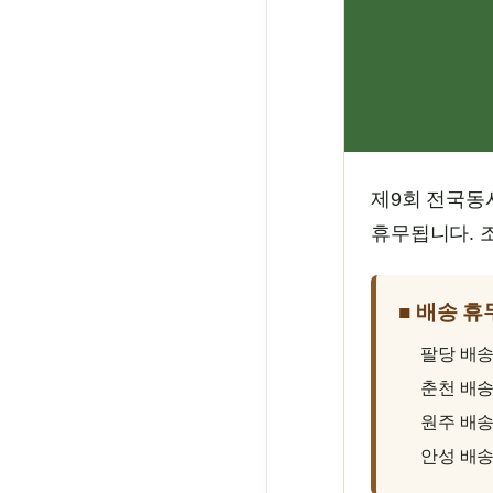
제9회 전국동시
휴무됩니다. 
■ 배송 휴
팔당 배
춘천 배
원주 배
안성 배