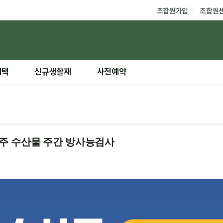
조합원가입
조합원
혜택
신규생활재
사전예약
 22주 수산물 주간 방사능검사