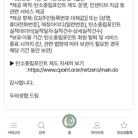
*제공 목적: 탄소중립포인트 제도 운영, 인센티브 지급 등
관련 서비스 제공
*제공 항목: 〔CI(주민등록번호 대체값)〕 또는 〔성명,
휴대전화번호〕, 매칭아이디(일련번호), 탄소중립포인트
실적데이터(실적일자·실적건수·상세실적건수)
*보유·이용 기간: 탄소중립포인트 회원 탈퇴 및 서비스
종료 시까지 (단, 관련 법령에 따라 보관이 필요한 경우
해당 기간 동안 보관)
▶ 탄소중립포인트 제도 자세히 보기
？ ？？
:
https://www.cpoint.or.kr/netzero/main.do
감사합니다.
두레생협 드림
카테고리
검색
홈
마이두레
관심생활재