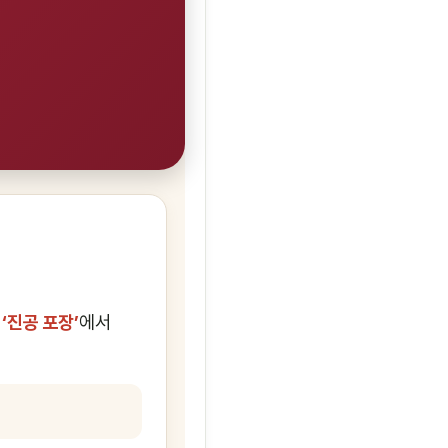
존
‘진공 포장’
에서