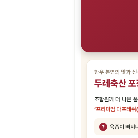
한우 본연의 맛과 신
두레축산 포
조합원께 더 나은 품
‘프리미엄 다프레쉬(D
육즙이 빠져나