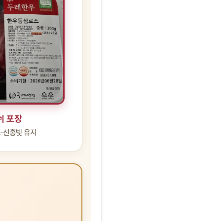
쉬 포장
·선홍빛 유지