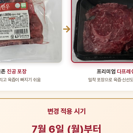
→
기존
진공 포장
프리미엄
다프레
리고 육즙이 빠지기 쉬움
밀착 포장으로 육즙·신선도
변경 적용 시기
7월 6일 (월)부터