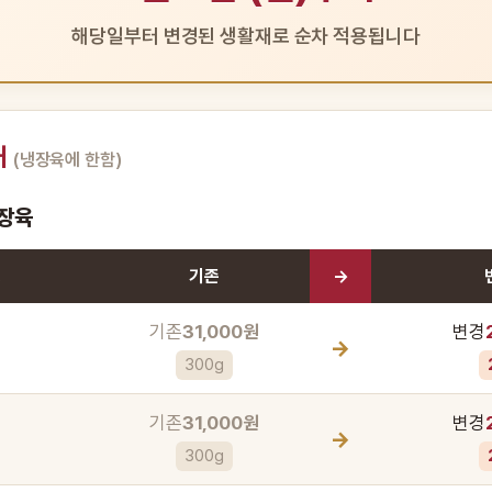
해당일부터 변경된 생활재로 순차 적용됩니다
내
(냉장육에 한함)
냉장육
명
기존
→
기존
31,000원
변경
→
300g
기존
31,000원
변경
→
300g