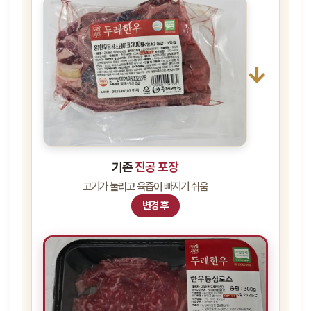
→
기존
진공 포장
고기가 눌리고 육즙이 빠지기 쉬움
변경 후