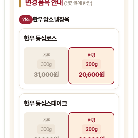
변경 품목 안내
(냉장육에 한함)
한우 암소 냉장육
암소
한우 등심로스
기존
변경
300g
200g
31,000원
20,600원
한우 등심스테이크
기존
변경
300g
200g