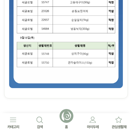
카테고리
검색
홈
마이두레
관심생활재