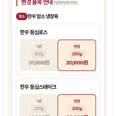
변경 품목 안내
(냉장육에 한함)
한우 암소 냉장육
암소
한우 등심로스
기존
변경
300g
200g
31,000원
20,600원
한우 등심스테이크
기존
변경
300g
200g