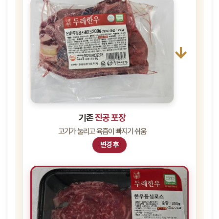
→
기존
진공 포장
고기가 눌리고 육즙이 빠지기 쉬움
변경 후