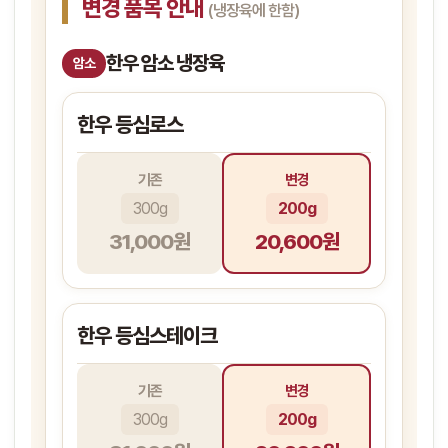
변경 품목 안내
(냉장육에 한함)
한우 암소 냉장육
암소
한우 등심로스
기존
변경
300g
200g
31,000원
20,600원
한우 등심스테이크
기존
변경
300g
200g