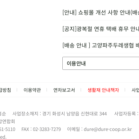
[안내] 쇼핑몰 개선 사항 안내(배
[공지]광복절 연휴 택배 휴무 안
[배송 안내 ] 고양파주두레생협 
이용안내
급방침
이용약관
연차보고서
생활재 안내책자
사
홍순
사업장소재지 : 경기 화성시 남양읍 신현대로 344
사업자등록 : 1
합연합회
61-5110
FAX : 02-3283-7279
이메일 :
dure@dure-coop.or.kr
ed.