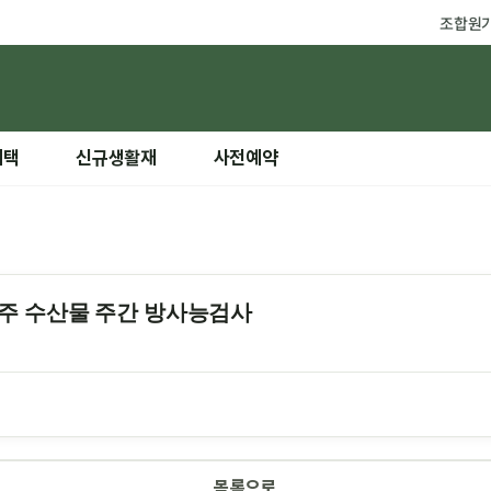
조합원
혜택
신규생활재
사전예약
 22주 수산물 주간 방사능검사
목록으로