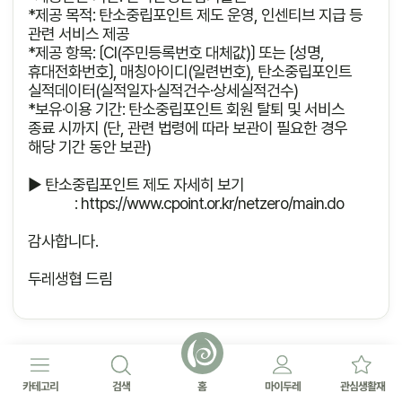
*제공 목적: 탄소중립포인트 제도 운영, 인센티브 지급 등
관련 서비스 제공
*제공 항목: 〔CI(주민등록번호 대체값)〕 또는 〔성명,
휴대전화번호〕, 매칭아이디(일련번호), 탄소중립포인트
실적데이터(실적일자·실적건수·상세실적건수)
*보유·이용 기간: 탄소중립포인트 회원 탈퇴 및 서비스
종료 시까지 (단, 관련 법령에 따라 보관이 필요한 경우
해당 기간 동안 보관)
▶ 탄소중립포인트 제도 자세히 보기
？ ？？
:
https://www.cpoint.or.kr/netzero/main.do
감사합니다.
두레생협 드림
카테고리
검색
홈
마이두레
관심생활재