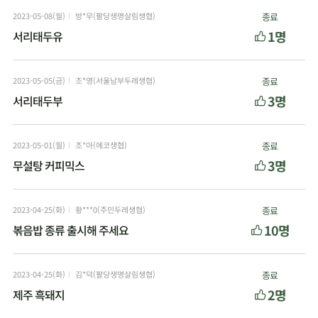
2023-05-08(월)
방*무(팔당생명살림생협)
종료
1명
서리태두유
2023-05-05(금)
조*영(서울남부두레생협)
종료
3명
서리태두부
2023-05-01(월)
조*아(에코생협)
종료
3명
무설탕 커피믹스
2023-04-25(화)
황***0(주민두레생협)
종료
10명
볶음밥 종류 출시해 주세요
2023-04-25(화)
김*덕(팔당생명살림생협)
종료
2명
제주 흑돼지