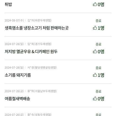
0명
튀밥
2024-08-07(수)
김*자(바른두레생협)
종료
1명
생흑염소를 냉장소고기 처럼 판매하는곳
2024-07-28(일)
임*희(경기두레생협)
종료
0명
저지방 멸균우유 & 디카페인 원두
2024-07-28(일)
서*경(팔당생명살림생협)
종료
1명
소기름 돼지기름
2024-07-26(금)
류*하(서울남부두레생협)
종료
0명
여름철새벽배송
2024-07-26(금)
황*숙(성동두레생협)
종료