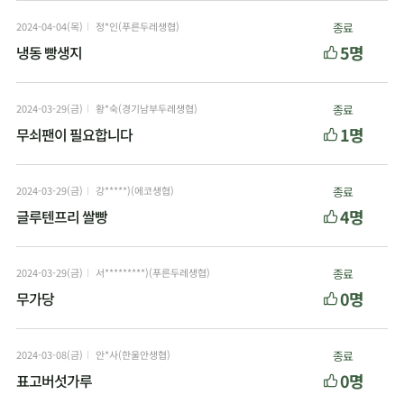
2024-04-04(목)
정*인(푸른두레생협)
종료
5명
냉동 빵생지
2024-03-29(금)
황*숙(경기남부두레생협)
종료
1명
무쇠팬이 필요합니다
2024-03-29(금)
강*****)(에코생협)
종료
4명
글루텐프리 쌀빵
2024-03-29(금)
서*********)(푸른두레생협)
종료
0명
무가당
2024-03-08(금)
안*사(한울안생협)
종료
0명
표고버섯가루