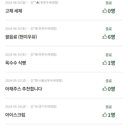
2024-06-02(일)
김**♣(푸른두레생협)
종료
0명
고체 세제
2024-06-01(토)
김*애(푸른두레생협)
종료
6명
쌀음료 (현미우유)
2024-06-01(토)
김*애(푸른두레생협)
종료
1명
옥수수 식빵
2024-05-31(금)
김*향(서울남부두레생협)
종료
0명
아채주스 추천합니다
2024-05-24(금)
김*숙(경기두레생협)
종료
1명
아이스크림