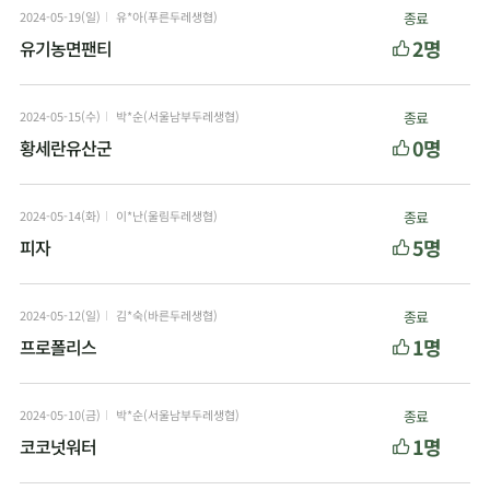
2024-05-19(일)
유*아(푸른두레생협)
종료
2명
유기농면팬티
2024-05-15(수)
박*순(서울남부두레생협)
종료
0명
황세란유산군
2024-05-14(화)
이*난(울림두레생협)
종료
5명
피자
2024-05-12(일)
김*숙(바른두레생협)
종료
1명
프로폴리스
2024-05-10(금)
박*순(서울남부두레생협)
종료
1명
코코넛워터