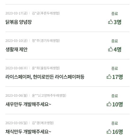
2023-03-17(금)
김*금(푸른두레생협)
종료
3명
닭볶음 양념장
2023-03-10(금)
정*주(경기두레생협)
종료
4명
생활재 제안
2023-03-08(수)
윤*희(울림두레생협)
종료
17명
라이스페이퍼, 현미로만든 라이스페이퍼등
2023-03-06(월)
윤**1(고양파주두레생협)
종료
10명
새우만두 개발해주세요~
2023-03-05(일)
김*경(에코생협)
종료
16명
채식만두 개발해주세요~