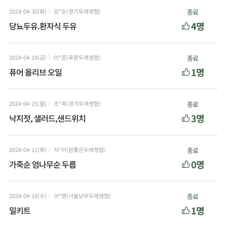
2024-04-30(화)
임*순(경기두레생협)
종료
4명
당뇨두유.환자식 두유
2024-04-19(금)
이*준(푸른두레생협)
종료
1명
퓨어 올리브 오일
2024-04-15(월)
조*옥(경기두레생협)
종료
3명
낙지젓, 샐러드,샌드위치
2024-04-11(목)
서*이(참좋은두레생협)
종료
0명
가죽순 엄나무순 두릅
2024-04-10(수)
이*영(서울남부두레생협)
종료
1명
밀키트