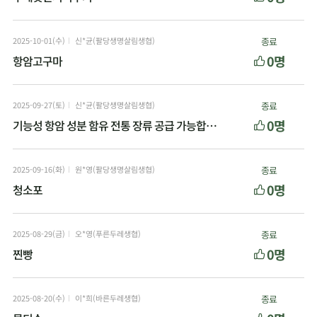
2025-10-01(수)
신*균(팔당생명살림생협)
종료
0명
항암고구마
2025-09-27(토)
신*균(팔당생명살림생협)
종료
0명
기능성 항암 성분 함유 전통 장류 공급 가능합니다
2025-09-16(화)
원*영(팔당생명살림생협)
종료
0명
청소포
2025-08-29(금)
오*영(푸른두레생협)
종료
0명
찐빵
2025-08-20(수)
이*희(바른두레생협)
종료