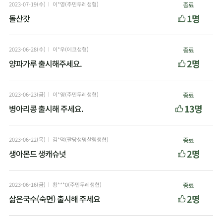
2023-07-19(수)
이*영(주민두레생협)
종료
1명
돌산갓
2023-06-28(수)
이*우(에코생협)
종료
2명
양파가루 출시해주세요.
2023-06-23(금)
이*영(주민두레생협)
종료
13명
병아리콩 출시해 주세요.
2023-06-22(목)
김*덕(팔당생명살림생협)
종료
2명
생아몬드 생캐슈넛
2023-06-16(금)
황***0(주민두레생협)
종료
2명
삶은국수(숙면) 출시해 주세요