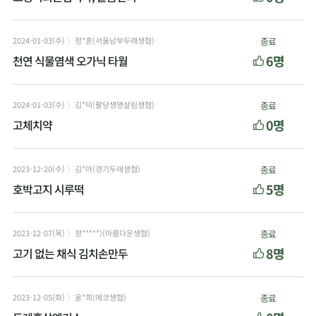
2024-01-03(수)
정*훈(서울남부두레생협)
종료
6명
천연 식물염색 오가닉 타월
2024-01-03(수)
김*덕(팔당생명살림생협)
종료
0명
고체치약
2023-12-20(수)
김*아(경기두레생협)
종료
5명
호박고지 시루떡
2023-12-07(목)
정*****)(아름다운생협)
종료
8명
고기 없는 채식 김치손만두
2023-12-05(화)
윤*희(에코생협)
종료