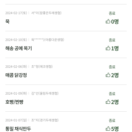
2024-02-17(토)
서*이(참좋은두레생협)
종료
0명
묵
2024-02-10(토)
육******)(아름다운생협)
종료
1명
해송 공예 목기
2024-02-06(화)
조*정(에코생협)
종료
2명
매콤 닭강정
2024-01-09(화)
김*선(울림두레생협)
종료
2명
호빵/찐빵
2024-01-07(일)
조*지(경기두레생협)
종료
5명
통밀 채식만두