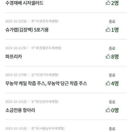
2명
수경재배 시저샐러드
2023-10-22(일)
최*수(춘천두레생협)
종료
1명
슈가랩(김장백) 5포기용
2023-10-21(토)
이*경(참좋은두레생협)
종료
8명
파프리카
2023-10-17(화)
김*아(경기두레생협)
종료
4명
무농약 케일 착즙 주스, 무농약 당근 착즙 주스
2023-10-13(금)
유*현(안성두레생협)
종료
0명
소금전용 항아리
2023-10-13(금)
정*은(서울남부두레생협)
종료