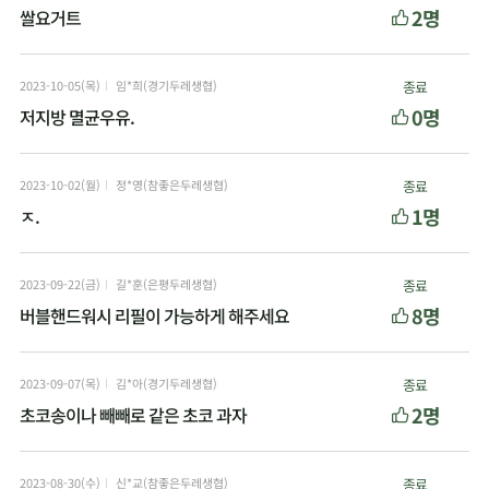
2명
쌀요거트
2023-10-05(목)
임*희(경기두레생협)
종료
0명
저지방 멸균우유.
2023-10-02(월)
정*영(참좋은두레생협)
종료
1명
ㅈ.
2023-09-22(금)
길*훈(은평두레생협)
종료
8명
버블핸드워시 리필이 가능하게 해주세요
2023-09-07(목)
김*아(경기두레생협)
종료
2명
초코송이나 빼빼로 같은 초코 과자
2023-08-30(수)
신*교(참좋은두레생협)
종료