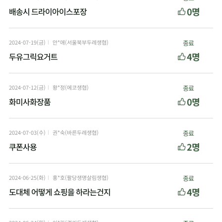
0명
배송시 드라이아이스포장
2024-07-19(금)
안*애(서울북부두레생협)
종료
4명
두유그릭요거트
2024-07-12(금)
황*정(에코생협)
종료
0명
화미사화장품
2024-07-03(수)
권*숙(바른두레생협)
종료
2명
쿠폰사용
2024-06-25(화)
홍*호(팔당생명살림생협)
종료
4명
도대체 어떻게 쇼핑을 하라는건지