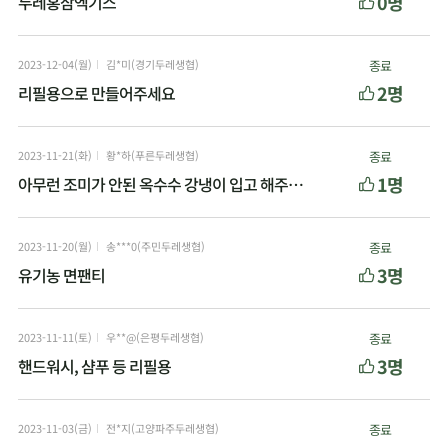
0명
두레홍삼엑기스
2023-12-04(월)
김*미(경기두레생협)
종료
2명
리필용으로 만들어주세요
2023-11-21(화)
황*하(푸른두레생협)
종료
1명
아무런 조미가 안된 옥수수 강냉이 입고 해주세요.
2023-11-20(월)
송***0(주민두레생협)
종료
3명
유기농 면팬티
2023-11-11(토)
우**@(은평두레생협)
종료
3명
핸드워시, 샴푸 등 리필용
2023-11-03(금)
전*지(고양파주두레생협)
종료