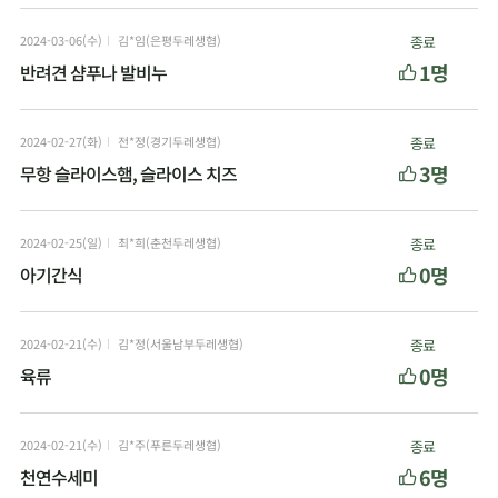
2024-03-06(수)
김*임(은평두레생협)
종료
1명
반려견 샴푸나 발비누
2024-02-27(화)
전*정(경기두레생협)
종료
3명
무항 슬라이스햄, 슬라이스 치즈
2024-02-25(일)
최*희(춘천두레생협)
종료
0명
아기간식
2024-02-21(수)
김*정(서울남부두레생협)
종료
0명
육류
2024-02-21(수)
김*주(푸른두레생협)
종료
6명
천연수세미