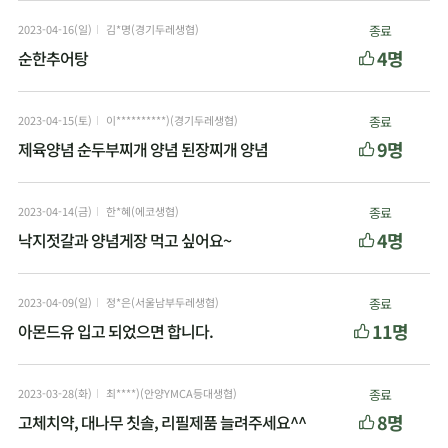
2023-04-16(일)
김*명(경기두레생협)
종료
4명
순한추어탕
2023-04-15(토)
이**********)(경기두레생협)
종료
9명
제육양념 순두부찌개 양념 된장찌개 양념
2023-04-14(금)
한*혜(에코생협)
종료
4명
낙지젓갈과 양념게장 먹고 싶어요~
2023-04-09(일)
정*은(서울남부두레생협)
종료
11명
아몬드유 입고 되었으면 합니다.
2023-03-28(화)
최****)(안양YMCA등대생협)
종료
8명
고체치약, 대나무 칫솔, 리필제품 늘려주세요^^