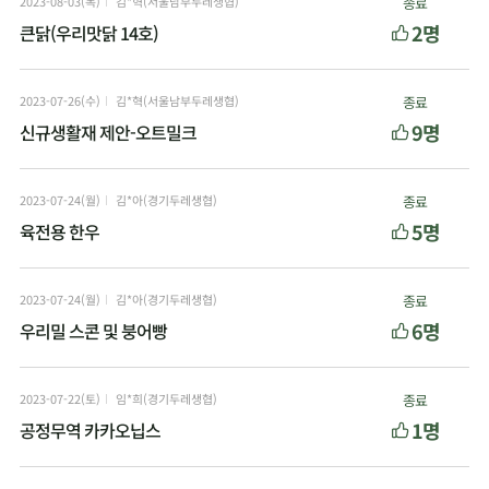
2023-08-03(목)
김*혁(서울남부두레생협)
종료
2명
큰닭(우리맛닭 14호)
2023-07-26(수)
김*혁(서울남부두레생협)
종료
9명
신규생활재 제안-오트밀크
2023-07-24(월)
김*아(경기두레생협)
종료
5명
육전용 한우
2023-07-24(월)
김*아(경기두레생협)
종료
6명
우리밀 스콘 및 붕어빵
2023-07-22(토)
임*희(경기두레생협)
종료
1명
공정무역 카카오닙스