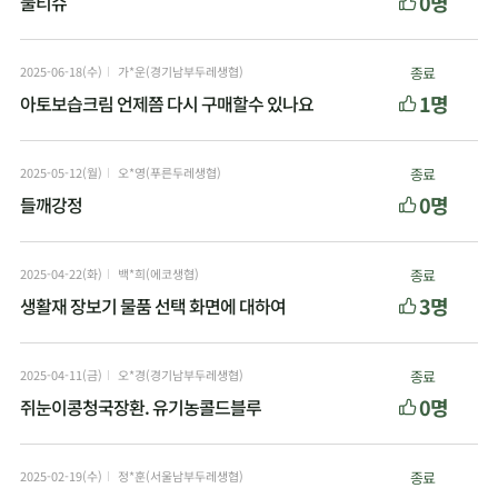
0명
물티슈
2025-06-18(수)
가*운(경기남부두레생협)
종료
1명
아토보습크림 언제쯤 다시 구매할수 있나요
2025-05-12(월)
오*영(푸른두레생협)
종료
0명
들깨강정
2025-04-22(화)
백*희(에코생협)
종료
3명
생활재 장보기 물품 선택 화면에 대하여
2025-04-11(금)
오*경(경기남부두레생협)
종료
0명
쥐눈이콩청국장환. 유기농콜드블루
2025-02-19(수)
정*훈(서울남부두레생협)
종료