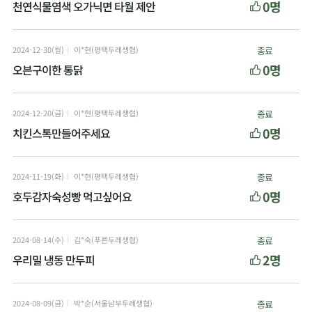
0명
천연식물염색 오가닉면 타월 제안
2024-12-30(월)
이*현(평택두레생협)
종료
0명
오븐구이한 통닭
2024-12-20(금)
이*현(평택두레생협)
종료
0명
치킨스톡만들어주세요
2024-11-19(화)
이*현(평택두레생협)
종료
0명
호두감자숙성빵 먹고싶어요
2024-08-14(수)
김*숙(푸른두레생협)
종료
2명
우리밀 냉동 만두피
2024-08-09(금)
박*순(서울남부두레생협)
종료