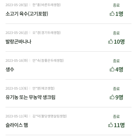
2023-05-28(일)
한*홍(바른두레생협)
종료
1명
소고기 육수(고기포함)
2023-05-26(금)
오*경(경기두레생협)
종료
10명
발랑곤바나나
2023-05-16(화)
안*숙(참좋은두레생협)
종료
4명
생수
2023-05-13(토)
안*영(에코생협)
종료
9명
유기농 또는 무농약 생크림
2023-05-11(목)
김*덕(팔당생명살림생협)
종료
11명
슬라이스 햄