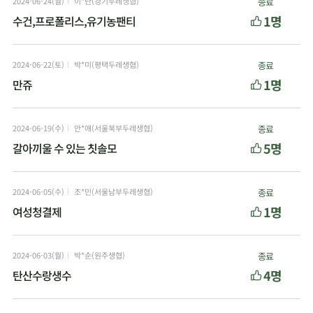
2024-06-24(월)
이*란(경기두레생협)
종료
1명
수건,프로폴리스,유기농팬티
2024-06-22(토)
박*미(평택두레생협)
종료
1명
만쥬
2024-06-19(수)
안*애(서울북부두레생협)
종료
5명
갈아끼울 수 있는 칫솔모
2024-06-05(수)
조*민(서울남부두레생협)
종료
1명
여성청결제
2024-06-03(월)
박*순(원주생협)
종료
4명
탄산수랑생수