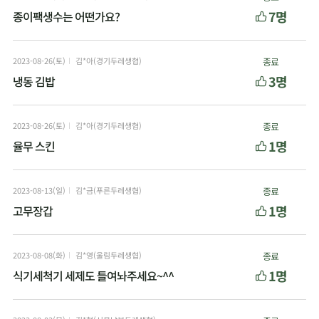
7명
종이팩생수는 어떤가요?
2023-08-26(토)
김*아(경기두레생협)
종료
3명
냉동 김밥
2023-08-26(토)
김*아(경기두레생협)
종료
1명
율무 스킨
2023-08-13(일)
김*금(푸른두레생협)
종료
1명
고무장갑
2023-08-08(화)
김*영(울림두레생협)
종료
1명
식기세척기 세제도 들여놔주세요~^^