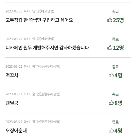
2023-03-23(목)
임*경(에코생협)
종료
25명
고무장갑 한 쪽씩만 구입하고 싶어요
2023-03-21(화)
임*경(에코생협)
종료
12명
디카페인 원두 개발해주시면 감사하겠습니다
2023-03-21(화)
황*하(푸른두레생협)
종료
4명
떡꼬치
2023-03-21(화)
윤*연(울림두레생협)
종료
8명
렌틸콩
2023-03-21(화)
황*하(푸른두레생협)
종료
4명
오징어순대