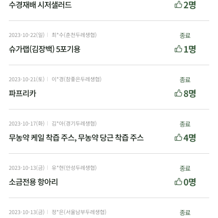
2명
수경재배 시저샐러드
2023-10-22(일)
최*수(춘천두레생협)
종료
1명
슈가랩(김장백) 5포기용
2023-10-21(토)
이*경(참좋은두레생협)
종료
8명
파프리카
2023-10-17(화)
김*아(경기두레생협)
종료
4명
무농약 케일 착즙 주스, 무농약 당근 착즙 주스
2023-10-13(금)
유*현(안성두레생협)
종료
0명
소금전용 항아리
2023-10-13(금)
정*은(서울남부두레생협)
종료