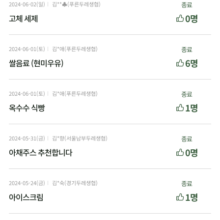
2024-06-02(일)
김**♣(푸른두레생협)
종료
0명
고체 세제
2024-06-01(토)
김*애(푸른두레생협)
종료
6명
쌀음료 (현미우유)
2024-06-01(토)
김*애(푸른두레생협)
종료
1명
옥수수 식빵
2024-05-31(금)
김*향(서울남부두레생협)
종료
0명
아채주스 추천합니다
2024-05-24(금)
김*숙(경기두레생협)
종료
1명
아이스크림