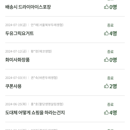
0명
배송시 드라이아이스포장
2024-07-19(금)
안*애(서울북부두레생협)
종료
4명
두유그릭요거트
2024-07-12(금)
황*정(에코생협)
종료
0명
화미사화장품
2024-07-03(수)
권*숙(바른두레생협)
종료
2명
쿠폰사용
2024-06-25(화)
홍*호(팔당생명살림생협)
종료
4명
도대체 어떻게 쇼핑을 하라는건지