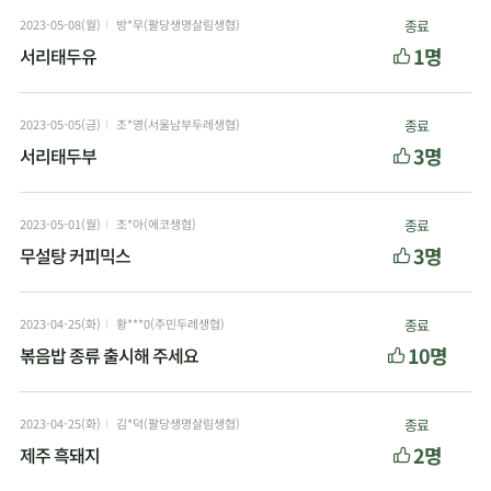
2023-05-08(월)
방*무(팔당생명살림생협)
종료
1명
서리태두유
2023-05-05(금)
조*영(서울남부두레생협)
종료
3명
서리태두부
2023-05-01(월)
조*아(에코생협)
종료
3명
무설탕 커피믹스
2023-04-25(화)
황***0(주민두레생협)
종료
10명
볶음밥 종류 출시해 주세요
2023-04-25(화)
김*덕(팔당생명살림생협)
종료
2명
제주 흑돼지