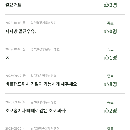
2명
쌀요거트
2023-10-05(목)
임*희(경기두레생협)
종료
0명
저지방 멸균우유.
2023-10-02(월)
정*영(참좋은두레생협)
종료
1명
ㅈ.
2023-09-22(금)
길*훈(은평두레생협)
종료
8명
버블핸드워시 리필이 가능하게 해주세요
2023-09-07(목)
김*아(경기두레생협)
종료
2명
초코송이나 빼빼로 같은 초코 과자
2023-08-30(수)
신*교(참좋은두레생협)
종료