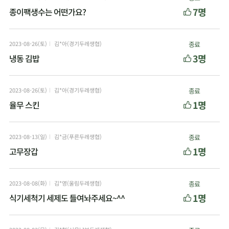
7명
종이팩생수는 어떤가요?
2023-08-26(토)
김*아(경기두레생협)
종료
3명
냉동 김밥
2023-08-26(토)
김*아(경기두레생협)
종료
1명
율무 스킨
2023-08-13(일)
김*금(푸른두레생협)
종료
1명
고무장갑
2023-08-08(화)
김*영(울림두레생협)
종료
1명
식기세척기 세제도 들여놔주세요~^^