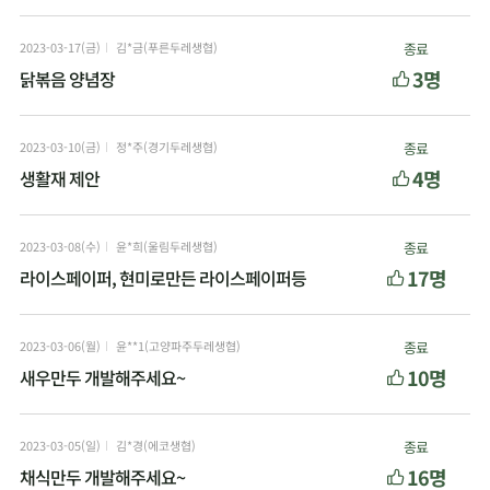
2023-03-17(금)
김*금(푸른두레생협)
종료
3명
닭볶음 양념장
2023-03-10(금)
정*주(경기두레생협)
종료
4명
생활재 제안
2023-03-08(수)
윤*희(울림두레생협)
종료
17명
라이스페이퍼, 현미로만든 라이스페이퍼등
2023-03-06(월)
윤**1(고양파주두레생협)
종료
10명
새우만두 개발해주세요~
2023-03-05(일)
김*경(에코생협)
종료
16명
채식만두 개발해주세요~