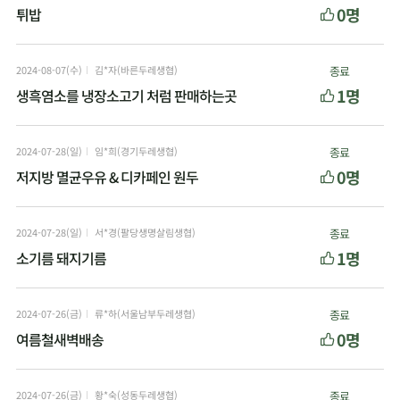
0명
튀밥
2024-08-07(수)
김*자(바른두레생협)
종료
1명
생흑염소를 냉장소고기 처럼 판매하는곳
2024-07-28(일)
임*희(경기두레생협)
종료
0명
저지방 멸균우유 & 디카페인 원두
2024-07-28(일)
서*경(팔당생명살림생협)
종료
1명
소기름 돼지기름
2024-07-26(금)
류*하(서울남부두레생협)
종료
0명
여름철새벽배송
2024-07-26(금)
황*숙(성동두레생협)
종료