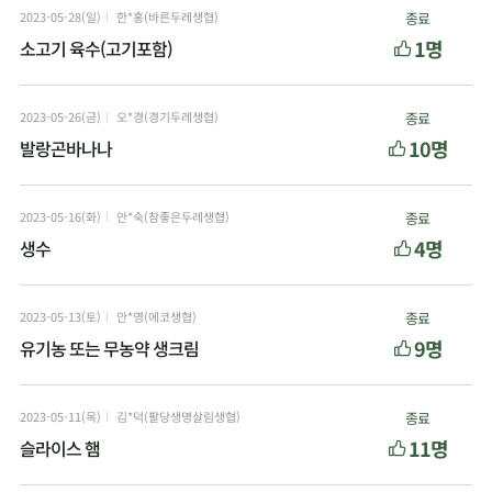
2023-05-28(일)
한*홍(바른두레생협)
종료
1명
소고기 육수(고기포함)
2023-05-26(금)
오*경(경기두레생협)
종료
10명
발랑곤바나나
2023-05-16(화)
안*숙(참좋은두레생협)
종료
4명
생수
2023-05-13(토)
안*영(에코생협)
종료
9명
유기농 또는 무농약 생크림
2023-05-11(목)
김*덕(팔당생명살림생협)
종료
11명
슬라이스 햄