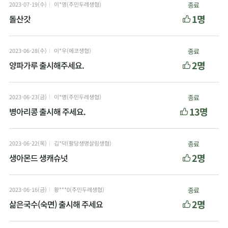
2023-07-19(수)
이*영(주민두레생협)
종료
1명
돌산갓
2023-06-28(수)
이*우(에코생협)
종료
2명
양파가루 출시해주세요.
2023-06-23(금)
이*영(주민두레생협)
종료
13명
병아리콩 출시해 주세요.
2023-06-22(목)
김*덕(팔당생명살림생협)
종료
2명
생아몬드 생캐슈넛
2023-06-16(금)
황***0(주민두레생협)
종료
2명
삶은국수(숙면) 출시해 주세요