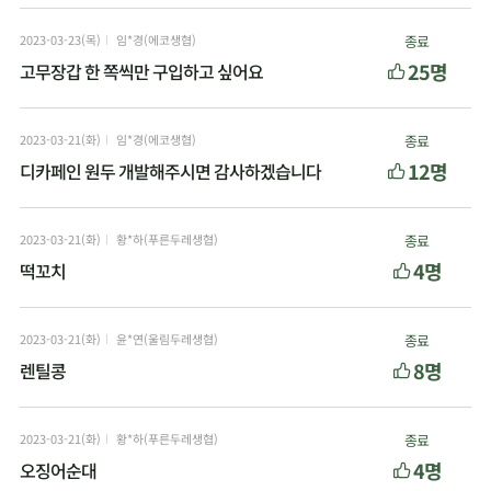
2023-03-23(목)
임*경(에코생협)
종료
25명
고무장갑 한 쪽씩만 구입하고 싶어요
2023-03-21(화)
임*경(에코생협)
종료
12명
디카페인 원두 개발해주시면 감사하겠습니다
2023-03-21(화)
황*하(푸른두레생협)
종료
4명
떡꼬치
2023-03-21(화)
윤*연(울림두레생협)
종료
8명
렌틸콩
2023-03-21(화)
황*하(푸른두레생협)
종료
4명
오징어순대