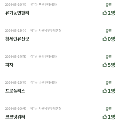
2024-05-19(일)
유*아(푸른두레생협)
종료
2명
유기농면팬티
2024-05-15(수)
박*순(서울남부두레생협)
종료
0명
황세란유산군
2024-05-14(화)
이*난(울림두레생협)
종료
5명
피자
2024-05-12(일)
김*숙(바른두레생협)
종료
1명
프로폴리스
2024-05-10(금)
박*순(서울남부두레생협)
종료
1명
코코넛워터