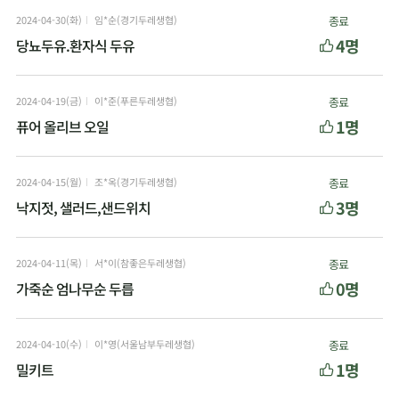
2024-04-30(화)
임*순(경기두레생협)
종료
4명
당뇨두유.환자식 두유
2024-04-19(금)
이*준(푸른두레생협)
종료
1명
퓨어 올리브 오일
2024-04-15(월)
조*옥(경기두레생협)
종료
3명
낙지젓, 샐러드,샌드위치
2024-04-11(목)
서*이(참좋은두레생협)
종료
0명
가죽순 엄나무순 두릅
2024-04-10(수)
이*영(서울남부두레생협)
종료
1명
밀키트