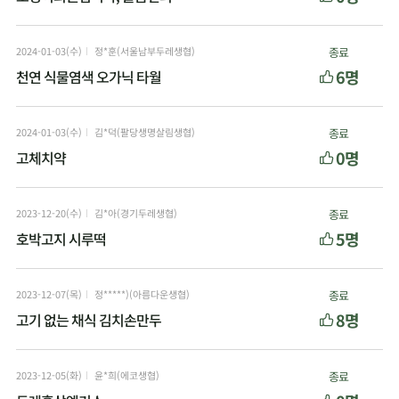
2024-01-03(수)
정*훈(서울남부두레생협)
종료
6명
천연 식물염색 오가닉 타월
2024-01-03(수)
김*덕(팔당생명살림생협)
종료
0명
고체치약
2023-12-20(수)
김*아(경기두레생협)
종료
5명
호박고지 시루떡
2023-12-07(목)
정*****)(아름다운생협)
종료
8명
고기 없는 채식 김치손만두
2023-12-05(화)
윤*희(에코생협)
종료