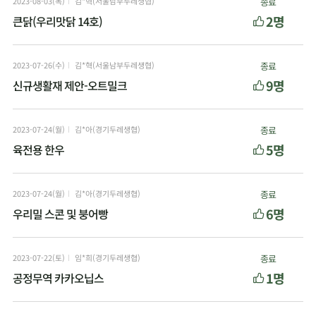
2023-08-03(목)
김*혁(서울남부두레생협)
종료
2명
큰닭(우리맛닭 14호)
2023-07-26(수)
김*혁(서울남부두레생협)
종료
9명
신규생활재 제안-오트밀크
2023-07-24(월)
김*아(경기두레생협)
종료
5명
육전용 한우
2023-07-24(월)
김*아(경기두레생협)
종료
6명
우리밀 스콘 및 붕어빵
2023-07-22(토)
임*희(경기두레생협)
종료
1명
공정무역 카카오닙스