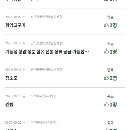
2025-10-01(수)
신*균(팔당생명살림생협)
종료
0명
항암고구마
2025-09-27(토)
신*균(팔당생명살림생협)
종료
0명
기능성 항암 성분 함유 전통 장류 공급 가능합니다
2025-09-16(화)
원*영(팔당생명살림생협)
종료
0명
청소포
2025-08-29(금)
오*영(푸른두레생협)
종료
0명
찐빵
2025-08-20(수)
이*희(바른두레생협)
종료