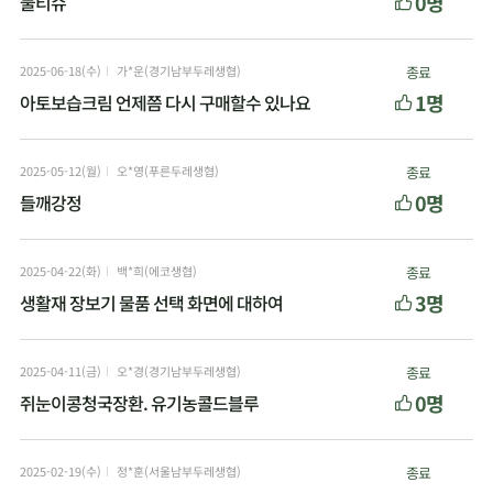
0명
물티슈
2025-06-18(수)
가*운(경기남부두레생협)
종료
1명
아토보습크림 언제쯤 다시 구매할수 있나요
2025-05-12(월)
오*영(푸른두레생협)
종료
0명
들깨강정
2025-04-22(화)
백*희(에코생협)
종료
3명
생활재 장보기 물품 선택 화면에 대하여
2025-04-11(금)
오*경(경기남부두레생협)
종료
0명
쥐눈이콩청국장환. 유기농콜드블루
2025-02-19(수)
정*훈(서울남부두레생협)
종료