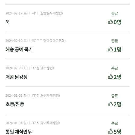
2024-02-17(토)
서*이(참좋은두레생협)
종료
0명
묵
2024-02-10(토)
육******)(아름다운생협)
종료
1명
해송 공예 목기
2024-02-06(화)
조*정(에코생협)
종료
2명
매콤 닭강정
2024-01-09(화)
김*선(울림두레생협)
종료
2명
호빵/찐빵
2024-01-07(일)
조*지(경기두레생협)
종료
5명
통밀 채식만두