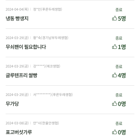
2024-04-04(목)
정*인(푸른두레생협)
종료
5명
냉동 빵생지
2024-03-29(금)
황*숙(경기남부두레생협)
종료
1명
무쇠팬이 필요합니다
2024-03-29(금)
강*****)(에코생협)
종료
4명
글루텐프리 쌀빵
2024-03-29(금)
서*********)(푸른두레생협)
종료
0명
무가당
2024-03-08(금)
안*사(한울안생협)
종료
0명
표고버섯가루