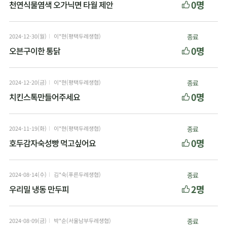
0명
천연식물염색 오가닉면 타월 제안
2024-12-30(월)
이*현(평택두레생협)
종료
0명
오븐구이한 통닭
2024-12-20(금)
이*현(평택두레생협)
종료
0명
치킨스톡만들어주세요
2024-11-19(화)
이*현(평택두레생협)
종료
0명
호두감자숙성빵 먹고싶어요
2024-08-14(수)
김*숙(푸른두레생협)
종료
2명
우리밀 냉동 만두피
2024-08-09(금)
박*순(서울남부두레생협)
종료