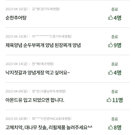
2023-04-16(일)
김*명(경기두레생협)
종료
4명
순한추어탕
2023-04-15(토)
이**********)(경기두레생협)
종료
9명
제육양념 순두부찌개 양념 된장찌개 양념
2023-04-14(금)
한*혜(에코생협)
종료
4명
낙지젓갈과 양념게장 먹고 싶어요~
2023-04-09(일)
정*은(서울남부두레생협)
종료
11명
아몬드유 입고 되었으면 합니다.
2023-03-28(화)
최****)(안양YMCA등대생협)
종료
8명
고체치약, 대나무 칫솔, 리필제품 늘려주세요^^