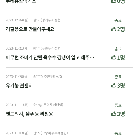
0명
두레홍삼엑기스
2023-12-04(월)
김*미(경기두레생협)
종료
2명
리필용으로 만들어주세요
2023-11-21(화)
황*하(푸른두레생협)
종료
1명
아무런 조미가 안된 옥수수 강냉이 입고 해주세요.
2023-11-20(월)
송***0(주민두레생협)
종료
3명
유기농 면팬티
2023-11-11(토)
우**@(은평두레생협)
종료
3명
핸드워시, 샴푸 등 리필용
2023-11-03(금)
전*지(고양파주두레생협)
종료