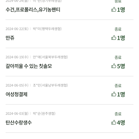
2024-06-24(월)
이*란(경기두레생협)
종료
1명
수건,프로폴리스,유기농팬티
2024-06-22(토)
박*미(평택두레생협)
종료
1명
만쥬
2024-06-19(수)
안*애(서울북부두레생협)
종료
5명
갈아끼울 수 있는 칫솔모
2024-06-05(수)
조*민(서울남부두레생협)
종료
1명
여성청결제
2024-06-03(월)
박*순(원주생협)
종료
4명
탄산수랑생수