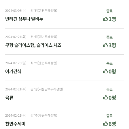
2024-03-06(수)
김*임(은평두레생협)
종료
1명
반려견 샴푸나 발비누
2024-02-27(화)
전*정(경기두레생협)
종료
3명
무항 슬라이스햄, 슬라이스 치즈
2024-02-25(일)
최*희(춘천두레생협)
종료
0명
아기간식
2024-02-21(수)
김*정(서울남부두레생협)
종료
0명
육류
2024-02-21(수)
김*주(푸른두레생협)
종료
6명
천연수세미