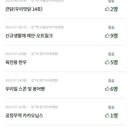
2023-08-03(목)
김*혁(서울남부두레생협)
종료
2명
큰닭(우리맛닭 14호)
2023-07-26(수)
김*혁(서울남부두레생협)
종료
9명
신규생활재 제안-오트밀크
2023-07-24(월)
김*아(경기두레생협)
종료
5명
육전용 한우
2023-07-24(월)
김*아(경기두레생협)
종료
6명
우리밀 스콘 및 붕어빵
2023-07-22(토)
임*희(경기두레생협)
종료
1명
공정무역 카카오닙스