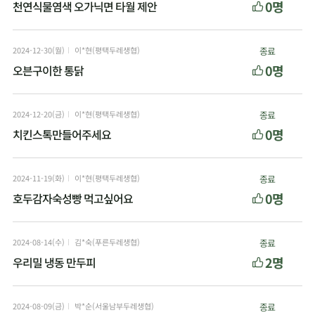
0명
천연식물염색 오가닉면 타월 제안
2024-12-30(월)
이*현(평택두레생협)
종료
0명
오븐구이한 통닭
2024-12-20(금)
이*현(평택두레생협)
종료
0명
치킨스톡만들어주세요
2024-11-19(화)
이*현(평택두레생협)
종료
0명
호두감자숙성빵 먹고싶어요
2024-08-14(수)
김*숙(푸른두레생협)
종료
2명
우리밀 냉동 만두피
2024-08-09(금)
박*순(서울남부두레생협)
종료