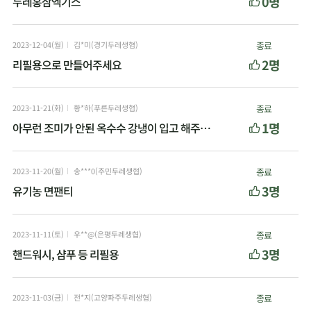
0명
두레홍삼엑기스
2023-12-04(월)
김*미(경기두레생협)
종료
2명
리필용으로 만들어주세요
2023-11-21(화)
황*하(푸른두레생협)
종료
1명
아무런 조미가 안된 옥수수 강냉이 입고 해주세요.
2023-11-20(월)
송***0(주민두레생협)
종료
3명
유기농 면팬티
2023-11-11(토)
우**@(은평두레생협)
종료
3명
핸드워시, 샴푸 등 리필용
2023-11-03(금)
전*지(고양파주두레생협)
종료