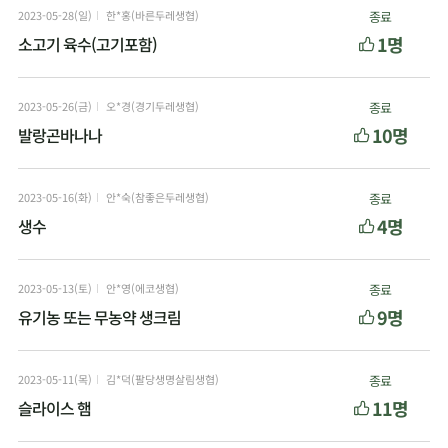
2023-05-28(일)
한*홍(바른두레생협)
종료
1명
소고기 육수(고기포함)
2023-05-26(금)
오*경(경기두레생협)
종료
10명
발랑곤바나나
2023-05-16(화)
안*숙(참좋은두레생협)
종료
4명
생수
2023-05-13(토)
안*영(에코생협)
종료
9명
유기농 또는 무농약 생크림
2023-05-11(목)
김*덕(팔당생명살림생협)
종료
11명
슬라이스 햄