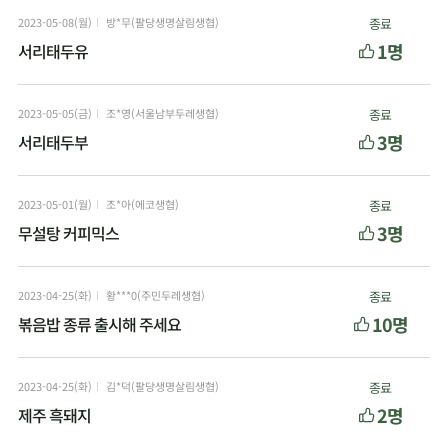
2023-05-08(월)
방*무(팔당생명살림생협)
종료
1명
서리태두유
2023-05-05(금)
조*영(서울남부두레생협)
종료
3명
서리태두부
2023-05-01(월)
조*아(에코생협)
종료
3명
무설탕 커피믹스
2023-04-25(화)
황***0(주민두레생협)
종료
10명
볶음밥 종류 출시해 주세요
2023-04-25(화)
김*덕(팔당생명살림생협)
종료
2명
제주 흑돼지