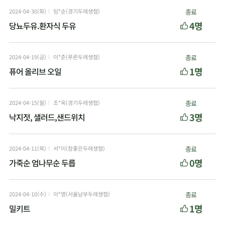
2024-04-30(화)
임*순(경기두레생협)
종료
4명
당뇨두유.환자식 두유
2024-04-19(금)
이*준(푸른두레생협)
종료
1명
퓨어 올리브 오일
2024-04-15(월)
조*옥(경기두레생협)
종료
3명
낙지젓, 샐러드,샌드위치
2024-04-11(목)
서*이(참좋은두레생협)
종료
0명
가죽순 엄나무순 두릅
2024-04-10(수)
이*영(서울남부두레생협)
종료
1명
밀키트