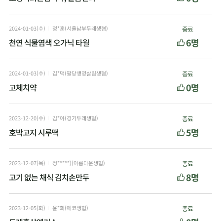
2024-01-03(수)
정*훈(서울남부두레생협)
종료
6명
천연 식물염색 오가닉 타월
2024-01-03(수)
김*덕(팔당생명살림생협)
종료
0명
고체치약
2023-12-20(수)
김*아(경기두레생협)
종료
5명
호박고지 시루떡
2023-12-07(목)
정*****)(아름다운생협)
종료
8명
고기 없는 채식 김치손만두
2023-12-05(화)
윤*희(에코생협)
종료