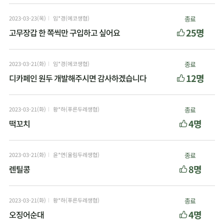
2023-03-23(목)
임*경(에코생협)
종료
25명
고무장갑 한 쪽씩만 구입하고 싶어요
2023-03-21(화)
임*경(에코생협)
종료
12명
디카페인 원두 개발해주시면 감사하겠습니다
2023-03-21(화)
황*하(푸른두레생협)
종료
4명
떡꼬치
2023-03-21(화)
윤*연(울림두레생협)
종료
8명
렌틸콩
2023-03-21(화)
황*하(푸른두레생협)
종료
4명
오징어순대