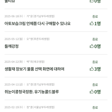
0명
물티슈
2025-06-18(수)
가*운(경기남부두레생협)
종료
1명
아토보습크림 언제쯤 다시 구매할수 있나요
2025-05-12(월)
오*영(푸른두레생협)
종료
0명
들깨강정
2025-04-22(화)
백*희(에코생협)
종료
3명
생활재 장보기 물품 선택 화면에 대하여
2025-04-11(금)
오*경(경기남부두레생협)
종료
0명
쥐눈이콩청국장환. 유기농콜드블루
2025-02-19(수)
정*훈(서울남부두레생협)
종료