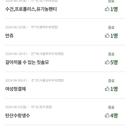
2024-06-24(월)
이*란(경기두레생협)
종료
1명
수건,프로폴리스,유기농팬티
2024-06-22(토)
박*미(평택두레생협)
종료
1명
만쥬
2024-06-19(수)
안*애(서울북부두레생협)
종료
5명
갈아끼울 수 있는 칫솔모
2024-06-05(수)
조*민(서울남부두레생협)
종료
1명
여성청결제
2024-06-03(월)
박*순(원주생협)
종료
4명
탄산수랑생수