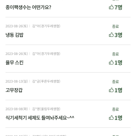
7명
종이팩생수는 어떤가요?
2023-08-26(토)
김*아(경기두레생협)
종료
3명
냉동 김밥
2023-08-26(토)
김*아(경기두레생협)
종료
1명
율무 스킨
2023-08-13(일)
김*금(푸른두레생협)
종료
1명
고무장갑
2023-08-08(화)
김*영(울림두레생협)
종료
1명
식기세척기 세제도 들여놔주세요~^^