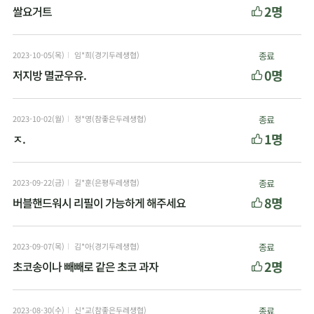
2명
쌀요거트
2023-10-05(목)
임*희(경기두레생협)
종료
0명
저지방 멸균우유.
2023-10-02(월)
정*영(참좋은두레생협)
종료
1명
ㅈ.
2023-09-22(금)
길*훈(은평두레생협)
종료
8명
버블핸드워시 리필이 가능하게 해주세요
2023-09-07(목)
김*아(경기두레생협)
종료
2명
초코송이나 빼빼로 같은 초코 과자
2023-08-30(수)
신*교(참좋은두레생협)
종료