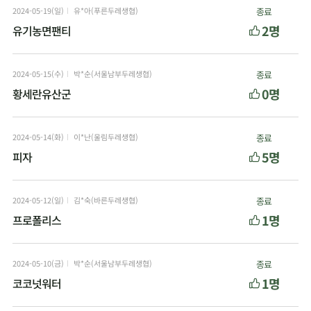
2024-05-19(일)
유*아(푸른두레생협)
종료
2명
유기농면팬티
2024-05-15(수)
박*순(서울남부두레생협)
종료
0명
황세란유산군
2024-05-14(화)
이*난(울림두레생협)
종료
5명
피자
2024-05-12(일)
김*숙(바른두레생협)
종료
1명
프로폴리스
2024-05-10(금)
박*순(서울남부두레생협)
종료
1명
코코넛워터