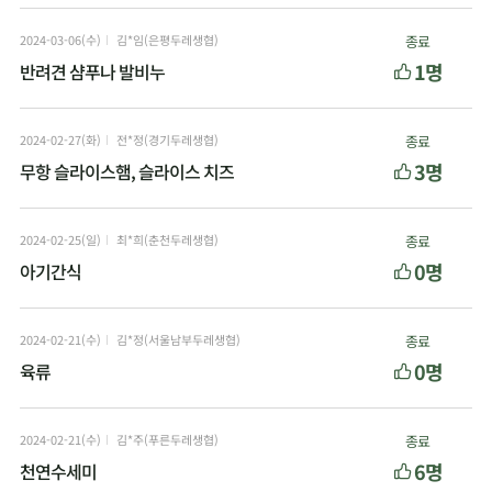
2024-03-06(수)
김*임(은평두레생협)
종료
1명
반려견 샴푸나 발비누
2024-02-27(화)
전*정(경기두레생협)
종료
3명
무항 슬라이스햄, 슬라이스 치즈
2024-02-25(일)
최*희(춘천두레생협)
종료
0명
아기간식
2024-02-21(수)
김*정(서울남부두레생협)
종료
0명
육류
2024-02-21(수)
김*주(푸른두레생협)
종료
6명
천연수세미