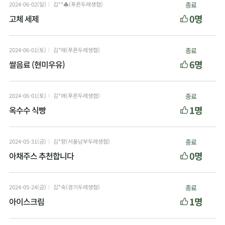
2024-06-02(일)
김**♣(푸른두레생협)
종료
0명
고체 세제
2024-06-01(토)
김*애(푸른두레생협)
종료
6명
쌀음료 (현미우유)
2024-06-01(토)
김*애(푸른두레생협)
종료
1명
옥수수 식빵
2024-05-31(금)
김*향(서울남부두레생협)
종료
0명
아채주스 추천합니다
2024-05-24(금)
김*숙(경기두레생협)
종료
1명
아이스크림