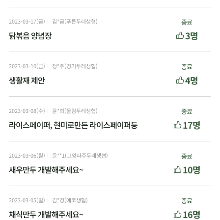
2023-03-17(금)
김*금(푸른두레생협)
종료
3명
닭볶음 양념장
2023-03-10(금)
정*주(경기두레생협)
종료
4명
생활재 제안
2023-03-08(수)
윤*희(울림두레생협)
종료
17명
라이스페이퍼, 현미로만든 라이스페이퍼등
2023-03-06(월)
윤**1(고양파주두레생협)
종료
10명
새우만두 개발해주세요~
2023-03-05(일)
김*경(에코생협)
종료
16명
채식만두 개발해주세요~