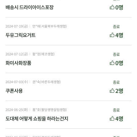
0명
배송시 드라이아이스포장
2024-07-19(금)
안*애(서울북부두레생협)
종료
4명
두유그릭요거트
2024-07-12(금)
황*정(에코생협)
종료
0명
화미사화장품
2024-07-03(수)
권*숙(바른두레생협)
종료
2명
쿠폰사용
2024-06-25(화)
홍*호(팔당생명살림생협)
종료
4명
도대체 어떻게 쇼핑을 하라는건지