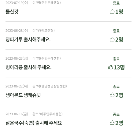
2023-07-19(수)
이*영(주민두레생협)
종료
1명
돌산갓
2023-06-28(수)
이*우(에코생협)
종료
2명
양파가루 출시해주세요.
2023-06-23(금)
이*영(주민두레생협)
종료
13명
병아리콩 출시해 주세요.
2023-06-22(목)
김*덕(팔당생명살림생협)
종료
2명
생아몬드 생캐슈넛
2023-06-16(금)
황***0(주민두레생협)
종료
2명
삶은국수(숙면) 출시해 주세요