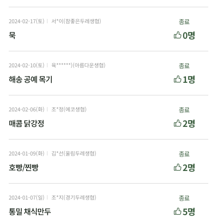
2024-02-17(토)
서*이(참좋은두레생협)
종료
0명
묵
2024-02-10(토)
육******)(아름다운생협)
종료
1명
해송 공예 목기
2024-02-06(화)
조*정(에코생협)
종료
2명
매콤 닭강정
2024-01-09(화)
김*선(울림두레생협)
종료
2명
호빵/찐빵
2024-01-07(일)
조*지(경기두레생협)
종료
5명
통밀 채식만두