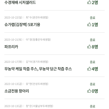
2명
수경재배 시저샐러드
2023-10-22(일)
최*수(춘천두레생협)
종료
1명
슈가랩(김장백) 5포기용
2023-10-21(토)
이*경(참좋은두레생협)
종료
8명
파프리카
2023-10-17(화)
김*아(경기두레생협)
종료
4명
무농약 케일 착즙 주스, 무농약 당근 착즙 주스
2023-10-13(금)
유*현(안성두레생협)
종료
0명
소금전용 항아리
2023-10-13(금)
정*은(서울남부두레생협)
종료