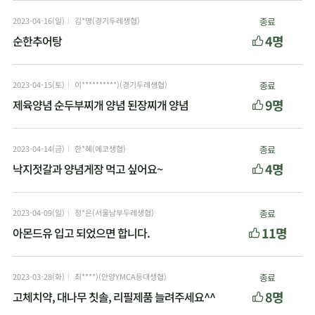
2023-04-16(일)
김*명(경기두레생협)
종료
4명
순한추어탕
2023-04-15(토)
이**********)(경기두레생협)
종료
9명
제육양념 순두부찌개 양념 된장찌개 양념
2023-04-14(금)
한*혜(에코생협)
종료
4명
낙지젓갈과 양념게장 먹고 싶어요~
2023-04-09(일)
정*은(서울남부두레생협)
종료
11명
아몬드유 입고 되었으면 합니다.
2023-03-28(화)
최****)(안양YMCA등대생협)
종료
8명
고체치약, 대나무 칫솔, 리필제품 늘려주세요^^