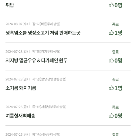
0명
튀밥
2024-08-07(수)
김*자(바른두레생협)
종료
1명
생흑염소를 냉장소고기 처럼 판매하는곳
2024-07-28(일)
임*희(경기두레생협)
종료
0명
저지방 멸균우유 & 디카페인 원두
2024-07-28(일)
서*경(팔당생명살림생협)
종료
1명
소기름 돼지기름
2024-07-26(금)
류*하(서울남부두레생협)
종료
0명
여름철새벽배송
2024-07-26(금)
황*숙(성동두레생협)
종료