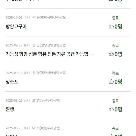
2025-10-01(수)
신*균(팔당생명살림생협)
종료
0명
항암고구마
2025-09-27(토)
신*균(팔당생명살림생협)
종료
0명
기능성 항암 성분 함유 전통 장류 공급 가능합니다
2025-09-16(화)
원*영(팔당생명살림생협)
종료
0명
청소포
2025-08-29(금)
오*영(푸른두레생협)
종료
0명
찐빵
2025-08-20(수)
이*희(바른두레생협)
종료