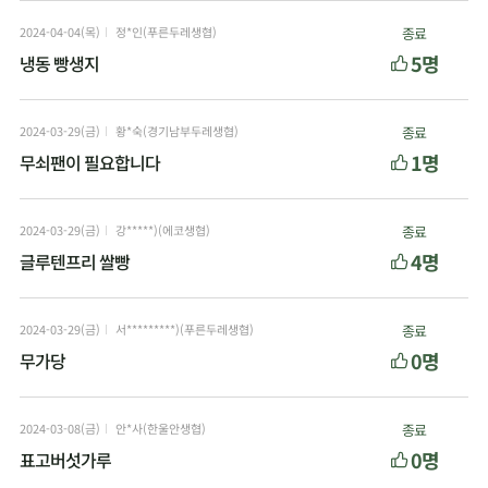
2024-04-04(목)
정*인(푸른두레생협)
종료
5명
냉동 빵생지
2024-03-29(금)
황*숙(경기남부두레생협)
종료
1명
무쇠팬이 필요합니다
2024-03-29(금)
강*****)(에코생협)
종료
4명
글루텐프리 쌀빵
2024-03-29(금)
서*********)(푸른두레생협)
종료
0명
무가당
2024-03-08(금)
안*사(한울안생협)
종료
0명
표고버섯가루