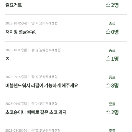
2명
쌀요거트
2023-10-05(목)
임*희(경기두레생협)
종료
0명
저지방 멸균우유.
2023-10-02(월)
정*영(참좋은두레생협)
종료
1명
ㅈ.
2023-09-22(금)
길*훈(은평두레생협)
종료
8명
버블핸드워시 리필이 가능하게 해주세요
2023-09-07(목)
김*아(경기두레생협)
종료
2명
초코송이나 빼빼로 같은 초코 과자
2023-08-30(수)
신*교(참좋은두레생협)
종료