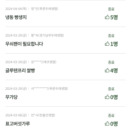
2024-04-04(목)
정*인(푸른두레생협)
종료
5명
냉동 빵생지
2024-03-29(금)
황*숙(경기남부두레생협)
종료
1명
무쇠팬이 필요합니다
2024-03-29(금)
강*****)(에코생협)
종료
4명
글루텐프리 쌀빵
2024-03-29(금)
서*********)(푸른두레생협)
종료
0명
무가당
2024-03-08(금)
안*사(한울안생협)
종료
0명
표고버섯가루