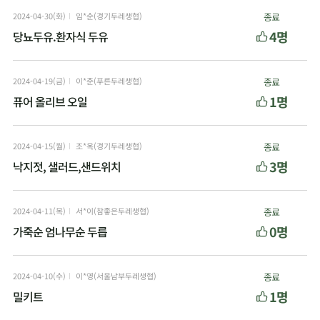
2024-04-30(화)
임*순(경기두레생협)
종료
4명
당뇨두유.환자식 두유
2024-04-19(금)
이*준(푸른두레생협)
종료
1명
퓨어 올리브 오일
2024-04-15(월)
조*옥(경기두레생협)
종료
3명
낙지젓, 샐러드,샌드위치
2024-04-11(목)
서*이(참좋은두레생협)
종료
0명
가죽순 엄나무순 두릅
2024-04-10(수)
이*영(서울남부두레생협)
종료
1명
밀키트