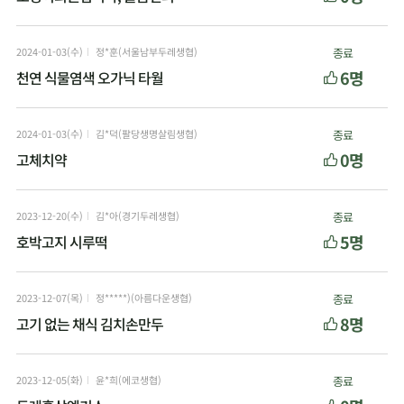
2024-01-03(수)
정*훈(서울남부두레생협)
종료
6명
천연 식물염색 오가닉 타월
2024-01-03(수)
김*덕(팔당생명살림생협)
종료
0명
고체치약
2023-12-20(수)
김*아(경기두레생협)
종료
5명
호박고지 시루떡
2023-12-07(목)
정*****)(아름다운생협)
종료
8명
고기 없는 채식 김치손만두
2023-12-05(화)
윤*희(에코생협)
종료