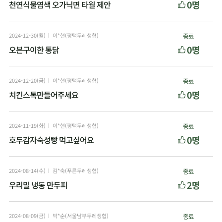
0명
천연식물염색 오가닉면 타월 제안
2024-12-30(월)
이*현(평택두레생협)
종료
0명
오븐구이한 통닭
2024-12-20(금)
이*현(평택두레생협)
종료
0명
치킨스톡만들어주세요
2024-11-19(화)
이*현(평택두레생협)
종료
0명
호두감자숙성빵 먹고싶어요
2024-08-14(수)
김*숙(푸른두레생협)
종료
2명
우리밀 냉동 만두피
2024-08-09(금)
박*순(서울남부두레생협)
종료