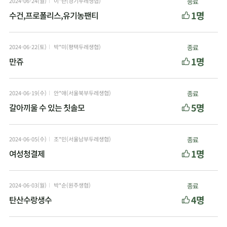
2024-06-24(월)
이*란(경기두레생협)
종료
1명
수건,프로폴리스,유기농팬티
2024-06-22(토)
박*미(평택두레생협)
종료
1명
만쥬
2024-06-19(수)
안*애(서울북부두레생협)
종료
5명
갈아끼울 수 있는 칫솔모
2024-06-05(수)
조*민(서울남부두레생협)
종료
1명
여성청결제
2024-06-03(월)
박*순(원주생협)
종료
4명
탄산수랑생수