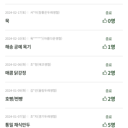
2024-02-17(토)
서*이(참좋은두레생협)
종료
0명
묵
2024-02-10(토)
육******)(아름다운생협)
종료
1명
해송 공예 목기
2024-02-06(화)
조*정(에코생협)
종료
2명
매콤 닭강정
2024-01-09(화)
김*선(울림두레생협)
종료
2명
호빵/찐빵
2024-01-07(일)
조*지(경기두레생협)
종료
5명
통밀 채식만두