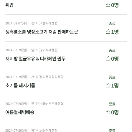
0명
튀밥
2024-08-07(수)
김*자(바른두레생협)
종료
1명
생흑염소를 냉장소고기 처럼 판매하는곳
2024-07-28(일)
임*희(경기두레생협)
종료
0명
저지방 멸균우유 & 디카페인 원두
2024-07-28(일)
서*경(팔당생명살림생협)
종료
1명
소기름 돼지기름
2024-07-26(금)
류*하(서울남부두레생협)
종료
0명
여름철새벽배송
2024-07-26(금)
황*숙(성동두레생협)
종료