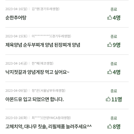
2023-04-16(일)
김*명(경기두레생협)
종료
4명
순한추어탕
2023-04-15(토)
이**********)(경기두레생협)
종료
9명
제육양념 순두부찌개 양념 된장찌개 양념
2023-04-14(금)
한*혜(에코생협)
종료
4명
낙지젓갈과 양념게장 먹고 싶어요~
2023-04-09(일)
정*은(서울남부두레생협)
종료
11명
아몬드유 입고 되었으면 합니다.
2023-03-28(화)
최****)(안양YMCA등대생협)
종료
8명
고체치약, 대나무 칫솔, 리필제품 늘려주세요^^