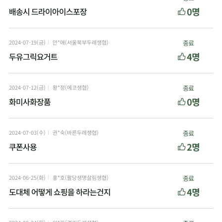
0명
배송시 드라이아이스포장
2024-07-19(금)
안*애(서울북부두레생협)
종료
4명
두유그릭요거트
2024-07-12(금)
황*정(에코생협)
종료
0명
화미사화장품
2024-07-03(수)
권*숙(바른두레생협)
종료
2명
쿠폰사용
2024-06-25(화)
홍*호(팔당생명살림생협)
종료
4명
도대체 어떻게 쇼핑을 하라는건지