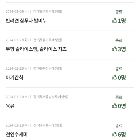
2024-03-06(수)
김*임(은평두레생협)
종료
1명
반려견 샴푸나 발비누
2024-02-27(화)
전*정(경기두레생협)
종료
3명
무항 슬라이스햄, 슬라이스 치즈
2024-02-25(일)
최*희(춘천두레생협)
종료
0명
아기간식
2024-02-21(수)
김*정(서울남부두레생협)
종료
0명
육류
2024-02-21(수)
김*주(푸른두레생협)
종료
6명
천연수세미