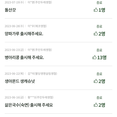
2023-07-19(수)
이*영(주민두레생협)
종료
1명
돌산갓
2023-06-28(수)
이*우(에코생협)
종료
2명
양파가루 출시해주세요.
2023-06-23(금)
이*영(주민두레생협)
종료
13명
병아리콩 출시해 주세요.
2023-06-22(목)
김*덕(팔당생명살림생협)
종료
2명
생아몬드 생캐슈넛
2023-06-16(금)
황***0(주민두레생협)
종료
2명
삶은국수(숙면) 출시해 주세요