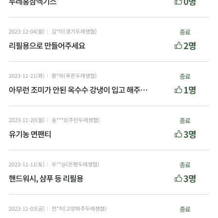
0명
두레홍삼엑기스
2023-12-04(월)
김*미(경기두레생협)
종료
2명
리필용으로 만들어주세요
2023-11-21(화)
황*하(푸른두레생협)
종료
1명
아무런 조미가 안된 옥수수 강냉이 입고 해주세요.
2023-11-20(월)
송***0(주민두레생협)
종료
3명
유기농 면팬티
2023-11-11(토)
우**@(은평두레생협)
종료
3명
핸드워시, 샴푸 등 리필용
2023-11-03(금)
전*지(고양파주두레생협)
종료