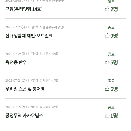
2023-08-03(목)
김*혁(서울남부두레생협)
종료
2명
큰닭(우리맛닭 14호)
2023-07-26(수)
김*혁(서울남부두레생협)
종료
9명
신규생활재 제안-오트밀크
2023-07-24(월)
김*아(경기두레생협)
종료
5명
육전용 한우
2023-07-24(월)
김*아(경기두레생협)
종료
6명
우리밀 스콘 및 붕어빵
2023-07-22(토)
임*희(경기두레생협)
종료
1명
공정무역 카카오닙스