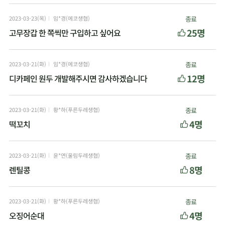
2023-03-23(목)
임*경(에코생협)
종료
25명
고무장갑 한 쪽씩만 구입하고 싶어요
2023-03-21(화)
임*경(에코생협)
종료
12명
디카페인 원두 개발해주시면 감사하겠습니다
2023-03-21(화)
황*하(푸른두레생협)
종료
4명
떡꼬치
2023-03-21(화)
윤*연(울림두레생협)
종료
8명
렌틸콩
2023-03-21(화)
황*하(푸른두레생협)
종료
4명
오징어순대