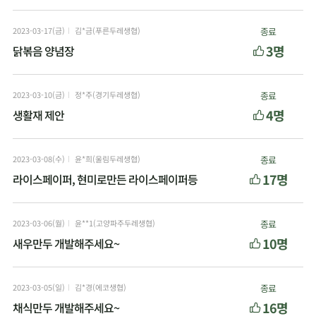
2023-03-17(금)
김*금(푸른두레생협)
종료
3명
닭볶음 양념장
2023-03-10(금)
정*주(경기두레생협)
종료
4명
생활재 제안
2023-03-08(수)
윤*희(울림두레생협)
종료
17명
라이스페이퍼, 현미로만든 라이스페이퍼등
2023-03-06(월)
윤**1(고양파주두레생협)
종료
10명
새우만두 개발해주세요~
2023-03-05(일)
김*경(에코생협)
종료
16명
채식만두 개발해주세요~