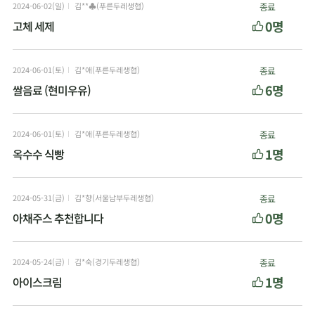
2024-06-02(일)
김**♣(푸른두레생협)
종료
0명
고체 세제
2024-06-01(토)
김*애(푸른두레생협)
종료
6명
쌀음료 (현미우유)
2024-06-01(토)
김*애(푸른두레생협)
종료
1명
옥수수 식빵
2024-05-31(금)
김*향(서울남부두레생협)
종료
0명
아채주스 추천합니다
2024-05-24(금)
김*숙(경기두레생협)
종료
1명
아이스크림