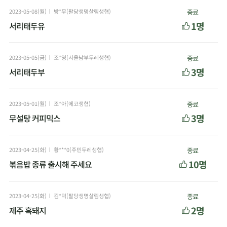
2023-05-08(월)
방*무(팔당생명살림생협)
종료
1명
서리태두유
2023-05-05(금)
조*영(서울남부두레생협)
종료
3명
서리태두부
2023-05-01(월)
조*아(에코생협)
종료
3명
무설탕 커피믹스
2023-04-25(화)
황***0(주민두레생협)
종료
10명
볶음밥 종류 출시해 주세요
2023-04-25(화)
김*덕(팔당생명살림생협)
종료
2명
제주 흑돼지