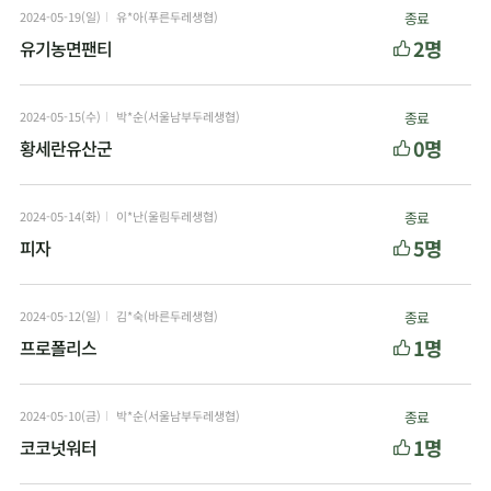
2024-05-19(일)
유*아(푸른두레생협)
종료
2명
유기농면팬티
2024-05-15(수)
박*순(서울남부두레생협)
종료
0명
황세란유산군
2024-05-14(화)
이*난(울림두레생협)
종료
5명
피자
2024-05-12(일)
김*숙(바른두레생협)
종료
1명
프로폴리스
2024-05-10(금)
박*순(서울남부두레생협)
종료
1명
코코넛워터