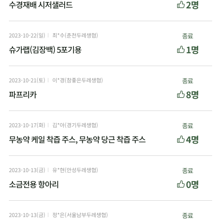
2명
수경재배 시저샐러드
2023-10-22(일)
최*수(춘천두레생협)
종료
1명
슈가랩(김장백) 5포기용
2023-10-21(토)
이*경(참좋은두레생협)
종료
8명
파프리카
2023-10-17(화)
김*아(경기두레생협)
종료
4명
무농약 케일 착즙 주스, 무농약 당근 착즙 주스
2023-10-13(금)
유*현(안성두레생협)
종료
0명
소금전용 항아리
2023-10-13(금)
정*은(서울남부두레생협)
종료