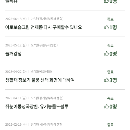
0명
물티슈
2025-06-18(수)
가*운(경기남부두레생협)
종료
1명
아토보습크림 언제쯤 다시 구매할수 있나요
2025-05-12(월)
오*영(푸른두레생협)
종료
0명
들깨강정
2025-04-22(화)
백*희(에코생협)
종료
3명
생활재 장보기 물품 선택 화면에 대하여
2025-04-11(금)
오*경(경기남부두레생협)
종료
0명
쥐눈이콩청국장환. 유기농콜드블루
2025-02-19(수)
정*훈(서울남부두레생협)
종료