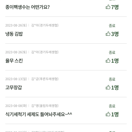
7명
종이팩생수는 어떤가요?
2023-08-26(토)
김*아(경기두레생협)
종료
3명
냉동 김밥
2023-08-26(토)
김*아(경기두레생협)
종료
1명
율무 스킨
2023-08-13(일)
김*금(푸른두레생협)
종료
1명
고무장갑
2023-08-08(화)
김*영(울림두레생협)
종료
1명
식기세척기 세제도 들여놔주세요~^^