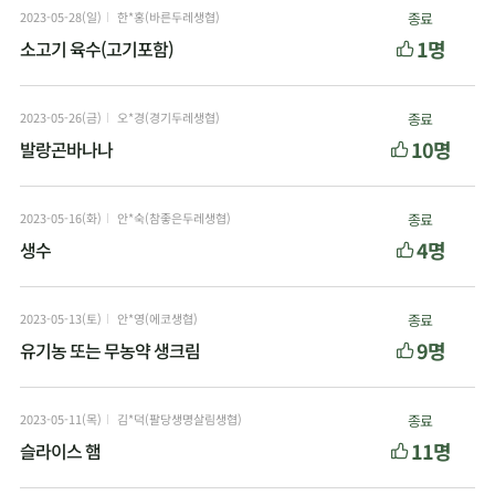
2023-05-28(일)
한*홍(바른두레생협)
종료
1명
소고기 육수(고기포함)
2023-05-26(금)
오*경(경기두레생협)
종료
10명
발랑곤바나나
2023-05-16(화)
안*숙(참좋은두레생협)
종료
4명
생수
2023-05-13(토)
안*영(에코생협)
종료
9명
유기농 또는 무농약 생크림
2023-05-11(목)
김*덕(팔당생명살림생협)
종료
11명
슬라이스 햄