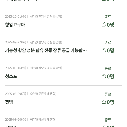
2025-10-01(수)
신*균(팔당생명살림생협)
종료
0명
항암고구마
2025-09-27(토)
신*균(팔당생명살림생협)
종료
0명
기능성 항암 성분 함유 전통 장류 공급 가능합니다
2025-09-16(화)
원*영(팔당생명살림생협)
종료
0명
청소포
2025-08-29(금)
오*영(푸른두레생협)
종료
0명
찐빵
2025-08-20(수)
이*희(바른두레생협)
종료