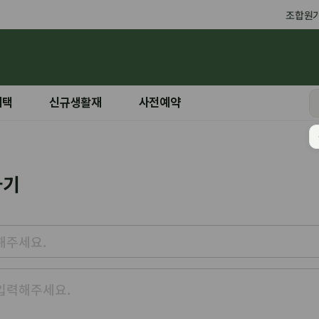
조합원
혜택
신규생활재
사전예약
하기