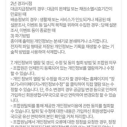
2
년 경과시점
대금지급정보의 경우
:
대금의 완제일 또는 채권소멸시효기간이
만료된 때
배송정보의 경우
:
생활재 또는 서비스가 인도되거나 제공된 때
설문조사
,
이벤트 등 일시적 목적을 위하여 수집한 경우
:
당해 설문
조사
,
이벤트 등이 종료한 때
3)
파기방법
종이에 출력된 개인정보는 분쇄기로 분쇄하거나 소각합니다
.
전자적 파일 형태로 저장된 개인정보는 기록을 재생할 수 없는 기
술적 방법을 사용하여 삭제합니다
.
7.
개인정보의 열람 및 갱신
,
수정 및 동의 철회 방법 및 조합원 의무
-
조합원은 언제든지 등록되어 있는 개인정보를 열람하거나 수정
할 수 있습니다
.
-
개인 정보의 열람 및 수정을 하고자 할 경우에는 홈페이지의
“
장
보기
>
마이페이지
>
개인정보수정
”
을 클릭하여 직접 열람 또는 수
정할 수 있습니다
.
단
,
주소 변경의 경우 공급일 변경 등으로 인하여
가입하신 회원생협사무국으로 유선 연락하여 변경요청 할 수 있습
니다
.
-
조합원탈퇴를 통해 제공한 개인정보이용에 관한 동의를 철회할
수 있습니다
.
탈퇴 및 수정에 대한 내용은 가입하신 회원생협사무
국으로 유선 연락하여 본인 확인을 거쳐 처리합니다
.
-
조합원님께서 개인정보의 오류에 대한 정정을 요청한 경우
,
정정