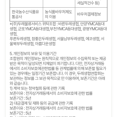
세실적건수 등)
한국농수산식품유
농식품바우처제도
바우처결제정보
통공사
의 이용
※
(
주
)
두레물류서비스 위탁조합
:
바른두레생협
,
안양
YMCA
등대
생협
,
군포
YMCA
등대생협
,
부천
YMCA
등대생협
,
광명
YMCA
등대
생협
,
푸른두레생협
,
참좋은두레생협
,
서울남부두레생협
,
에코생협
,
서
울북부두레생협
,
아름다운생협
5.
개인정보의 보유 및 이용기간
조합원의 개인정보는 원칙적으로 개인정보의 수집목적 또는 제공
받은 목적이 달성되면 지체없이 파기합니다
.
다만
,
전자상거래등
에서의 소비자보호에관한법률 등 관계법률에 의해 보존할 필요가
있는 경우에는 일정기간 보존합니다
.
이 경우
,
두레생협연합회는
보관하는 정보를 그 보관 목적으로 만 이용하며
,
보존기간은 아래
와 같습니다
.
1)
계약 또는 청약철회 등에 관한 기록
보존이유
:
전자상거래등에서의 소비자보호에 관한 법률
보존기간
: 5
년
2)
대금결제 및 재화 등의 공급에 관한 기록
보존이유
:
전자상거래등에서의 소비자보호에 관한 법률
보존기간
: 5
년