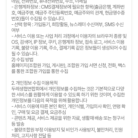
네임
,
전화번호
,
휴대전화번호
,
주소
,
이메일
-
은행계좌정보
: CMS
결제정보에 필요한 항목
(
출금은행
,
계좌번
호
,
예금주명
,
예금주 주민등록번호
,
예금주와의 관계
,
현금영수증
번호
)
들이 수집될 수 있습니다
.
-
선택 항목
:
가입동기
,
희망활동
,
뉴스레터 수신여부
, SMS
수신
여부
-
서비스 이용 또는 사업 처리 과정에서 이용자의 브라우저 종류 및
OS,
검색어
, IP
정보
,
쿠키
,
은행계좌 정보
,
접속 로그
,
서비스 이용
기록
,
불량 이용 기록
,
주소
,
결제기록 같은 정보들이 생성되어 수집
될 수 있습니다
.
2)
수집 방법
홈페이지
(
조합원 가입
,
게시판
),
조합원 가입 서면 신청
,
전화
,
팩스
를 통한 조합원 가입을 통한 수집
2.
개인정보 수집 이용목적
두레생협연합회에서 개인정보를 수집하는 것은 기본적으로 다양
한 서비스를 원활하게 이용할 수 있도록 하기 위한 것이며
,
수집한
개인정보를 다음의 목적을 위해 활용합니다
-
서비스 이용에 따른 본인 확인
,
개인식별
,
가입의사 확인
,
연령 확
인
,
구매 및 요금 결제
,
요금추심
-
콘텐츠 제공
,
서비스 제공을 위한 자료
,
생활재 배송 또는 청구서
등 발송
-
불량조합원 부정 이용방지 및 비인가 사용방지
,
불만처리
,
민원
처리
,
고지사항 전달 등