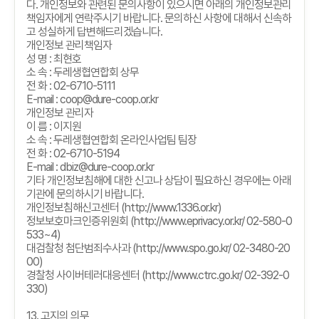
다
.
개인정보와 관련된 문의사항이 있으시면 아래의 개인정보관리
책임자에게 연락주시기 바랍니다
.
문의하신 사항에 대해서 신속하
고 성실하게 답변해드리겠습니다
.
개인정보 관리책임자
성 명
:
최현호
소 속
:
두레생협연합회 상무
전 화
: 02-6710-5111
E-mail : coop@dure-coop.or.kr
개인정보 관리자
이 름
:
이지원
소 속
:
두레생협연합회 온라인사업팀 팀장
전 화
: 02-6710-5194
E-mail : dbiz@dure-coop.or.kr
기타 개인정보침해에 대한 신고나 상담이 필요하신 경우에는 아래
기관에 문의하시기 바랍니다
.
개인정보침해신고센터
(http://www.1336.or.kr)
정보보호마크인증위원회
(http://www.eprivacy.or.kr/ 02-580-0
533~4)
대검찰청 첨단범죄수사과
(http://www.spo.go.kr/ 02-3480-20
00)
경찰청 사이버테러대응센터
(http://www.ctrc.go.kr/ 02-392-0
330)
13.
고지의 의무