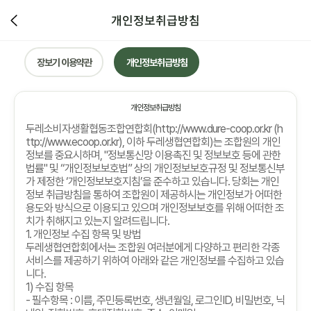
개인정보취급방침
장보기 이용약관
개인정보취급방침
개인정보취급방침
두레소비자생활협동조합연합회
(http://www.dure-coop.or.kr (h
ttp://www.ecoop.or.kr),
이하 두레생협연합회
)
는 조합원의 개인
정보를 중요시하며
, "
정보통신망 이용촉진 및 정보보호 등에 관한
법률
"
및
“
개인정보보호법
”
상의 개인정보보호규정 및 정보통신부
가 제정한
‘
개인정보보호지침
’
을 준수하고 있습니다
.
당회는 개인
정보 취급방침을 통하여 조합원이 제공하시는 개인정보가 어떠한
용도와 방식으로 이용되고 있으며 개인정보보호를 위해 어떠한 조
치가 취해지고 있는지 알려드립니다
.
1.
개인정보 수집 항목 및 방법
두레생협연합회에서는 조합원 여러분에게 다양하고 편리한 각종
서비스를 제공하기 위하여 아래와 같은 개인정보를 수집하고 있습
니다
.
1)
수집 항목
-
필수항목
:
이름
,
주민등록번호
,
생년월일
,
로그인
ID,
비밀번호
,
닉