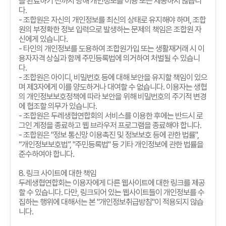
을 완료하기 전까지 당해 개인정보를 이용 또는 제공하지 않습니
다
.
-
조합원은 자신의 개인정보를 최신의 상태로 유지해야 하며
,
조합
원의 부정확한 정보 입력으로 발생하는 문제의 책임은 조합원 자
신에게 있습니다
.
-
타인의 개인정보를 도용하여 조합원가입 또는 생활재거래 시 이
용자자격 상실과 함께 주민등록법에 의거하여 처벌될 수 있습니
다
.
-
조합원은 아이디
,
비밀번호 등에 대해 보안을 유지할 책임이 있으
며 제
3
자에게 이를 양도하거나 대여할 수 없습니다
.
이용자는 생협
의 개인정보보호정책에 따라 보안을 위해 비밀번호의 주기적 변경
에 협조할 의무가 있습니다
.
-
조합원은 두레생협연합회의 서비스를 이용한 후에는 반드시 로
그인 계정을 종료하고 웹 브라우저 프로그램을 종료해야 합니다
.
-
조합원은
"
정보 통신망 이용촉진 및 정보보호 등에 관한 법률
",
“
개인정보보호법
”, "
주민등록법
"
등 기타 개인정보에 관한 법률을
준수하여야 합니다
.
8.
링크 사이트에 대한 책임
두레생협연합회는 이용자에게 다른 웹사이트에 대한 링크를 제공
할 수 있습니다
.
다만
,
링크되어 있는 웹사이트들이 개인정보를 수
집하는 행위에 대해서는 본
"
개인정보취급방침
"
이 적용되지 않습
니다
.