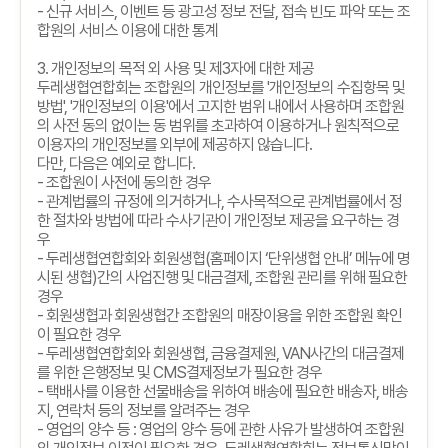
-
신규 서비스
,
이벤트 등 광고성 정보 전달
,
접속 빈도 파악 또는 조
합원의 서비스 이용에 대한 통계
3.
개인정보의 목적 외 사용 및 제
3
자에 대한 제공
두레생협연합회는 조합원의 개인정보를
'
개인정보의 수집항목 및
방법
', '
개인정보의 이용
'
에서 고지한 범위 내에서 사용하며 조합원
의 사전 동의 없이는 동 범위를 초과하여 이용하거나 원칙적으로
이용자의 개인정보를 외부에 제공하지 않습니다
.
다만
,
다음은 예외로 합니다
.
-
조합원이 사전에 동의한 경우
-
관계법률의 규정에 의거하거나
,
수사목적으로 관계법률에서 정
한 절차와 방법에 따라 수사기관이 개인정보 제공을 요구하는 경
우
-
두레생협연합회와 회원생협
(
홈페이지
‘
단위생협 안내
’
메뉴에 명
시된 생협
)
간의 사업진행 및 대금결제
,
조합원 관리를 위해 필요한
경우
-
회원생협과 회원생협간 조합원의 매장이용을 위한 조합원 확인
이 필요한 경우
-
두레생협연합회와 회원생협
,
금융결제원
, VAN
사간의 대금결제
를 위한 은행정보 및
CMS
결제정보가 필요한 경우
-
택배사를 이용한 선물배송을 위하여 배송에 필요한 배송자
,
배송
지
,
연락처 등의 정보를 알려주는 경우
-
영업의 양수 등
:
영업의 양수 등에 관한 사유가 발생하여 조합원