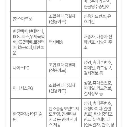
예금주와의 관계
,
현금영수증번호
조합원 대금결제
신용카드번호
,
유
㈜스마트로
(
신용카드
)
효기간
한진택배
,
현대택배
,
KG
로지스
,
우체국택
배송자
,
배송자 전
배
,KGB
택배
,
로젠택
택배배송
화번호
,
배송지 주
배
,
합동택배
,
대한통
소
운
성명
,
휴대폰번호
,
조합원 대금결제
나이스PG
이메일
,
카드정보
,
(
신용카드
)
결제정보 등
성명
,
휴대폰번호
,
조합원 대금결제
이니시스PG
이메일
,
카드정보
,
(
신용카드
)
결제정보 등
성명
,
휴대폰번호
,
탄소중립포인트 제
매칭아이디(일련
한국환경산업기술
도운영, 인센티브
번호)
,
탄소중립포
원
지급 등 관련 서비
인트 실적데이터
스 제공
(실적일자, 건수, 상