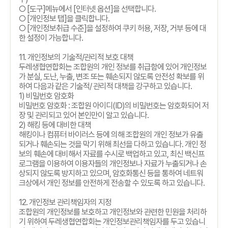
○
[
도구
]
메뉴에서
[
인터넷 옵션
]
을 선택합니다
.
○
[
개인정보 탭
]
을 클릭합니다
.
○
[
개인정보취급 수준
]
을 설정하여 쿠키 허용
,
저장
,
거부 등에 대
한 설정이 가능합니다
.
11.
개인정보의 기술적
/
관리적 보호 대책
두레생협연합회는 조합원의 개인 정보를 취급함에 있어 개인정보
가 분실
,
도난
,
누출
,
변조 또는 훼손되지 않도록 안전성 확보를 위
하여 다음과 같은 기술적
/
관리적 대책을 강구하고 있습니다
.
1)
비밀번호 암호화
비밀번호 암호화
:
조합원 아이디
(ID)
의 비밀번호는 암호화되어 저
장 및 관리되고 있어 본인만이 알고 있습니다
.
2)
해킹 등에 대비한 대책
해킹이나 컴퓨터 바이러스 등에 의해 조합원의 개인 정보가 유출
되거나 훼손되는 것을 막기 위해 최선을 다하고 있습니다
.
개인 정
보의 훼손에 대비해서 자료를 수시로 백업하고 있고
,
최신 백신프
로그램을 이용하여 이용자들의 개인정보나 자료가 누출되거나 손
상되지 않도록 방지하고 있으며
,
암호화통신 등을 통하여 네트워
크상에서 개인 정보를 안전하게 전송할 수 있도록 하고 있습니다
.
12.
개인정보 관리책임자의 지정
조합원의 개인정보를 보호하고 개인정보와 관련한 민원을 처리하
기 위하여 두레생협연합회는 개인정보관리책임자를 두고 있습니