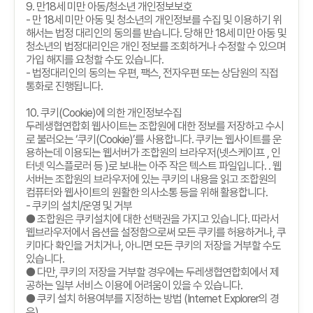
9.
만
18
세 미만 아동
/
청소년 개인정보보호
-
만
18
세 미만 아동 및 청소년의 개인정보를 수집 및 이용하기 위
해서는 법정 대리인의 동의를 받습니다
.
당해 만
18
세 미만 아동 및
청소년의 법정대리인은 개인 정보를 조회하거나 수정할 수 있으며
가입 해지를 요청할 수도 있습니다
.
-
법정대리인의 동의는 우편
,
팩스
,
전자우편 또는 상담원의 직접
통화로 진행됩니다
.
10.
쿠키
(Cookie)
에 의한 개인정보수집
두레생협연합회 웹사이트는 조합원에 대한 정보를 저장하고 수시
로 불러오는
‘
쿠키
(Cookie)’
를 사용합니다
.
쿠키는 웹사이트를 운
용하는데 이용되는 웹서버가 조합원의 브라우저
(
넷스케이프
,
인
터넷 익스플로러 등
)
로 보내는 아주 작은 텍스트 파일입니다
. .
웹
서버는 조합원의 브라우저에 있는 쿠키의 내용을 읽고 조합원의
컴퓨터와 웹사이트의 원활한 의사소통 등을 위해 활용합니다
.
-
쿠키의 설치
/
운영 및 거부
● 조합원은 쿠키설치에 대한 선택권을 가지고 있습니다
.
따라서
웹브라우저에서 옵션을 설정함으로써 모든 쿠키를 허용하거나
,
쿠
키마다 확인을 거치거나
,
아니면 모든 쿠키의 저장을 거부할 수도
있습니다
.
● 다만
,
쿠키의 저장을 거부할 경우에는 두레생협연합회에서 제
공하는 일부 서비스 이용에 어려움이 있을 수 있습니다
.
● 쿠키 설치 허용여부를 지정하는 방법
(Internet Explorer
의 경
우
)