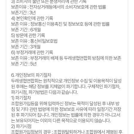
3)
소비자의 불만 또는 분쟁처리에 관한 기록
보존이유
:
전자상거래등에서의 소비자보호에 관한 법률
보존기간
: 3
년
4)
본인확인에 관한 기록
보존 이유
:
정보통신 이용촉진 및 정보보호 등에 관한 법률
보존 기간
: 6
개월
5)
방문에 관한 기록
보존 이유
:
통신비밀보호법
보존 기간
: 3
개월
6)
부정거래에 관한 기록
보존 이유
:
부정거래의 배제 등 두레생협연합회 방침에 의한 보존
보존 기간
: 5
년
6.
개인정보의 파기절차
두레생협연합회는 원칙적으로 개인정보 수집 및 이용목적이 달성
된 후에는 해당 정보를 지체없이 파기합니다
.
구체적인 파기절차
,
파기시점
,
파기방법은 다음과 같습니다
.
1)
파기절차
조합원가입등을 위해 입력하신 정보는 목적이 달성된 후 내부 방
침 및 기타 관련 법령에 의한 정보보호 사유에 따라 일정기간 저장
된 후 파기되어 집니다
.
개인정보는 법률에 의한 경우가 아니고서
는 보유되어지는 이외의 다른 목적으로 이용되지 않습니다
.
2)
파기시점
조합원가입정보의 경우
:
조합원탈퇴하거나 조합원에서 제명된 후