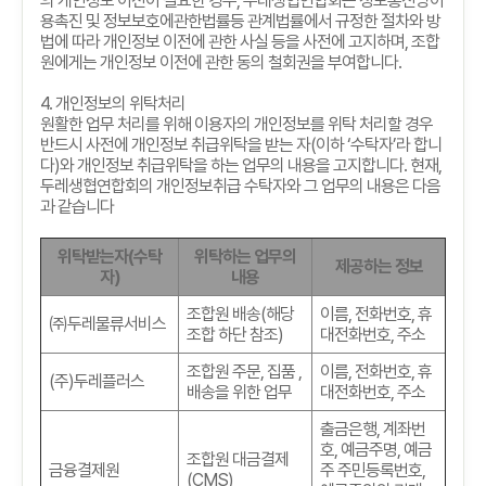
의 개인정보 이전이 필요한 경우
,
두레생협연합회는 정보통신망이
용촉진 및 정보보호에관한법률등 관계법률에서 규정한 절차와 방
법에 따라 개인정보 이전에 관한 사실 등을 사전에 고지하며
,
조합
원에게는 개인정보 이전에 관한 동의 철회권을 부여합니다
.
4.
개인정보의 위탁처리
원활한 업무 처리를 위해 이용자의 개인정보를 위탁 처리할 경우
반드시 사전에 개인정보 취급위탁을 받는 자
(
이하
‘
수탁자
’
라 합니
다
)
와 개인정보 취급위탁을 하는 업무의 내용을 고지합니다
.
현재
,
두레생협연합회의 개인정보취급 수탁자와 그 업무의 내용은 다음
과 같습니다
위탁받는자
(
수탁
위탁하는 업무의
제공하는 정보
자
)
내용
조합원 배송
(
해당
이름
,
전화번호
,
휴
㈜두레물류서비스
조합 하단 참조
)
대전화번호
,
주소
조합원 주문
,
집품
,
이름
,
전화번호
,
휴
(
주
)
두레플러스
배송을 위한 업무
대전화번호
,
주소
출금은행
,
계좌번
호
,
예금주명
,
예금
조합원 대금결제
금융결제원
주 주민등록번호
,
(CMS)