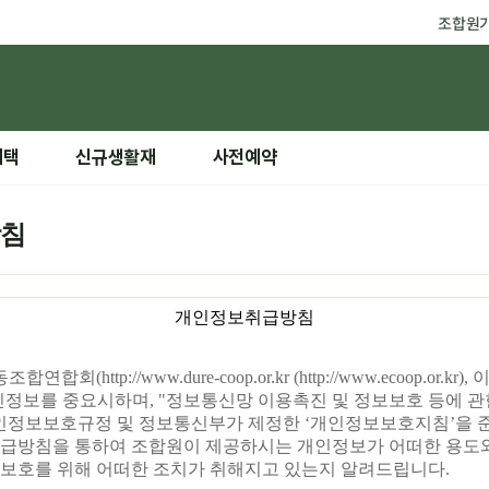
조합원
혜택
신규생활재
사전예약
방침