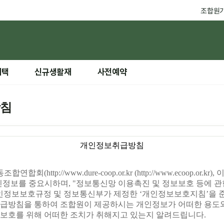
조합원
혜택
신규생활재
사전예약
방침