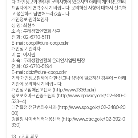
다
.
개인정보와 관련된 문의사항이 있으시면 아래의 개인정보관리
책임자에게 연락주시기 바랍니다
.
문의하신 사항에 대해서 신속하
고 성실하게 답변해드리겠습니다
.
개인정보 관리책임자
성 명
:
최현호
소 속
:
두레생협연합회 상무
전 화
: 02-6710-5111
E-mail : coop@dure-coop.or.kr
개인정보 관리자
이 름
:
이지원
소 속
:
두레생협연합회 온라인사업팀 팀장
전 화
: 02-6710-5194
E-mail : dbiz@dure-coop.or.kr
기타 개인정보침해에 대한 신고나 상담이 필요하신 경우에는 아래
기관에 문의하시기 바랍니다
.
개인정보침해신고센터
(http://www.1336.or.kr)
정보보호마크인증위원회
(http://www.eprivacy.or.kr/ 02-580-0
533~4)
대검찰청 첨단범죄수사과
(http://www.spo.go.kr/ 02-3480-20
00)
경찰청 사이버테러대응센터
(http://www.ctrc.go.kr/ 02-392-0
330)
13.
고지의 의무