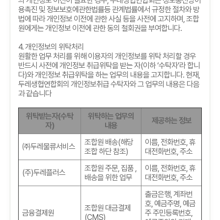
의 개인정보 이전이 필요한 경우
,
두레생협연합회는 정보통신망이
용촉진 및 정보보호에관한법률등 관계법률에서 규정한 절차와 방
법에 따라 개인정보 이전에 관한 사실 등을 사전에 고지하며
,
조합
원에게는 개인정보 이전에 관한 동의 철회권을 부여합니다
.
4.
개인정보의 위탁처리
원활한 업무 처리를 위해 이용자의 개인정보를 위탁 처리할 경우
반드시 사전에 개인정보 취급위탁을 받는 자
(
이하
‘
수탁자
’
라 합니
다
)
와 개인정보 취급위탁을 하는 업무의 내용을 고지합니다
.
현재
,
두레생협연합회의 개인정보취급 수탁자와 그 업무의 내용은 다음
과 같습니다
위탁받는자
(
수탁
위탁하는 업무의
제공하는 정보
자
)
내용
조합원 배송
(
해당
이름
,
전화번호
,
휴
㈜두레물류서비스
조합 하단 참조
)
대전화번호
,
주소
조합원 주문
,
집품
,
이름
,
전화번호
,
휴
(
주
)
두레플러스
배송을 위한 업무
대전화번호
,
주소
출금은행
,
계좌번
호
,
예금주명
,
예금
조합원 대금결제
금융결제원
주 주민등록번호
,
(CMS)