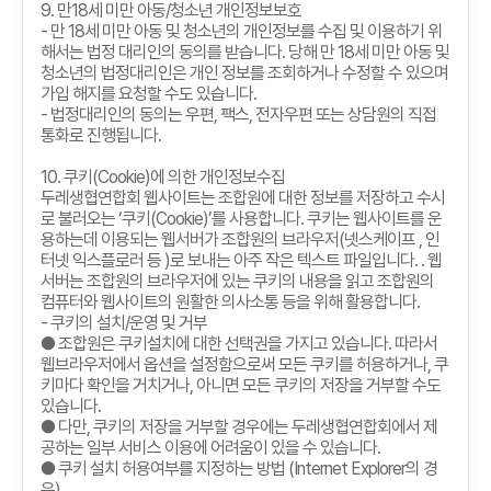
9.
만
18
세 미만 아동
/
청소년 개인정보보호
-
만
18
세 미만 아동 및 청소년의 개인정보를 수집 및 이용하기 위
해서는 법정 대리인의 동의를 받습니다
.
당해 만
18
세 미만 아동 및
청소년의 법정대리인은 개인 정보를 조회하거나 수정할 수 있으며
가입 해지를 요청할 수도 있습니다
.
-
법정대리인의 동의는 우편
,
팩스
,
전자우편 또는 상담원의 직접
통화로 진행됩니다
.
10.
쿠키
(Cookie)
에 의한 개인정보수집
두레생협연합회 웹사이트는 조합원에 대한 정보를 저장하고 수시
로 불러오는
‘
쿠키
(Cookie)’
를 사용합니다
.
쿠키는 웹사이트를 운
용하는데 이용되는 웹서버가 조합원의 브라우저
(
넷스케이프
,
인
터넷 익스플로러 등
)
로 보내는 아주 작은 텍스트 파일입니다
. .
웹
서버는 조합원의 브라우저에 있는 쿠키의 내용을 읽고 조합원의
컴퓨터와 웹사이트의 원활한 의사소통 등을 위해 활용합니다
.
-
쿠키의 설치
/
운영 및 거부
● 조합원은 쿠키설치에 대한 선택권을 가지고 있습니다
.
따라서
웹브라우저에서 옵션을 설정함으로써 모든 쿠키를 허용하거나
,
쿠
키마다 확인을 거치거나
,
아니면 모든 쿠키의 저장을 거부할 수도
있습니다
.
● 다만
,
쿠키의 저장을 거부할 경우에는 두레생협연합회에서 제
공하는 일부 서비스 이용에 어려움이 있을 수 있습니다
.
● 쿠키 설치 허용여부를 지정하는 방법
(Internet Explorer
의 경
우
)