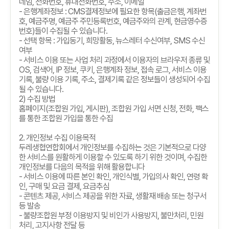
네임
,
전화번호
,
휴대전화번호
,
주소
,
이메일
-
은행계좌정보
: CMS
결제정보에 필요한 항목
(
출금은행
,
계좌번
호
,
예금주명
,
예금주 주민등록번호
,
예금주와의 관계
,
현금영수증
번호
)
들이 수집될 수 있습니다
.
-
선택 항목
:
가입동기
,
희망활동
,
뉴스레터 수신여부
, SMS
수신
여부
-
서비스 이용 또는 사업 처리 과정에서 이용자의 브라우저 종류 및
OS,
검색어
, IP
정보
,
쿠키
,
은행계좌 정보
,
접속 로그
,
서비스 이용
기록
,
불량 이용 기록
,
주소
,
결제기록 같은 정보들이 생성되어 수집
될 수 있습니다
.
2)
수집 방법
홈페이지
(
조합원 가입
,
게시판
),
조합원 가입 서면 신청
,
전화
,
팩스
를 통한 조합원 가입을 통한 수집
2.
개인정보 수집 이용목적
두레생협연합회에서 개인정보를 수집하는 것은 기본적으로 다양
한 서비스를 원활하게 이용할 수 있도록 하기 위한 것이며
,
수집한
개인정보를 다음의 목적을 위해 활용합니다
-
서비스 이용에 따른 본인 확인
,
개인식별
,
가입의사 확인
,
연령 확
인
,
구매 및 요금 결제
,
요금추심
-
콘텐츠 제공
,
서비스 제공을 위한 자료
,
생활재 배송 또는 청구서
등 발송
-
불량조합원 부정 이용방지 및 비인가 사용방지
,
불만처리
,
민원
처리
,
고지사항 전달 등