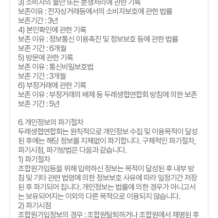
3)
소비자의 불만 또는 분쟁처리에 관한 기록
보존이유
:
전자상거래등에서의 소비자보호에 관한 법률
보존기간
: 3
년
4)
본인확인에 관한 기록
보존 이유
:
정보통신 이용촉진 및 정보보호 등에 관한 법률
보존 기간
: 6
개월
5)
방문에 관한 기록
보존 이유
:
통신비밀보호법
보존 기간
: 3
개월
6)
부정거래에 관한 기록
보존 이유
:
부정거래의 배제 등 두레생협연합회 방침에 의한 보존
보존 기간
: 5
년
6.
개인정보의 파기절차
두레생협연합회는 원칙적으로 개인정보 수집 및 이용목적이 달성
된 후에는 해당 정보를 지체없이 파기합니다
.
구체적인 파기절차
,
파기시점
,
파기방법은 다음과 같습니다
.
1)
파기절차
조합원가입등을 위해 입력하신 정보는 목적이 달성된 후 내부 방
침 및 기타 관련 법령에 의한 정보보호 사유에 따라 일정기간 저장
된 후 파기되어 집니다
.
개인정보는 법률에 의한 경우가 아니고서
는 보유되어지는 이외의 다른 목적으로 이용되지 않습니다
.
2)
파기시점
조합원가입정보의 경우
:
조합원탈퇴하거나 조합원에서 제명된 후