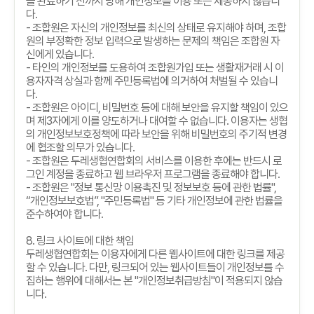
을 완료하기 전까지 당해 개인정보를 이용 또는 제공하지 않습니
다
.
-
조합원은 자신의 개인정보를 최신의 상태로 유지해야 하며
,
조합
원의 부정확한 정보 입력으로 발생하는 문제의 책임은 조합원 자
신에게 있습니다
.
-
타인의 개인정보를 도용하여 조합원가입 또는 생활재거래 시 이
용자자격 상실과 함께 주민등록법에 의거하여 처벌될 수 있습니
다
.
-
조합원은 아이디
,
비밀번호 등에 대해 보안을 유지할 책임이 있으
며 제
3
자에게 이를 양도하거나 대여할 수 없습니다
.
이용자는 생협
의 개인정보보호정책에 따라 보안을 위해 비밀번호의 주기적 변경
에 협조할 의무가 있습니다
.
-
조합원은 두레생협연합회의 서비스를 이용한 후에는 반드시 로
그인 계정을 종료하고 웹 브라우저 프로그램을 종료해야 합니다
.
-
조합원은
"
정보 통신망 이용촉진 및 정보보호 등에 관한 법률
",
“
개인정보보호법
”, "
주민등록법
"
등 기타 개인정보에 관한 법률을
준수하여야 합니다
.
8.
링크 사이트에 대한 책임
두레생협연합회는 이용자에게 다른 웹사이트에 대한 링크를 제공
할 수 있습니다
.
다만
,
링크되어 있는 웹사이트들이 개인정보를 수
집하는 행위에 대해서는 본
"
개인정보취급방침
"
이 적용되지 않습
니다
.