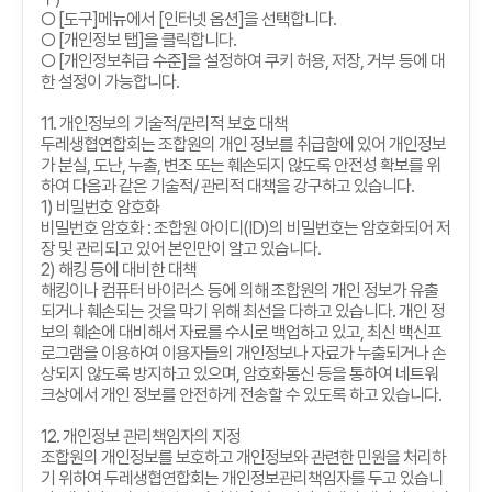
○
[
도구
]
메뉴에서
[
인터넷 옵션
]
을 선택합니다
.
○
[
개인정보 탭
]
을 클릭합니다
.
○
[
개인정보취급 수준
]
을 설정하여 쿠키 허용
,
저장
,
거부 등에 대
한 설정이 가능합니다
.
11.
개인정보의 기술적
/
관리적 보호 대책
두레생협연합회는 조합원의 개인 정보를 취급함에 있어 개인정보
가 분실
,
도난
,
누출
,
변조 또는 훼손되지 않도록 안전성 확보를 위
하여 다음과 같은 기술적
/
관리적 대책을 강구하고 있습니다
.
1)
비밀번호 암호화
비밀번호 암호화
:
조합원 아이디
(ID)
의 비밀번호는 암호화되어 저
장 및 관리되고 있어 본인만이 알고 있습니다
.
2)
해킹 등에 대비한 대책
해킹이나 컴퓨터 바이러스 등에 의해 조합원의 개인 정보가 유출
되거나 훼손되는 것을 막기 위해 최선을 다하고 있습니다
.
개인 정
보의 훼손에 대비해서 자료를 수시로 백업하고 있고
,
최신 백신프
로그램을 이용하여 이용자들의 개인정보나 자료가 누출되거나 손
상되지 않도록 방지하고 있으며
,
암호화통신 등을 통하여 네트워
크상에서 개인 정보를 안전하게 전송할 수 있도록 하고 있습니다
.
12.
개인정보 관리책임자의 지정
조합원의 개인정보를 보호하고 개인정보와 관련한 민원을 처리하
기 위하여 두레생협연합회는 개인정보관리책임자를 두고 있습니