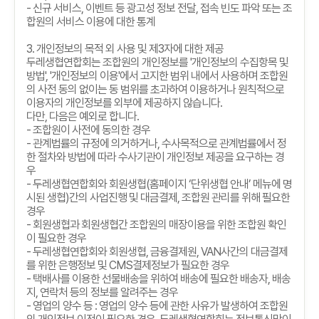
-
신규 서비스
,
이벤트 등 광고성 정보 전달
,
접속 빈도 파악 또는 조
합원의 서비스 이용에 대한 통계
3.
개인정보의 목적 외 사용 및 제
3
자에 대한 제공
두레생협연합회는 조합원의 개인정보를
'
개인정보의 수집항목 및
방법
', '
개인정보의 이용
'
에서 고지한 범위 내에서 사용하며 조합원
의 사전 동의 없이는 동 범위를 초과하여 이용하거나 원칙적으로
이용자의 개인정보를 외부에 제공하지 않습니다
.
다만
,
다음은 예외로 합니다
.
-
조합원이 사전에 동의한 경우
-
관계법률의 규정에 의거하거나
,
수사목적으로 관계법률에서 정
한 절차와 방법에 따라 수사기관이 개인정보 제공을 요구하는 경
우
-
두레생협연합회와 회원생협
(
홈페이지
‘
단위생협 안내
’
메뉴에 명
시된 생협
)
간의 사업진행 및 대금결제
,
조합원 관리를 위해 필요한
경우
-
회원생협과 회원생협간 조합원의 매장이용을 위한 조합원 확인
이 필요한 경우
-
두레생협연합회와 회원생협
,
금융결제원
, VAN
사간의 대금결제
를 위한 은행정보 및
CMS
결제정보가 필요한 경우
-
택배사를 이용한 선물배송을 위하여 배송에 필요한 배송자
,
배송
지
,
연락처 등의 정보를 알려주는 경우
-
영업의 양수 등
:
영업의 양수 등에 관한 사유가 발생하여 조합원