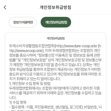
개인정보취급방침
장보기 이용약관
개인정보취급방침
개인정보취급방침
두레소비자생활협동조합연합회
(http://www.dure-coop.or.kr (h
ttp://www.ecoop.or.kr),
이하 두레생협연합회
)
는 조합원의 개인
정보를 중요시하며
, "
정보통신망 이용촉진 및 정보보호 등에 관한
법률
"
및
“
개인정보보호법
”
상의 개인정보보호규정 및 정보통신부
가 제정한
‘
개인정보보호지침
’
을 준수하고 있습니다
.
당회는 개인
정보 취급방침을 통하여 조합원이 제공하시는 개인정보가 어떠한
용도와 방식으로 이용되고 있으며 개인정보보호를 위해 어떠한 조
치가 취해지고 있는지 알려드립니다
.
1.
개인정보 수집 항목 및 방법
두레생협연합회에서는 조합원 여러분에게 다양하고 편리한 각종
서비스를 제공하기 위하여 아래와 같은 개인정보를 수집하고 있습
니다
.
1)
수집 항목
-
필수항목
:
이름
,
주민등록번호
,
생년월일
,
로그인
ID,
비밀번호
,
닉