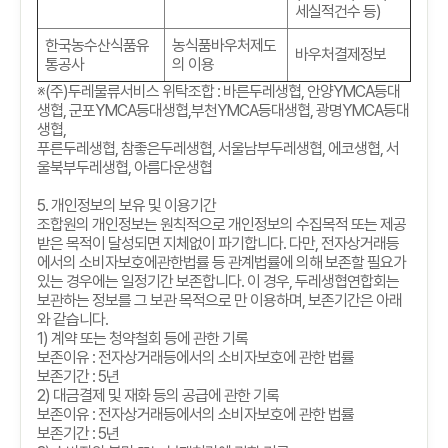
세실적건수 등)
한국농수산식품유
농식품바우처제도
바우처결제정보
통공사
의 이용
※
(
주
)
두레물류서비스 위탁조합
:
바른두레생협
,
안양
YMCA
등대
생협
,
군포
YMCA
등대생협
,
부천
YMCA
등대생협
,
광명
YMCA
등대
생협
,
푸른두레생협
,
참좋은두레생협
,
서울남부두레생협
,
에코생협
,
서
울북부두레생협
,
아름다운생협
5.
개인정보의 보유 및 이용기간
조합원의 개인정보는 원칙적으로 개인정보의 수집목적 또는 제공
받은 목적이 달성되면 지체없이 파기합니다
.
다만
,
전자상거래등
에서의 소비자보호에관한법률 등 관계법률에 의해 보존할 필요가
있는 경우에는 일정기간 보존합니다
.
이 경우
,
두레생협연합회는
보관하는 정보를 그 보관 목적으로 만 이용하며
,
보존기간은 아래
와 같습니다
.
1)
계약 또는 청약철회 등에 관한 기록
보존이유
:
전자상거래등에서의 소비자보호에 관한 법률
보존기간
: 5
년
2)
대금결제 및 재화 등의 공급에 관한 기록
보존이유
:
전자상거래등에서의 소비자보호에 관한 법률
보존기간
: 5
년