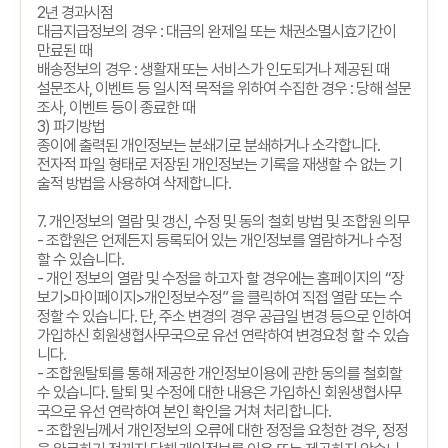
2
년 경과시점
대금지급정보의 경우
:
대금의 완제일 또는 채권소멸시효기간이
만료된 때
배송정보의 경우
:
생활재 또는 서비스가 인도되거나 제공된 때
설문조사
,
이벤트 등 일시적 목적을 위하여 수집한 경우
:
당해 설문
조사
,
이벤트 등이 종료한 때
3)
파기방법
종이에 출력된 개인정보는 분쇄기로 분쇄하거나 소각합니다
.
전자적 파일 형태로 저장된 개인정보는 기록을 재생할 수 없는 기
술적 방법을 사용하여 삭제합니다
.
7.
개인정보의 열람 및 갱신
,
수정 및 동의 철회 방법 및 조합원 의무
-
조합원은 언제든지 등록되어 있는 개인정보를 열람하거나 수정
할 수 있습니다
.
-
개인 정보의 열람 및 수정을 하고자 할 경우에는 홈페이지의
“
장
보기
>
마이페이지
>
개인정보수정
”
을 클릭하여 직접 열람 또는 수
정할 수 있습니다
.
단
,
주소 변경의 경우 공급일 변경 등으로 인하여
가입하신 회원생협사무국으로 유선 연락하여 변경요청 할 수 있습
니다
.
-
조합원탈퇴를 통해 제공한 개인정보이용에 관한 동의를 철회할
수 있습니다
.
탈퇴 및 수정에 대한 내용은 가입하신 회원생협사무
국으로 유선 연락하여 본인 확인을 거쳐 처리합니다
.
-
조합원님께서 개인정보의 오류에 대한 정정을 요청한 경우
,
정정