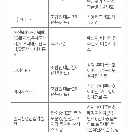
예금주와의 관계
,
현금영수증번호
조합원 대금결제
신용카드번호
,
유
㈜스마트로
(
신용카드
)
효기간
한진택배
,
현대택배
,
KG
로지스
,
우체국택
배송자
,
배송자 전
배
,KGB
택배
,
로젠택
택배배송
화번호
,
배송지 주
배
,
합동택배
,
대한통
소
운
성명
,
휴대폰번호
,
조합원 대금결제
나이스PG
이메일
,
카드정보
,
(
신용카드
)
결제정보 등
성명
,
휴대폰번호
,
조합원 대금결제
이니시스PG
이메일
,
카드정보
,
(
신용카드
)
결제정보 등
성명
,
휴대폰번호
,
탄소중립포인트 제
매칭아이디(일련
한국환경산업기술
도운영, 인센티브
번호)
,
탄소중립포
원
지급 등 관련 서비
인트 실적데이터
스 제공
(실적일자, 건수, 상