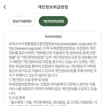
개인정보취급방침
장보기 이용약관
개인정보취급방침
개인정보취급방침
두레소비자생활협동조합연합회
(http://www.dure-coop.or.kr (h
ttp://www.ecoop.or.kr),
이하 두레생협연합회
)
는 조합원의 개인
정보를 중요시하며
, "
정보통신망 이용촉진 및 정보보호 등에 관한
법률
"
및
“
개인정보보호법
”
상의 개인정보보호규정 및 정보통신부
가 제정한
‘
개인정보보호지침
’
을 준수하고 있습니다
.
당회는 개인
정보 취급방침을 통하여 조합원이 제공하시는 개인정보가 어떠한
용도와 방식으로 이용되고 있으며 개인정보보호를 위해 어떠한 조
치가 취해지고 있는지 알려드립니다
.
1.
개인정보 수집 항목 및 방법
두레생협연합회에서는 조합원 여러분에게 다양하고 편리한 각종
서비스를 제공하기 위하여 아래와 같은 개인정보를 수집하고 있습
니다
.
1)
수집 항목
-
필수항목
:
이름
,
주민등록번호
,
생년월일
,
로그인
ID,
비밀번호
,
닉