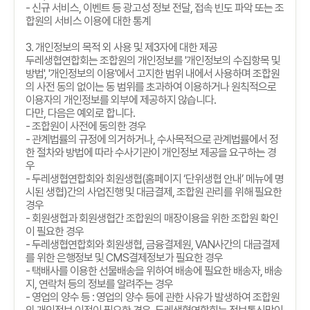
-
신규 서비스
,
이벤트 등 광고성 정보 전달
,
접속 빈도 파악 또는 조
합원의 서비스 이용에 대한 통계
3.
개인정보의 목적 외 사용 및 제
3
자에 대한 제공
두레생협연합회는 조합원의 개인정보를
'
개인정보의 수집항목 및
방법
', '
개인정보의 이용
'
에서 고지한 범위 내에서 사용하며 조합원
의 사전 동의 없이는 동 범위를 초과하여 이용하거나 원칙적으로
이용자의 개인정보를 외부에 제공하지 않습니다
.
다만
,
다음은 예외로 합니다
.
-
조합원이 사전에 동의한 경우
-
관계법률의 규정에 의거하거나
,
수사목적으로 관계법률에서 정
한 절차와 방법에 따라 수사기관이 개인정보 제공을 요구하는 경
우
-
두레생협연합회와 회원생협
(
홈페이지
‘
단위생협 안내
’
메뉴에 명
시된 생협
)
간의 사업진행 및 대금결제
,
조합원 관리를 위해 필요한
경우
-
회원생협과 회원생협간 조합원의 매장이용을 위한 조합원 확인
이 필요한 경우
-
두레생협연합회와 회원생협
,
금융결제원
, VAN
사간의 대금결제
를 위한 은행정보 및
CMS
결제정보가 필요한 경우
-
택배사를 이용한 선물배송을 위하여 배송에 필요한 배송자
,
배송
지
,
연락처 등의 정보를 알려주는 경우
-
영업의 양수 등
:
영업의 양수 등에 관한 사유가 발생하여 조합원