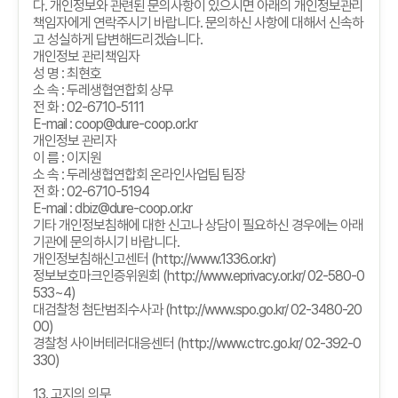
다
.
개인정보와 관련된 문의사항이 있으시면 아래의 개인정보관리
책임자에게 연락주시기 바랍니다
.
문의하신 사항에 대해서 신속하
고 성실하게 답변해드리겠습니다
.
개인정보 관리책임자
성 명
:
최현호
소 속
:
두레생협연합회 상무
전 화
: 02-6710-5111
E-mail : coop@dure-coop.or.kr
개인정보 관리자
이 름
:
이지원
소 속
:
두레생협연합회 온라인사업팀 팀장
전 화
: 02-6710-5194
E-mail : dbiz@dure-coop.or.kr
기타 개인정보침해에 대한 신고나 상담이 필요하신 경우에는 아래
기관에 문의하시기 바랍니다
.
개인정보침해신고센터
(http://www.1336.or.kr)
정보보호마크인증위원회
(http://www.eprivacy.or.kr/ 02-580-0
533~4)
대검찰청 첨단범죄수사과
(http://www.spo.go.kr/ 02-3480-20
00)
경찰청 사이버테러대응센터
(http://www.ctrc.go.kr/ 02-392-0
330)
13.
고지의 의무