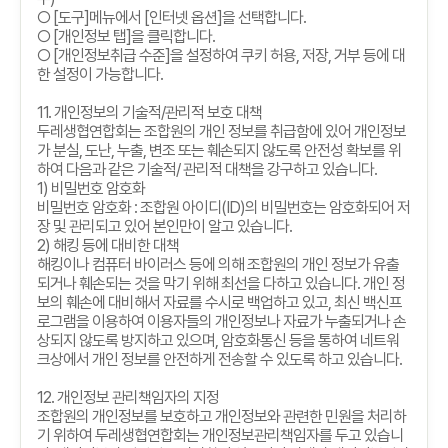
○
[
도구
]
메뉴에서
[
인터넷 옵션
]
을 선택합니다
.
○
[
개인정보 탭
]
을 클릭합니다
.
○
[
개인정보취급 수준
]
을 설정하여 쿠키 허용
,
저장
,
거부 등에 대
한 설정이 가능합니다
.
11.
개인정보의 기술적
/
관리적 보호 대책
두레생협연합회는 조합원의 개인 정보를 취급함에 있어 개인정보
가 분실
,
도난
,
누출
,
변조 또는 훼손되지 않도록 안전성 확보를 위
하여 다음과 같은 기술적
/
관리적 대책을 강구하고 있습니다
.
1)
비밀번호 암호화
비밀번호 암호화
:
조합원 아이디
(ID)
의 비밀번호는 암호화되어 저
장 및 관리되고 있어 본인만이 알고 있습니다
.
2)
해킹 등에 대비한 대책
해킹이나 컴퓨터 바이러스 등에 의해 조합원의 개인 정보가 유출
되거나 훼손되는 것을 막기 위해 최선을 다하고 있습니다
.
개인 정
보의 훼손에 대비해서 자료를 수시로 백업하고 있고
,
최신 백신프
로그램을 이용하여 이용자들의 개인정보나 자료가 누출되거나 손
상되지 않도록 방지하고 있으며
,
암호화통신 등을 통하여 네트워
크상에서 개인 정보를 안전하게 전송할 수 있도록 하고 있습니다
.
12.
개인정보 관리책임자의 지정
조합원의 개인정보를 보호하고 개인정보와 관련한 민원을 처리하
기 위하여 두레생협연합회는 개인정보관리책임자를 두고 있습니