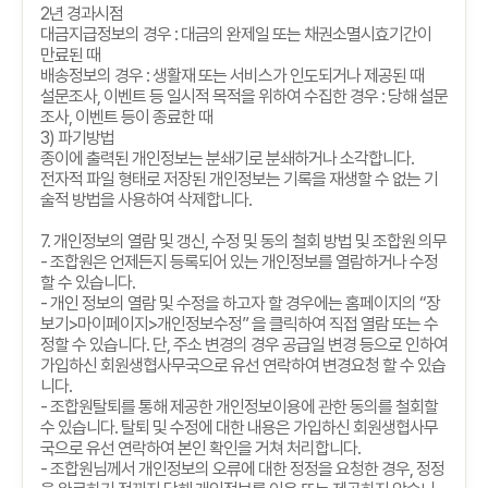
2
년 경과시점
대금지급정보의 경우
:
대금의 완제일 또는 채권소멸시효기간이
만료된 때
배송정보의 경우
:
생활재 또는 서비스가 인도되거나 제공된 때
설문조사
,
이벤트 등 일시적 목적을 위하여 수집한 경우
:
당해 설문
조사
,
이벤트 등이 종료한 때
3)
파기방법
종이에 출력된 개인정보는 분쇄기로 분쇄하거나 소각합니다
.
전자적 파일 형태로 저장된 개인정보는 기록을 재생할 수 없는 기
술적 방법을 사용하여 삭제합니다
.
7.
개인정보의 열람 및 갱신
,
수정 및 동의 철회 방법 및 조합원 의무
-
조합원은 언제든지 등록되어 있는 개인정보를 열람하거나 수정
할 수 있습니다
.
-
개인 정보의 열람 및 수정을 하고자 할 경우에는 홈페이지의
“
장
보기
>
마이페이지
>
개인정보수정
”
을 클릭하여 직접 열람 또는 수
정할 수 있습니다
.
단
,
주소 변경의 경우 공급일 변경 등으로 인하여
가입하신 회원생협사무국으로 유선 연락하여 변경요청 할 수 있습
니다
.
-
조합원탈퇴를 통해 제공한 개인정보이용에 관한 동의를 철회할
수 있습니다
.
탈퇴 및 수정에 대한 내용은 가입하신 회원생협사무
국으로 유선 연락하여 본인 확인을 거쳐 처리합니다
.
-
조합원님께서 개인정보의 오류에 대한 정정을 요청한 경우
,
정정