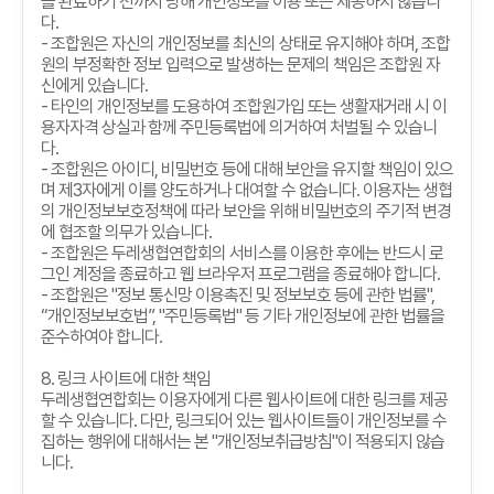
을 완료하기 전까지 당해 개인정보를 이용 또는 제공하지 않습니
다
.
-
조합원은 자신의 개인정보를 최신의 상태로 유지해야 하며
,
조합
원의 부정확한 정보 입력으로 발생하는 문제의 책임은 조합원 자
신에게 있습니다
.
-
타인의 개인정보를 도용하여 조합원가입 또는 생활재거래 시 이
용자자격 상실과 함께 주민등록법에 의거하여 처벌될 수 있습니
다
.
-
조합원은 아이디
,
비밀번호 등에 대해 보안을 유지할 책임이 있으
며 제
3
자에게 이를 양도하거나 대여할 수 없습니다
.
이용자는 생협
의 개인정보보호정책에 따라 보안을 위해 비밀번호의 주기적 변경
에 협조할 의무가 있습니다
.
-
조합원은 두레생협연합회의 서비스를 이용한 후에는 반드시 로
그인 계정을 종료하고 웹 브라우저 프로그램을 종료해야 합니다
.
-
조합원은
"
정보 통신망 이용촉진 및 정보보호 등에 관한 법률
",
“
개인정보보호법
”, "
주민등록법
"
등 기타 개인정보에 관한 법률을
준수하여야 합니다
.
8.
링크 사이트에 대한 책임
두레생협연합회는 이용자에게 다른 웹사이트에 대한 링크를 제공
할 수 있습니다
.
다만
,
링크되어 있는 웹사이트들이 개인정보를 수
집하는 행위에 대해서는 본
"
개인정보취급방침
"
이 적용되지 않습
니다
.