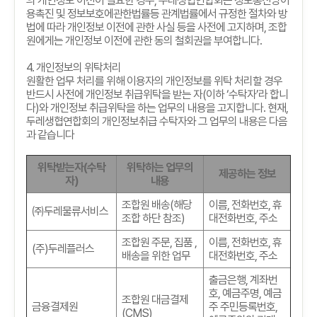
의 개인정보 이전이 필요한 경우
,
두레생협연합회는 정보통신망이
용촉진 및 정보보호에관한법률등 관계법률에서 규정한 절차와 방
법에 따라 개인정보 이전에 관한 사실 등을 사전에 고지하며
,
조합
원에게는 개인정보 이전에 관한 동의 철회권을 부여합니다
.
4.
개인정보의 위탁처리
원활한 업무 처리를 위해 이용자의 개인정보를 위탁 처리할 경우
반드시 사전에 개인정보 취급위탁을 받는 자
(
이하
‘
수탁자
’
라 합니
다
)
와 개인정보 취급위탁을 하는 업무의 내용을 고지합니다
.
현재
,
두레생협연합회의 개인정보취급 수탁자와 그 업무의 내용은 다음
과 같습니다
위탁받는자
(
수탁
위탁하는 업무의
제공하는 정보
자
)
내용
조합원 배송
(
해당
이름
,
전화번호
,
휴
㈜두레물류서비스
조합 하단 참조
)
대전화번호
,
주소
조합원 주문
,
집품
,
이름
,
전화번호
,
휴
(
주
)
두레플러스
배송을 위한 업무
대전화번호
,
주소
출금은행
,
계좌번
호
,
예금주명
,
예금
조합원 대금결제
금융결제원
주 주민등록번호
,
(CMS)