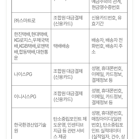
예금주와의 관계
,
현금영수증번호
조합원 대금결제
신용카드번호
,
유
㈜스마트로
(
신용카드
)
효기간
한진택배
,
현대택배
,
KG
로지스
,
우체국택
배송자
,
배송자 전
배
,KGB
택배
,
로젠택
택배배송
화번호
,
배송지 주
배
,
합동택배
,
대한통
소
운
성명
,
휴대폰번호
,
조합원 대금결제
나이스PG
이메일
,
카드정보
,
(
신용카드
)
결제정보 등
성명
,
휴대폰번호
,
조합원 대금결제
이니시스PG
이메일
,
카드정보
,
(
신용카드
)
결제정보 등
성명
,
휴대폰번호
,
탄소중립포인트 제
매칭아이디(일련
한국환경산업기술
도운영, 인센티브
번호)
,
탄소중립포
원
지급 등 관련 서비
인트 실적데이터
스 제공
(실적일자, 건수, 상