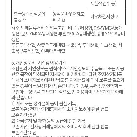
세실적건수 등)
한국농수산식품유
농식품바우처제도
바우처결제정보
통공사
의 이용
※
(
주
)
두레물류서비스 위탁조합
:
바른두레생협
,
안양
YMCA
등대
생협
,
군포
YMCA
등대생협
,
부천
YMCA
등대생협
,
광명
YMCA
등대
생협
,
푸른두레생협
,
참좋은두레생협
,
서울남부두레생협
,
에코생협
,
서
울북부두레생협
,
아름다운생협
5.
개인정보의 보유 및 이용기간
조합원의 개인정보는 원칙적으로 개인정보의 수집목적 또는 제공
받은 목적이 달성되면 지체없이 파기합니다
.
다만
,
전자상거래등
에서의 소비자보호에관한법률 등 관계법률에 의해 보존할 필요가
있는 경우에는 일정기간 보존합니다
.
이 경우
,
두레생협연합회는
보관하는 정보를 그 보관 목적으로 만 이용하며
,
보존기간은 아래
와 같습니다
.
1)
계약 또는 청약철회 등에 관한 기록
보존이유
:
전자상거래등에서의 소비자보호에 관한 법률
보존기간
: 5
년
2)
대금결제 및 재화 등의 공급에 관한 기록
보존이유
:
전자상거래등에서의 소비자보호에 관한 법률
보존기간
: 5
년