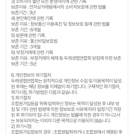
3)
소비자의 불만 또는 분쟁처리에 관한 기록
보존이유
:
전자상거래등에서의 소비자보호에 관한 법률
보존기간
: 3
년
4)
본인확인에 관한 기록
보존 이유
:
정보통신 이용촉진 및 정보보호 등에 관한 법률
보존 기간
: 6
개월
5)
방문에 관한 기록
보존 이유
:
통신비밀보호법
보존 기간
: 3
개월
6)
부정거래에 관한 기록
보존 이유
:
부정거래의 배제 등 두레생협연합회 방침에 의한 보존
보존 기간
: 5
년
6.
개인정보의 파기절차
두레생협연합회는 원칙적으로 개인정보 수집 및 이용목적이 달성
된 후에는 해당 정보를 지체없이 파기합니다
.
구체적인 파기절차
,
파기시점
,
파기방법은 다음과 같습니다
.
1)
파기절차
조합원가입등을 위해 입력하신 정보는 목적이 달성된 후 내부 방
침 및 기타 관련 법령에 의한 정보보호 사유에 따라 일정기간 저장
된 후 파기되어 집니다
.
개인정보는 법률에 의한 경우가 아니고서
는 보유되어지는 이외의 다른 목적으로 이용되지 않습니다
.
2)
파기시점
조합원가입정보의 경우
:
조합원탈퇴하거나 조합원에서 제명된 후