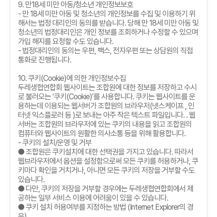
9.
만
18
세 미만 아동
/
청소년 개인정보보호
-
만
18
세 미만 아동 및 청소년의 개인정보를 수집 및 이용하기 위
해서는 법정 대리인의 동의를 받습니다
.
당해 만
18
세 미만 아동 및
청소년의 법정대리인은 개인 정보를 조회하거나 수정할 수 있으며
가입 해지를 요청할 수도 있습니다
.
-
법정대리인의 동의는 우편
,
팩스
,
전자우편 또는 상담원의 직접
통화로 진행됩니다
.
10.
쿠키
(Cookie)
에 의한 개인정보수집
두레생협연합회 웹사이트는 조합원에 대한 정보를 저장하고 수시
로 불러오는
‘
쿠키
(Cookie)’
를 사용합니다
.
쿠키는 웹사이트를 운
용하는데 이용되는 웹서버가 조합원의 브라우저
(
넷스케이프
,
인
터넷 익스플로러 등
)
로 보내는 아주 작은 텍스트 파일입니다
. .
웹
서버는 조합원의 브라우저에 있는 쿠키의 내용을 읽고 조합원의
컴퓨터와 웹사이트의 원활한 의사소통 등을 위해 활용합니다
.
-
쿠키의 설치
/
운영 및 거부
● 조합원은 쿠키설치에 대한 선택권을 가지고 있습니다
.
따라서
웹브라우저에서 옵션을 설정함으로써 모든 쿠키를 허용하거나
,
쿠
키마다 확인을 거치거나
,
아니면 모든 쿠키의 저장을 거부할 수도
있습니다
.
● 다만
,
쿠키의 저장을 거부할 경우에는 두레생협연합회에서 제
공하는 일부 서비스 이용에 어려움이 있을 수 있습니다
.
● 쿠키 설치 허용여부를 지정하는 방법
(Internet Explorer
의 경
우
)