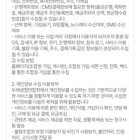
네임
,
전화번호
,
휴대전화번호
,
주소
,
이메일
-
은행계좌정보
: CMS
결제정보에 필요한 항목
(
출금은행
,
계좌번
호
,
예금주명
,
예금주 주민등록번호
,
예금주와의 관계
,
현금영수증
번호
)
들이 수집될 수 있습니다
.
-
선택 항목
:
가입동기
,
희망활동
,
뉴스레터 수신여부
, SMS
수신
여부
-
서비스 이용 또는 사업 처리 과정에서 이용자의 브라우저 종류 및
OS,
검색어
, IP
정보
,
쿠키
,
은행계좌 정보
,
접속 로그
,
서비스 이용
기록
,
불량 이용 기록
,
주소
,
결제기록 같은 정보들이 생성되어 수집
될 수 있습니다
.
2)
수집 방법
홈페이지
(
조합원 가입
,
게시판
),
조합원 가입 서면 신청
,
전화
,
팩스
를 통한 조합원 가입을 통한 수집
2.
개인정보 수집 이용목적
두레생협연합회에서 개인정보를 수집하는 것은 기본적으로 다양
한 서비스를 원활하게 이용할 수 있도록 하기 위한 것이며
,
수집한
개인정보를 다음의 목적을 위해 활용합니다
-
서비스 이용에 따른 본인 확인
,
개인식별
,
가입의사 확인
,
연령 확
인
,
구매 및 요금 결제
,
요금추심
-
콘텐츠 제공
,
서비스 제공을 위한 자료
,
생활재 배송 또는 청구서
등 발송
-
불량조합원 부정 이용방지 및 비인가 사용방지
,
불만처리
,
민원
처리
,
고지사항 전달 등