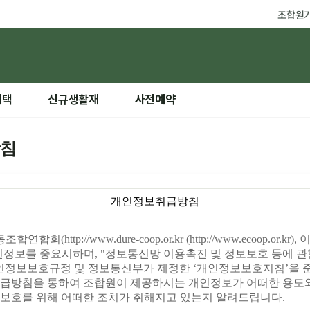
조합원
혜택
신규생활재
사전예약
방침