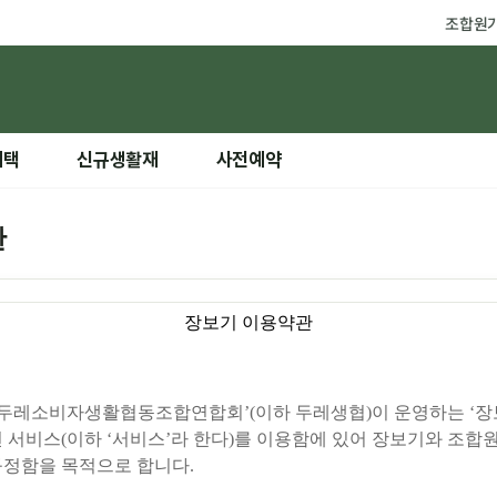
조합원
혜택
신규생활재
사전예약
관