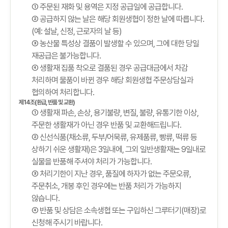
① 주문된 재화 및 용역은 지정 공급일에 공급합니다.
② 공급하지 않는 날은 해당 회원생협이 정한 날에 따릅니다.
(예: 설날, 신정, 근로자의 날 등)
③ 농산물 특성상 결품이 발생할 수 있으며, 그에 대한 당일
재공급은 불가능합니다.
④ 생활재 집품 착오로 결품된 경우 공급대금에서 차감
처리하며 물품이 바뀐 경우 해당 회원생협 주문상담실과
협의하여 처리합니다.
제14조(환급, 반품 및 교환)
① 생활재 파손, 손상, 용기불량, 변질, 불량, 유통기한 이상,
주문한 생활재가 아닌 경우 반품 및 교환해드립니다.
② 신선식품(채소류, 두부/어묵류, 유제품류, 빵류, 떡류 등
상하기 쉬운 생활재)은 3일내에, 그외 일반생활재는 9일내로
실물을 반품해 주셔야 처리가 가능합니다.
③ 처리기한이 지난 경우, 품질에 하자가 없는 주문오류,
주문취소, 개봉 후인 경우에는 반품 처리가 가능하지
않습니다.
④ 반품 및 상담은 소속생협 또는 구입하신 그루터기(매장)로
신청해 주시기 바랍니다.