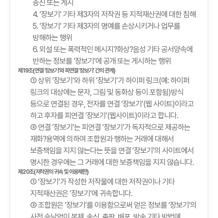
송신 또는 게시
4. ‘장보기’ 기타 제3자의 저작권 등 지적재산권에 대한 침해
5. ‘장보기’ 기타 제3자의 명예를 손상시키거나 업무를
방해하는 행위
6. 외설 또는 폭력적인 메시지?화상?음성 기타 공서양속에
반하는 정보를 ‘장보기’에 공개 또는 게시하는 행위
제19조(연결 ‘장보기’와 피연결 ‘장보기’ 간의 관계)
① 상위 ‘장보기’와 하위 ‘장보기’가 하이퍼 링크(예: 하이퍼
링크의 대상에는 문자, 그림 및 동화상 등이 포함됨)방식
등으로 연결된 경우, 전자를 연결 ‘장보기’(웹 사이트)이라고
하고 후자를 피연결 ‘장보기’(웹사이트)이라고 합니다.
② 연결 ‘장보기’는 피연결 ‘장보기’가 독자적으로 제공하는
재화?용역에 의하여 조합원과 행하는 거래에 대해서
보증책임을 지지 않는다는 뜻을 연결 ‘장보기’의 사이트에서
명시한 경우에는 그 거래에 대한 보증책임을 지지 않습니다.
제20조(저작권의 귀속 및 이용제한)
① ‘장보기’가 작성한 저작물에 대한 저작권이나 기타
지적재산권은 ‘장보기’에 귀속합니다.
② 조합원은 ‘장보기’를 이용함으로써 얻은 정보를 ‘장보기’의
사전 승낙없이 복제, 송신, 출판, 배포, 방송 기타 방법에