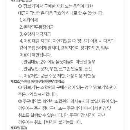
제11조(지급방법)
① ‘장보기’에서 구매한 재화 또는 용역에 대한
대금지급방법은 다음 각호의 하나로 할 수 있습니다.
1. 계좌이체
2. 온라인무통장입금
3. 수령시 대금지급
4. 이용 대금 지급이 지연되었을 때 '장보기' 이용 시 다음과
같이 조합원에게 알리며, 결제지연이 장기화되면, 일부
이용이 제한됩니다.
ㄱ. 알림대상: 2주 이상 물품대금이 미납될 경우
ㄴ. 알림방법: 문자, 우편, 로그인 알림창, 통신
ㄷ. 이용제한: 공급 주문 제한, 매장 이용 제한 등
제12조(수신확인통지?구매신청 변경 및 취소)
① ‘장보기’는 조합원의 구매신청이 있는 경우 ‘장보기’화면에
주문내역을 표시합니다.
② 주문내역을 확인한 조합원의 의사표시의 불일치등이 있는
경우에는 즉시 장바구니 또는 주문내역 메뉴에서 변경 및
취소를 실행할 수 있습니다. 단, 주문마감 시간이 지난
경우에는 취소나 변경이 불가능합니다.
제13조(공급)