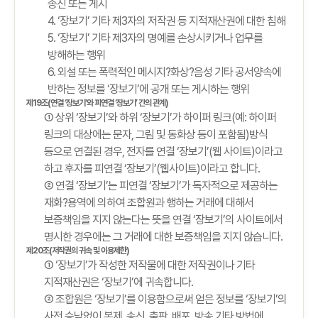
송신 또는 게시
4. ‘장보기’ 기타 제3자의 저작권 등 지적재산권에 대한 침해
5. ‘장보기’ 기타 제3자의 명예를 손상시키거나 업무를
방해하는 행위
6. 외설 또는 폭력적인 메시지?화상?음성 기타 공서양속에
반하는 정보를 ‘장보기’에 공개 또는 게시하는 행위
제19조(연결 ‘장보기’와 피연결 ‘장보기’ 간의 관계)
① 상위 ‘장보기’와 하위 ‘장보기’가 하이퍼 링크(예: 하이퍼
링크의 대상에는 문자, 그림 및 동화상 등이 포함됨)방식
등으로 연결된 경우, 전자를 연결 ‘장보기’(웹 사이트)이라고
하고 후자를 피연결 ‘장보기’(웹사이트)이라고 합니다.
② 연결 ‘장보기’는 피연결 ‘장보기’가 독자적으로 제공하는
재화?용역에 의하여 조합원과 행하는 거래에 대해서
보증책임을 지지 않는다는 뜻을 연결 ‘장보기’의 사이트에서
명시한 경우에는 그 거래에 대한 보증책임을 지지 않습니다.
제20조(저작권의 귀속 및 이용제한)
① ‘장보기’가 작성한 저작물에 대한 저작권이나 기타
지적재산권은 ‘장보기’에 귀속합니다.
② 조합원은 ‘장보기’를 이용함으로써 얻은 정보를 ‘장보기’의
사전 승낙없이 복제, 송신, 출판, 배포, 방송 기타 방법에