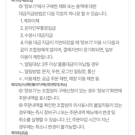
제11조(지급방법)
① ‘장보기’에서 구매한 재화 또는 용역에 대한
대금지급방법은 다음 각호의 하나로 할 수 있습니다.
1. 계좌이체
2. 온라인무통장입금
3. 수령시 대금지급
4. 이용 대금 지급이 지연되었을 때 '장보기' 이용 시 다음과
같이 조합원에게 알리며, 결제지연이 장기화되면, 일부
이용이 제한됩니다.
ㄱ. 알림대상: 2주 이상 물품대금이 미납될 경우
ㄴ. 알림방법: 문자, 우편, 로그인 알림창, 통신
ㄷ. 이용제한: 공급 주문 제한, 매장 이용 제한 등
제12조(수신확인통지?구매신청 변경 및 취소)
① ‘장보기’는 조합원의 구매신청이 있는 경우 ‘장보기’화면에
주문내역을 표시합니다.
② 주문내역을 확인한 조합원의 의사표시의 불일치등이 있는
경우에는 즉시 장바구니 또는 주문내역 메뉴에서 변경 및
취소를 실행할 수 있습니다. 단, 주문마감 시간이 지난
경우에는 취소나 변경이 불가능합니다.
제13조(공급)