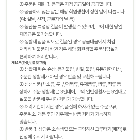
① 주문된 재화 및 용역은 지정 공급일에 공급합니다.
② 공급하지 않는 날은 해당 회원생협이 정한 날에 따릅니다.
(예: 설날, 신정, 근로자의 날 등)
③ 농산물 특성상 결품이 발생할 수 있으며, 그에 대한 당일
재공급은 불가능합니다.
④ 생활재 집품 착오로 결품된 경우 공급대금에서 차감
처리하며 물품이 바뀐 경우 해당 회원생협 주문상담실과
협의하여 처리합니다.
제14조(환급, 반품 및 교환)
① 생활재 파손, 손상, 용기불량, 변질, 불량, 유통기한 이상,
주문한 생활재가 아닌 경우 반품 및 교환해드립니다.
② 신선식품(채소류, 두부/어묵류, 유제품류, 빵류, 떡류 등
상하기 쉬운 생활재)은 3일내에, 그외 일반생활재는 9일내로
실물을 반품해 주셔야 처리가 가능합니다.
③ 처리기한이 지난 경우, 품질에 하자가 없는 주문오류,
주문취소, 개봉 후인 경우에는 반품 처리가 가능하지
않습니다.
④ 반품 및 상담은 소속생협 또는 구입하신 그루터기(매장)로
신청해 주시기 바랍니다.