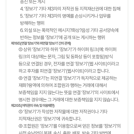
송신 또는 게시
4. ‘장보기’ 기타 제3자의 저작권 등 지적재산권에 대한 침해
5. ‘장보기’ 기타 제3자의 명예를 손상시키거나 업무를
방해하는 행위
6. 외설 또는 폭력적인 메시지?화상?음성 기타 공서양속에
반하는 정보를 ‘장보기’에 공개 또는 게시하는 행위
제19조(연결 ‘장보기’와 피연결 ‘장보기’ 간의 관계)
① 상위 ‘장보기’와 하위 ‘장보기’가 하이퍼 링크(예: 하이퍼
링크의 대상에는 문자, 그림 및 동화상 등이 포함됨)방식
등으로 연결된 경우, 전자를 연결 ‘장보기’(웹 사이트)이라고
하고 후자를 피연결 ‘장보기’(웹사이트)이라고 합니다.
② 연결 ‘장보기’는 피연결 ‘장보기’가 독자적으로 제공하는
재화?용역에 의하여 조합원과 행하는 거래에 대해서
보증책임을 지지 않는다는 뜻을 연결 ‘장보기’의 사이트에서
명시한 경우에는 그 거래에 대한 보증책임을 지지 않습니다.
제20조(저작권의 귀속 및 이용제한)
① ‘장보기’가 작성한 저작물에 대한 저작권이나 기타
지적재산권은 ‘장보기’에 귀속합니다.
② 조합원은 ‘장보기’를 이용함으로써 얻은 정보를 ‘장보기’의
사전 승낙없이 복제, 송신, 출판, 배포, 방송 기타 방법에