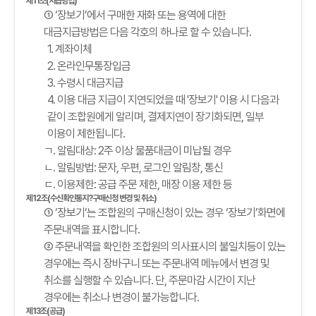
제11조(지급방법)
① ‘장보기’에서 구매한 재화 또는 용역에 대한
대금지급방법은 다음 각호의 하나로 할 수 있습니다.
1. 계좌이체
2. 온라인무통장입금
3. 수령시 대금지급
4. 이용 대금 지급이 지연되었을 때 '장보기' 이용 시 다음과
같이 조합원에게 알리며, 결제지연이 장기화되면, 일부
이용이 제한됩니다.
ㄱ. 알림대상: 2주 이상 물품대금이 미납될 경우
ㄴ. 알림방법: 문자, 우편, 로그인 알림창, 통신
ㄷ. 이용제한: 공급 주문 제한, 매장 이용 제한 등
제12조(수신확인통지?구매신청 변경 및 취소)
① ‘장보기’는 조합원의 구매신청이 있는 경우 ‘장보기’화면에
주문내역을 표시합니다.
② 주문내역을 확인한 조합원의 의사표시의 불일치등이 있는
경우에는 즉시 장바구니 또는 주문내역 메뉴에서 변경 및
취소를 실행할 수 있습니다. 단, 주문마감 시간이 지난
경우에는 취소나 변경이 불가능합니다.
제13조(공급)