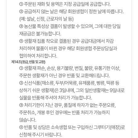
① 주문된 재화 및 용역은 지정 공급일에 공급합니다.
② 공급하지 않는 날은 해당 회원생협이 정한 날에 따릅니다.
(예: 설날, 신정, 근로자의 날 등)
③ 농산물 특성상 결품이 발생할 수 있으며, 그에 대한 당일
재공급은 불가능합니다.
④ 생활재 집품 착오로 결품된 경우 공급대금에서 차감
처리하며 물품이 바뀐 경우 해당 회원생협 주문상담실과
협의하여 처리합니다.
제14조(환급, 반품 및 교환)
① 생활재 파손, 손상, 용기불량, 변질, 불량, 유통기한 이상,
주문한 생활재가 아닌 경우 반품 및 교환해드립니다.
② 신선식품(채소류, 두부/어묵류, 유제품류, 빵류, 떡류 등
상하기 쉬운 생활재)은 3일내에, 그외 일반생활재는 9일내로
실물을 반품해 주셔야 처리가 가능합니다.
③ 처리기한이 지난 경우, 품질에 하자가 없는 주문오류,
주문취소, 개봉 후인 경우에는 반품 처리가 가능하지
않습니다.
④ 반품 및 상담은 소속생협 또는 구입하신 그루터기(매장)로
신청해 주시기 바랍니다.