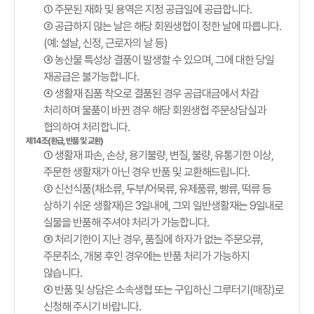
① 주문된 재화 및 용역은 지정 공급일에 공급합니다.
② 공급하지 않는 날은 해당 회원생협이 정한 날에 따릅니다.
(예: 설날, 신정, 근로자의 날 등)
③ 농산물 특성상 결품이 발생할 수 있으며, 그에 대한 당일
재공급은 불가능합니다.
④ 생활재 집품 착오로 결품된 경우 공급대금에서 차감
처리하며 물품이 바뀐 경우 해당 회원생협 주문상담실과
협의하여 처리합니다.
제14조(환급, 반품 및 교환)
① 생활재 파손, 손상, 용기불량, 변질, 불량, 유통기한 이상,
주문한 생활재가 아닌 경우 반품 및 교환해드립니다.
② 신선식품(채소류, 두부/어묵류, 유제품류, 빵류, 떡류 등
상하기 쉬운 생활재)은 3일내에, 그외 일반생활재는 9일내로
실물을 반품해 주셔야 처리가 가능합니다.
③ 처리기한이 지난 경우, 품질에 하자가 없는 주문오류,
주문취소, 개봉 후인 경우에는 반품 처리가 가능하지
않습니다.
④ 반품 및 상담은 소속생협 또는 구입하신 그루터기(매장)로
신청해 주시기 바랍니다.