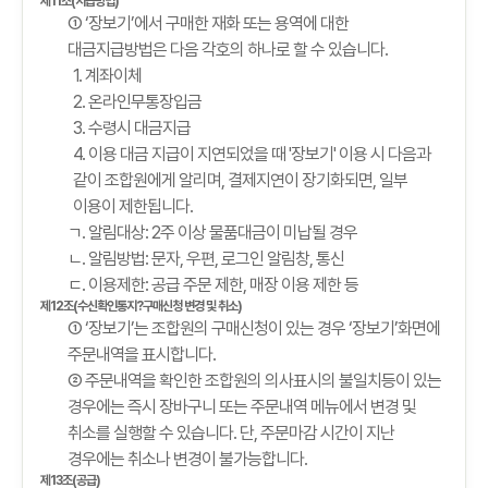
제11조(지급방법)
① ‘장보기’에서 구매한 재화 또는 용역에 대한
대금지급방법은 다음 각호의 하나로 할 수 있습니다.
1. 계좌이체
2. 온라인무통장입금
3. 수령시 대금지급
4. 이용 대금 지급이 지연되었을 때 '장보기' 이용 시 다음과
같이 조합원에게 알리며, 결제지연이 장기화되면, 일부
이용이 제한됩니다.
ㄱ. 알림대상: 2주 이상 물품대금이 미납될 경우
ㄴ. 알림방법: 문자, 우편, 로그인 알림창, 통신
ㄷ. 이용제한: 공급 주문 제한, 매장 이용 제한 등
제12조(수신확인통지?구매신청 변경 및 취소)
① ‘장보기’는 조합원의 구매신청이 있는 경우 ‘장보기’화면에
주문내역을 표시합니다.
② 주문내역을 확인한 조합원의 의사표시의 불일치등이 있는
경우에는 즉시 장바구니 또는 주문내역 메뉴에서 변경 및
취소를 실행할 수 있습니다. 단, 주문마감 시간이 지난
경우에는 취소나 변경이 불가능합니다.
제13조(공급)