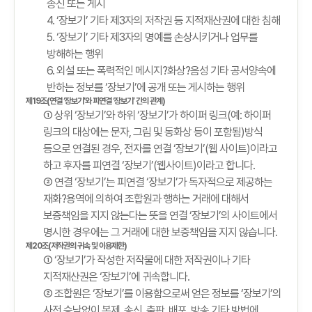
송신 또는 게시
4. ‘장보기’ 기타 제3자의 저작권 등 지적재산권에 대한 침해
5. ‘장보기’ 기타 제3자의 명예를 손상시키거나 업무를
방해하는 행위
6. 외설 또는 폭력적인 메시지?화상?음성 기타 공서양속에
반하는 정보를 ‘장보기’에 공개 또는 게시하는 행위
제19조(연결 ‘장보기’와 피연결 ‘장보기’ 간의 관계)
① 상위 ‘장보기’와 하위 ‘장보기’가 하이퍼 링크(예: 하이퍼
링크의 대상에는 문자, 그림 및 동화상 등이 포함됨)방식
등으로 연결된 경우, 전자를 연결 ‘장보기’(웹 사이트)이라고
하고 후자를 피연결 ‘장보기’(웹사이트)이라고 합니다.
② 연결 ‘장보기’는 피연결 ‘장보기’가 독자적으로 제공하는
재화?용역에 의하여 조합원과 행하는 거래에 대해서
보증책임을 지지 않는다는 뜻을 연결 ‘장보기’의 사이트에서
명시한 경우에는 그 거래에 대한 보증책임을 지지 않습니다.
제20조(저작권의 귀속 및 이용제한)
① ‘장보기’가 작성한 저작물에 대한 저작권이나 기타
지적재산권은 ‘장보기’에 귀속합니다.
② 조합원은 ‘장보기’를 이용함으로써 얻은 정보를 ‘장보기’의
사전 승낙없이 복제, 송신, 출판, 배포, 방송 기타 방법에