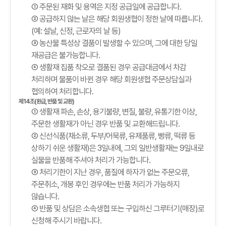
① 주문된 재화 및 용역은 지정 공급일에 공급합니다.
② 공급하지 않는 날은 해당 회원생협이 정한 날에 따릅니다.
(예: 설날, 신정, 근로자의 날 등)
③ 농산물 특성상 결품이 발생할 수 있으며, 그에 대한 당일
재공급은 불가능합니다.
④ 생활재 집품 착오로 결품된 경우 공급대금에서 차감
처리하며 물품이 바뀐 경우 해당 회원생협 주문상담실과
협의하여 처리합니다.
제14조(환급, 반품 및 교환)
① 생활재 파손, 손상, 용기불량, 변질, 불량, 유통기한 이상,
주문한 생활재가 아닌 경우 반품 및 교환해드립니다.
② 신선식품(채소류, 두부/어묵류, 유제품류, 빵류, 떡류 등
상하기 쉬운 생활재)은 3일내에, 그외 일반생활재는 9일내로
실물을 반품해 주셔야 처리가 가능합니다.
③ 처리기한이 지난 경우, 품질에 하자가 없는 주문오류,
주문취소, 개봉 후인 경우에는 반품 처리가 가능하지
않습니다.
④ 반품 및 상담은 소속생협 또는 구입하신 그루터기(매장)로
신청해 주시기 바랍니다.