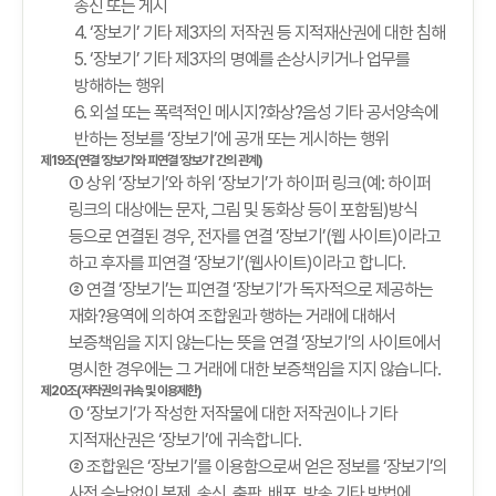
송신 또는 게시
4. ‘장보기’ 기타 제3자의 저작권 등 지적재산권에 대한 침해
5. ‘장보기’ 기타 제3자의 명예를 손상시키거나 업무를
방해하는 행위
6. 외설 또는 폭력적인 메시지?화상?음성 기타 공서양속에
반하는 정보를 ‘장보기’에 공개 또는 게시하는 행위
제19조(연결 ‘장보기’와 피연결 ‘장보기’ 간의 관계)
① 상위 ‘장보기’와 하위 ‘장보기’가 하이퍼 링크(예: 하이퍼
링크의 대상에는 문자, 그림 및 동화상 등이 포함됨)방식
등으로 연결된 경우, 전자를 연결 ‘장보기’(웹 사이트)이라고
하고 후자를 피연결 ‘장보기’(웹사이트)이라고 합니다.
② 연결 ‘장보기’는 피연결 ‘장보기’가 독자적으로 제공하는
재화?용역에 의하여 조합원과 행하는 거래에 대해서
보증책임을 지지 않는다는 뜻을 연결 ‘장보기’의 사이트에서
명시한 경우에는 그 거래에 대한 보증책임을 지지 않습니다.
제20조(저작권의 귀속 및 이용제한)
① ‘장보기’가 작성한 저작물에 대한 저작권이나 기타
지적재산권은 ‘장보기’에 귀속합니다.
② 조합원은 ‘장보기’를 이용함으로써 얻은 정보를 ‘장보기’의
사전 승낙없이 복제, 송신, 출판, 배포, 방송 기타 방법에