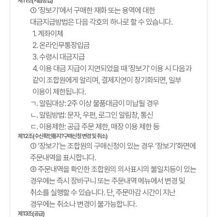
제11조(지급방법)
① ‘장보기’에서 구매한 재화 또는 용역에 대한
대금지급방법은 다음 각호의 하나로 할 수 있습니다.
1. 계좌이체
2. 온라인무통장입금
3. 수령시 대금지급
4. 이용 대금 지급이 지연되었을 때 '장보기' 이용 시 다음과
같이 조합원에게 알리며, 결제지연이 장기화되면, 일부
이용이 제한됩니다.
ㄱ. 알림대상: 2주 이상 물품대금이 미납될 경우
ㄴ. 알림방법: 문자, 우편, 로그인 알림창, 통신
ㄷ. 이용제한: 공급 주문 제한, 매장 이용 제한 등
제12조(수신확인통지?구매신청 변경 및 취소)
① ‘장보기’는 조합원의 구매신청이 있는 경우 ‘장보기’화면에
주문내역을 표시합니다.
② 주문내역을 확인한 조합원의 의사표시의 불일치등이 있는
경우에는 즉시 장바구니 또는 주문내역 메뉴에서 변경 및
취소를 실행할 수 있습니다. 단, 주문마감 시간이 지난
경우에는 취소나 변경이 불가능합니다.
제13조(공급)