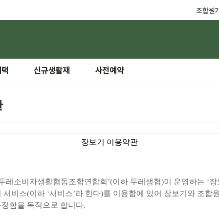
조합원
혜택
신규생활재
사전예약
관