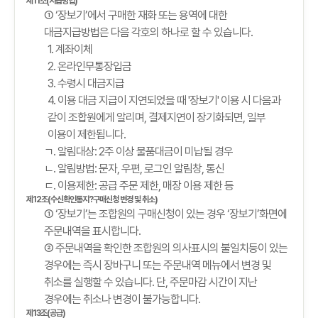
제11조(지급방법)
① ‘장보기’에서 구매한 재화 또는 용역에 대한
대금지급방법은 다음 각호의 하나로 할 수 있습니다.
1. 계좌이체
2. 온라인무통장입금
3. 수령시 대금지급
4. 이용 대금 지급이 지연되었을 때 '장보기' 이용 시 다음과
같이 조합원에게 알리며, 결제지연이 장기화되면, 일부
이용이 제한됩니다.
ㄱ. 알림대상: 2주 이상 물품대금이 미납될 경우
ㄴ. 알림방법: 문자, 우편, 로그인 알림창, 통신
ㄷ. 이용제한: 공급 주문 제한, 매장 이용 제한 등
제12조(수신확인통지?구매신청 변경 및 취소)
① ‘장보기’는 조합원의 구매신청이 있는 경우 ‘장보기’화면에
주문내역을 표시합니다.
② 주문내역을 확인한 조합원의 의사표시의 불일치등이 있는
경우에는 즉시 장바구니 또는 주문내역 메뉴에서 변경 및
취소를 실행할 수 있습니다. 단, 주문마감 시간이 지난
경우에는 취소나 변경이 불가능합니다.
제13조(공급)