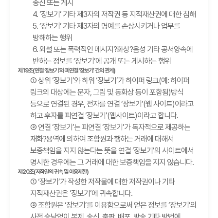
송신 또는 게시
4. ‘장보기’ 기타 제3자의 저작권 등 지적재산권에 대한 침해
5. ‘장보기’ 기타 제3자의 명예를 손상시키거나 업무를
방해하는 행위
6. 외설 또는 폭력적인 메시지?화상?음성 기타 공서양속에
반하는 정보를 ‘장보기’에 공개 또는 게시하는 행위
제19조(연결 ‘장보기’와 피연결 ‘장보기’ 간의 관계)
① 상위 ‘장보기’와 하위 ‘장보기’가 하이퍼 링크(예: 하이퍼
링크의 대상에는 문자, 그림 및 동화상 등이 포함됨)방식
등으로 연결된 경우, 전자를 연결 ‘장보기’(웹 사이트)이라고
하고 후자를 피연결 ‘장보기’(웹사이트)이라고 합니다.
② 연결 ‘장보기’는 피연결 ‘장보기’가 독자적으로 제공하는
재화?용역에 의하여 조합원과 행하는 거래에 대해서
보증책임을 지지 않는다는 뜻을 연결 ‘장보기’의 사이트에서
명시한 경우에는 그 거래에 대한 보증책임을 지지 않습니다.
제20조(저작권의 귀속 및 이용제한)
① ‘장보기’가 작성한 저작물에 대한 저작권이나 기타
지적재산권은 ‘장보기’에 귀속합니다.
② 조합원은 ‘장보기’를 이용함으로써 얻은 정보를 ‘장보기’의
사전 승낙없이 복제, 송신, 출판, 배포, 방송 기타 방법에