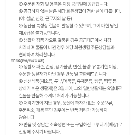
① 주문된 재화 및 용역은 지정 공급일에 공급합니다.
② 공급하지 않는 날은 해당 회원생협이 정한 날에 따릅니다.
(예: 설날, 신정, 근로자의 날 등)
③ 농산물 특성상 결품이 발생할 수 있으며, 그에 대한 당일
재공급은 불가능합니다.
④ 생활재 집품 착오로 결품된 경우 공급대금에서 차감
처리하며 물품이 바뀐 경우 해당 회원생협 주문상담실과
협의하여 처리합니다.
제14조(환급, 반품 및 교환)
① 생활재 파손, 손상, 용기불량, 변질, 불량, 유통기한 이상,
주문한 생활재가 아닌 경우 반품 및 교환해드립니다.
② 신선식품(채소류, 두부/어묵류, 유제품류, 빵류, 떡류 등
상하기 쉬운 생활재)은 3일내에, 그외 일반생활재는 9일내로
실물을 반품해 주셔야 처리가 가능합니다.
③ 처리기한이 지난 경우, 품질에 하자가 없는 주문오류,
주문취소, 개봉 후인 경우에는 반품 처리가 가능하지
않습니다.
④ 반품 및 상담은 소속생협 또는 구입하신 그루터기(매장)로
신청해 주시기 바랍니다.