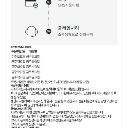
주문마감일과 배송일
주문 마감일
배송일
전주 토요일
금주 월요일
금주 월요일
금주 화요일
금주 화요일
금주 수요일
금주 수요일
금주 목요일
금주 목요일
금주 금요일
주문마감일은 배송일 기준 1일전, 오전 11시 30분입니다(쇼핑몰 기준)
배송관련 안내사항
거주하시는 지역에 따라 매일배송/택배배송/주 1회 배송을 진행합니다.
1회 주문금액이 3만원 미만이면 배송비 2,000원이 부과됩니다.(단협정책에 따라 배송비가 책
정 될 수 있음)
생산지 사정에 따라 주문하신 생활재가 결품 될 수 있습니다.(결품 내용은 배송일 당일 오전에 문
자로 발송되며, 공급명세서에 표시 됩니다.)
결제(CMS 자동이체)
'CMS 자동이체'란 생활재 구매금액을 자동이체 방식으로 결제하는 것을 뜻합니다.
배송일로부터 1일 후에 지정계좌에서 인출되며, 연말정산 시 소득공제를 받을 수 있습니다.
CMS 자동이체 신청서를 작성하여 소속생협으로 제출해주세요.
CMS 자동이체 신청서 다운로드
재사용 용기 및 공급용품 반납