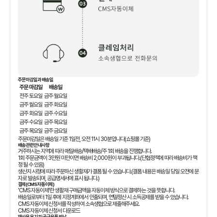
주문마감일과 배송일
주문 마감일
배송일
전주 토요일
금주 월요일
금주 월요일
금주 화요일
금주 화요일
금주 수요일
금주 수요일
금주 목요일
금주 목요일
금주 금요일
주문마감일은 배송일 기준 1일전, 오전 11시 30분입니다(쇼핑몰 기준)
배송관련 안내사항
거주하시는 지역에 따라 매일배송/택배배송/주 1회 배송을 진행합니다.
1회 주문금액이 3만원 미만이면 배송비 2,000원이 부과됩니다.(단협정책에 따라 배송비가 책
정 될 수 있음)
생산지 사정에 따라 주문하신 생활재가 결품 될 수 있습니다.(결품 내용은 배송일 당일 오전에 문
자로 발송되며, 공급명세서에 표시 됩니다.)
결제(CMS 자동이체)
'CMS 자동이체'란 생활재 구매금액을 자동이체 방식으로 결제하는 것을 뜻합니다.
배송일로부터 1일 후에 지정계좌에서 인출되며, 연말정산 시 소득공제를 받을 수 있습니다.
CMS 자동이체 신청서를 작성하여 소속생협으로 제출해주세요.
CMS 자동이체 신청서 다운로드
재사용 용기 및 공급용품 반납