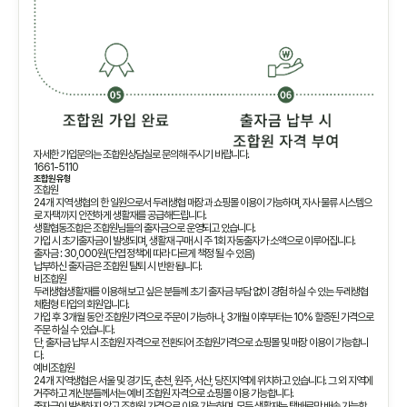
자세한 가입문의는 조합원상담실로 문의해 주시기 바랍니다.
1661-5110
조합원 유형
조합원
24개 지역 생협의 한 일원으로서 두레생협 매장과 쇼핑몰 이용이 가능하며, 자사 물류 시스템으
로 자택까지 안전하게 생활재를 공급해드립니다.
생활협동조합은 조합원님들의 출자금으로 운영되고 있습니다.
가입 시 초기출자금이 발생되며, 생활재 구매 시 주 1회 자동출자가 소액으로 이루어집니다.
출자금 : 30,000원(단엽 정책에 따라 다르게 책정 될 수 있음)
납부하신 출자금은 조합원 탈퇴 시 반환 됩니다.
비조합원
두레생협생활재를 이용해 보고 싶은 분들께 초기 출자금 부담 없이 경험 하실 수 있는 두레생협
체험형 타입의 회원입니다.
가입 후 3개월 동안 조합원가격으로 주문이 가능하나, 3개월 이후부터는 10% 할증된 가격으로
주문 하실 수 있습니다.
단, 출자금 납부 시 조합원 자격으로 전환되어 조합원가격으로 쇼핑몰 및 매장 이용이 가능합니
다.
예비조합원
24개 지역생협은 서울 및 경기도, 춘천, 원주, 서산, 당진지역에 위치하고 있습니다. 그 외 지역에
거주하고 계신분들께서는 예비 조합원 자격으로 쇼핑몰 이용 가능합니다.
출자금이 발생하지 않고 조합원 가격으로 이용 가능하며, 모든 생활재는 택배로만 배송 가능합