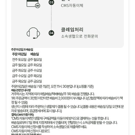
주문마감일과 배송일
주문 마감일
배송일
전주 토요일
금주 월요일
금주 월요일
금주 화요일
금주 화요일
금주 수요일
금주 수요일
금주 목요일
금주 목요일
금주 금요일
주문마감일은 배송일 기준 1일전, 오전 11시 30분입니다(쇼핑몰 기준)
배송관련 안내사항
거주하시는 지역에 따라 매일배송/택배배송/주 1회 배송을 진행합니다.
1회 주문금액이 3만원 미만이면 배송비 2,000원이 부과됩니다.(단협정책에 따라 배송비가 책
정 될 수 있음)
생산지 사정에 따라 주문하신 생활재가 결품 될 수 있습니다.(결품 내용은 배송일 당일 오전에 문
자로 발송되며, 공급명세서에 표시 됩니다.)
결제(CMS 자동이체)
'CMS 자동이체'란 생활재 구매금액을 자동이체 방식으로 결제하는 것을 뜻합니다.
배송일로부터 1일 후에 지정계좌에서 인출되며, 연말정산 시 소득공제를 받을 수 있습니다.
CMS 자동이체 신청서를 작성하여 소속생협으로 제출해주세요.
CMS 자동이체 신청서 다운로드
재사용 용기 및 공급용품 반납