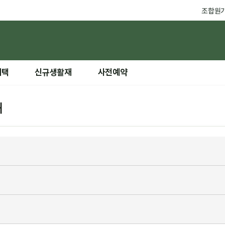
조합원
혜택
신규생활재
사전예약
내