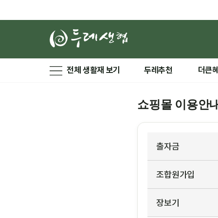
전체 생활재 보기
두레추천
더큰
쇼핑몰 이용안
출자금
조합원가입
장보기