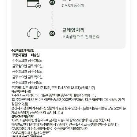
주문마감일과 배송일
주문 마감일
배송일
전주 토요일
금주 월요일
금주 월요일
금주 화요일
금주 화요일
금주 수요일
금주 수요일
금주 목요일
금주 목요일
금주 금요일
주문마감일은 배송일 기준 1일전, 오전 11시 30분입니다(쇼핑몰 기준)
배송관련 안내사항
거주하시는 지역에 따라 매일배송/택배배송/주 1회 배송을 진행합니다.
1회 주문금액이 3만원 미만이면 배송비 2,000원이 부과됩니다.(단협정책에 따라 배송비가 책
정 될 수 있음)
생산지 사정에 따라 주문하신 생활재가 결품 될 수 있습니다.(결품 내용은 배송일 당일 오전에 문
자로 발송되며, 공급명세서에 표시 됩니다.)
결제(CMS 자동이체)
'CMS 자동이체'란 생활재 구매금액을 자동이체 방식으로 결제하는 것을 뜻합니다.
배송일로부터 1일 후에 지정계좌에서 인출되며, 연말정산 시 소득공제를 받을 수 있습니다.
CMS 자동이체 신청서를 작성하여 소속생협으로 제출해주세요.
CMS 자동이체 신청서 다운로드
재사용 용기 및 공급용품 반납