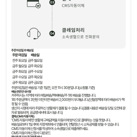
주문마감일과 배송일
주문 마감일
배송일
전주 토요일
금주 월요일
금주 월요일
금주 화요일
금주 화요일
금주 수요일
금주 수요일
금주 목요일
금주 목요일
금주 금요일
주문마감일은 배송일 기준 1일전, 오전 11시 30분입니다(쇼핑몰 기준)
배송관련 안내사항
거주하시는 지역에 따라 매일배송/택배배송/주 1회 배송을 진행합니다.
1회 주문금액이 3만원 미만이면 배송비 2,000원이 부과됩니다.(단협정책에 따라 배송비가 책
정 될 수 있음)
생산지 사정에 따라 주문하신 생활재가 결품 될 수 있습니다.(결품 내용은 배송일 당일 오전에 문
자로 발송되며, 공급명세서에 표시 됩니다.)
결제(CMS 자동이체)
'CMS 자동이체'란 생활재 구매금액을 자동이체 방식으로 결제하는 것을 뜻합니다.
배송일로부터 1일 후에 지정계좌에서 인출되며, 연말정산 시 소득공제를 받을 수 있습니다.
CMS 자동이체 신청서를 작성하여 소속생협으로 제출해주세요.
CMS 자동이체 신청서 다운로드
재사용 용기 및 공급용품 반납