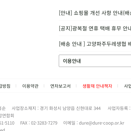
[안내] 쇼핑몰 개선 사항 안내(배
[공지]광복절 연휴 택배 휴무 안
[배송 안내 ] 고양파주두레생협 
이용안내
급방침
이용약관
연차보고서
생활재 안내책자
사
홍순
사업장소재지 : 경기 화성시 남양읍 신현대로 344
사업자등록 : 1
합연합회
61-5110
FAX : 02-3283-7279
이메일 :
dure@dure-coop.or.kr
ed.