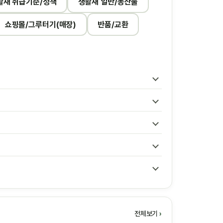
활재 취급기준/정책
생활재 일반/농산물
쇼핑몰/그루터기(매장)
반품/교환
전체보기