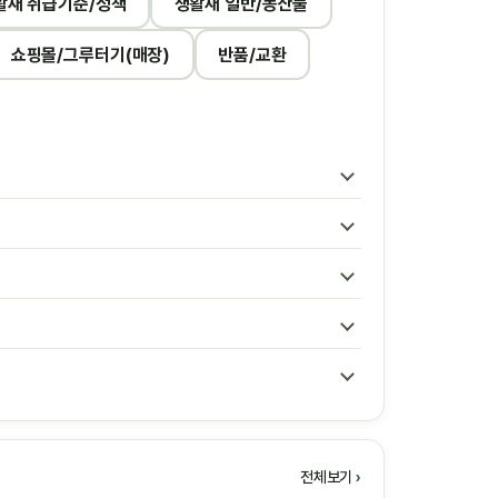
활재 취급기준/정책
생활재 일반/농산물
쇼핑몰/그루터기(매장)
반품/교환
전체보기