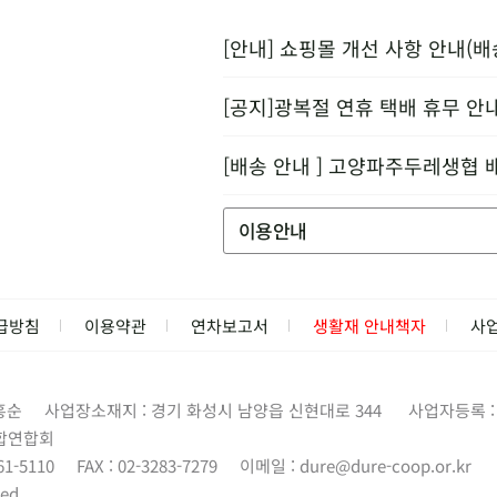
[안내] 쇼핑몰 개선 사항 안내(배
[공지]광복절 연휴 택배 휴무 안
[배송 안내 ] 고양파주두레생협 
이용안내
급방침
이용약관
연차보고서
생활재 안내책자
사
홍순
사업장소재지 : 경기 화성시 남양읍 신현대로 344
사업자등록 : 1
합연합회
61-5110
FAX : 02-3283-7279
이메일 :
dure@dure-coop.or.kr
ed.